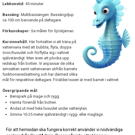
Lektionstid:
45 minuter
Bassäng:
Multibassängen. Bassängdjup
ca 100 cm beroende på deltagare.
Förkunskaper:
Se målen för Sjöstjärnan.
Kursinnehåll:
Här fortsätter vi att träna på
vattenvana med att bubbla, flyta, doppa
öron/huvudet och förflytta sig i vattnet
självständigt. Men även att plocka upp
redskap från botten. Vi anpassar de olika
simsätten samt vattenvanan utifrån barnets
funktionsnedsättning och har därmed olika
mål för respektive deltagare. Förälder/vuxen är med barnet i vattnet.
Övergripande mål:
Benspark på mage och rygg.
Hämta föremål från botten.
Andas ut med hela huvudet under vattenytan.
Simma 10-25 meter självständigt i rygg- eller magläge.
Simmärken kopplade till denna nivå:
Bläckfisken, Pingvinen Silver,
För att hemsidan ska fungera korrekt använder vi nödvändiga
Pingvinen Guld, Silverfisken