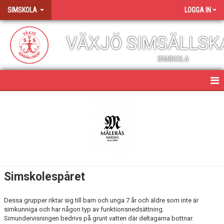
SIMSKOLA
LOGGA IN
VÄXJÖ SIMSÄLLSK
SIMSKOLA
SIMSKOLA
NYHETER
NIVÅER
AVGIFTER
Simskolespåret
ALLMÄN INFORMATION OCH VIKTIGA DATUM
Dessa grupper riktar sig till barn och unga 7 år och äldre som inte är
VANLIGA FRÅGOR
simkunniga och har någon typ av funktionsnedsättning.
Simundervisningen bedrivs på grunt vatten där deltagarna bottnar.