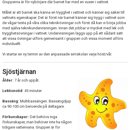
Grupperna är för nybörjare där barnet har med en vuxen i vattnet.
SIMMÄRKEN
Målet är att barnet ska känna en trygghet i vattnet och känner sig säker till
INTENSIVSIMSKOLA
vattnets egenskaper. Det är först när barnet känner sig trygg i vattnet som
de vågar testa på våra olika teknikövningar och först då kan vi börja jobba
med själva teknikundervisningen. Innan det jobbar vi mycket med lek och
SOMMARSIMSKOLA VÄXJÖ KOMMUN
trygghetsövningar i vattnet. Undervisningen läggs upp på ett sådant sätt
att vissa övningar utförs gemensamt i gruppen och vissa moment utförs
SOMMARSIMSKOLA LESSEBO KOMMUN
individuellt.
Vi startar en ny termin av den anpassade simskolan varje höst/vår.
PRIVATLEKTIONER
GRATIS SIMSKOLA FÖR SEXÅRINGAR
Sjöstjärnan
ANPASSAD SIMNING
Ålder:
7 år och uppåt.
Lektionstid:
45 minuter
SIMSKOLESPÅRET
Bassäng:
Multibassängen. Bassängdjup
MOTIONSSPÅRET
ca 90-100 cm beroende på deltagare.
Förkunskaper:
Det behövs inga
SMÅSTJÄRNETÄVLINGAR
förkunskaper, man behöver inte ha någon
tidigare vattenvana. Gruppen är för