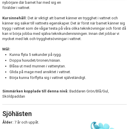
ÖVNINGAR FÖR VATTENVANA
nybörjare där barnet har med sig en
förälder i vattnet.
Kursinnehåll:
Det är viktigt att barnet känner en trygghet i vattnet och
känner sig säker till vattnets egenskaper. Det är först när barnet känner sig
trygg i vattnet som de vågar testa på våra olika teknikövningar och först då
kan vi börja jobba med själva teknikundervisningen. Innan det jobbar vi
mycket med lek och trygghetsövningar i vattnet.
Mål:
Kunna flyta 5 sekunder på rygg.
Doppa huvudet/öronen/näsan.
Blåsa ut med munnen i vattenytan.
Glida på mage med ansiktet i vattnet.
Börja kunna förflytta sig i vattnet självständigt.
Simmärken kopplade till denna nivå:
Baddaren Grön/Blå/Gul,
Sköldpaddan
Sjöhästen
Ålder:
7 år och uppåt.