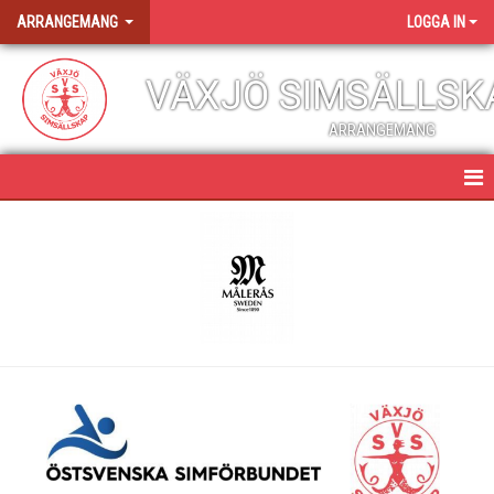
ARRANGEMANG
LOGGA IN
VÄXJÖ SIMSÄLLSK
ARRANGEMANG
ARRANGEMANG I VÖSS
VÖSS EGNA ARRANGEMANG
UGP 1
TRIANGELTÄVLING
GLASRIKET CUP
KARL-OSKAR SIMMET