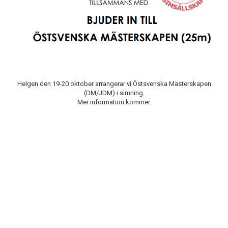
VÄXJÖ SWIM MEET
ÖSTSVENSKA MÄSTERSKAPEN (DM/JDM)
HÖSTSIMIADEN
KLUBBMÄSTERSKAP SIMNING (25M)
Helgen den 19-20 oktober arrangerar vi Östsvenska Mästerskapen
(DM/JDM) i simning.
KARL-OSKARSIMMET
Mer information kommer.
TÄVLINGSRESULTAT
BILDER FRÅN VÅRA ARRANGEMANG