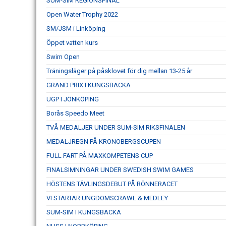
SUM-SIM REGIONSFINAL
Open Water Trophy 2022
SM/JSM i Linköping
Öppet vatten kurs
Swim Open
Träningsläger på påsklovet för dig mellan 13-25 år
GRAND PRIX I KUNGSBACKA
UGP I JÖNKÖPING
Borås Speedo Meet
TVÅ MEDALJER UNDER SUM-SIM RIKSFINALEN
MEDALJREGN PÅ KRONOBERGSCUPEN
FULL FART PÅ MAXKOMPETENS CUP
FINALSIMNINGAR UNDER SWEDISH SWIM GAMES
HÖSTENS TÄVLINGSDEBUT PÅ RÖNNERACET
VI STARTAR UNGDOMSCRAWL & MEDLEY
SUM-SIM I KUNGSBACKA