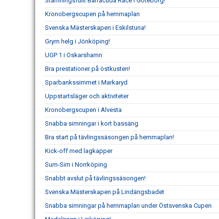
Stämningsfullt Barracuda Race i Göteborg!
Kronobergscupen på hemmaplan
Svenska Mästerskapen i Eskilstuna!
Grym helg i Jönköping!
UGP 1 i Oskarshamn
Bra prestationer på östkusten!
Sparbankssimmet i Markaryd
Uppstartsläger och aktiviteter
Kronobergscupen i Alvesta
Snabba simningar i kort bassäng
Bra start på tävlingssäsongen på hemmaplan!
Kick-off med lagkapper
Sum-Sim i Norrköping
Snabbt avslut på tävlingssäsongen!
Svenska Mästerskapen på Lindängsbadet
Snabba simningar på hemmaplan under Östsvenska Cupen