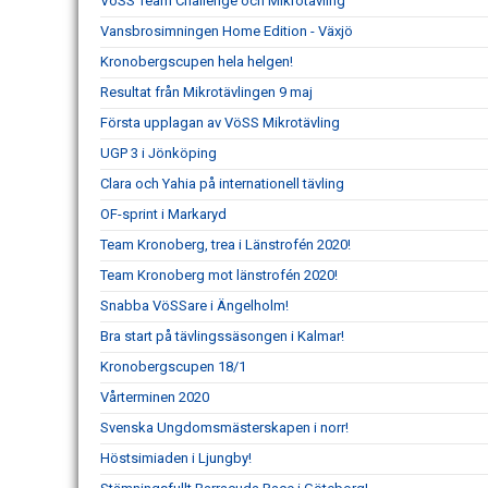
VöSS Team Challenge och Mikrotävling
Vansbrosimningen Home Edition - Växjö
Kronobergscupen hela helgen!
Resultat från Mikrotävlingen 9 maj
Första upplagan av VöSS Mikrotävling
UGP 3 i Jönköping
Clara och Yahia på internationell tävling
OF-sprint i Markaryd
Team Kronoberg, trea i Länstrofén 2020!
Team Kronoberg mot länstrofén 2020!
Snabba VöSSare i Ängelholm!
Bra start på tävlingssäsongen i Kalmar!
Kronobergscupen 18/1
Vårterminen 2020
Svenska Ungdomsmästerskapen i norr!
Höstsimiaden i Ljungby!