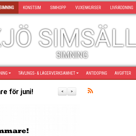
SIMNING
KONSTSIM
SIMHOPP
VUXENKURSER
LIVRÄDDNING
JÖ SIMSÄL
SIMNING
NING
TÄVLINGS- & LÄGERVERKSAMHET
ANTIDOPING
AVGIFTER
e för juni!
<
>