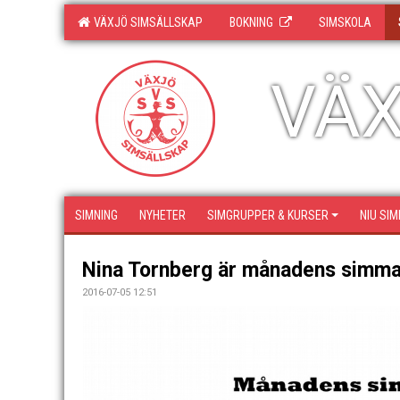
VÄXJÖ SIMSÄLLSKAP
BOKNING
SIMSKOLA
VÄX
SIMNING
NYHETER
SIMGRUPPER & KURSER
NIU SIM
Nina Tornberg är månadens simmar
2016-07-05 12:51