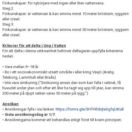
Förkunskaper: för nybörjare med ingen eller liten vattenvana.
Steg 2
Förkunskaper: är vattenvan & kan simma minst 10 meter bröstsim, ryggsim
eller crawl.
Steg 3
Förkunskaper: är vattenvan & kan simma minst 50 meter bröstsim, ryggsim
eller crawl.
Kriterier för att delta i Ung i Vatten
För att delta i denna verksamhet behöver deltagaren uppfylla kriterierna
nedan:
• Vara mellan 9–18 år.
• Bo i ett socioekonomiskt utsatt område i eller kring Växjö (Araby,
Teleborg, Lammhult eller Braås)
• Inte vara simkunnig ("Simkunnig anses den som kan falla i vattnet, få
huvudet under ytan och efter att åter ha tagit sig upp till ytan, kan simma
200 meter på djupt vatten varav 50 meter på rygg.")
Ansökan
• Ansökningar fylls i via länken:
https://forms.gle/3HTHRdqteSgfqUKu8
•
Sista ansökningsdag är 1/7.
• Ansökningarna kommer att behandlas enligt först till kvarn-principen.