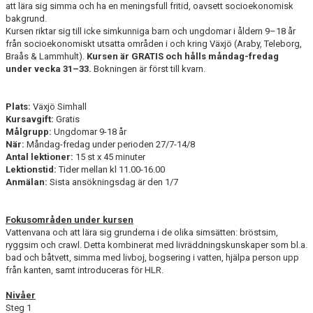
att lära sig simma och ha en meningsfull fritid, oavsett socioekonomisk
bakgrund.
Kursen riktar sig till icke simkunniga barn och ungdomar i åldern 9–18 år
från socioekonomiskt utsatta områden i och kring Växjö (Araby, Teleborg,
Braås & Lammhult).
Kursen är GRATIS och hålls måndag-fredag
under vecka 31–33.
Bokningen är först till kvarn.
Plats:
Växjö Simhall
Kursavgift:
Gratis
Målgrupp:
Ungdomar 9-18 år
När:
Måndag-fredag under perioden 27/7-14/8
Antal lektioner:
15 st x 45 minuter
Lektionstid:
Tider mellan kl 11.00-16.00
Anmälan:
Sista ansökningsdag är den 1/7
Fokusområden under kursen
Vattenvana och att lära sig grunderna i de olika simsätten: bröstsim,
ryggsim och crawl. Detta kombinerat med livräddningskunskaper som bl.a.
bad och båtvett, simma med livboj, bogsering i vatten, hjälpa person upp
från kanten, samt introduceras för HLR.
Nivåer
Steg 1