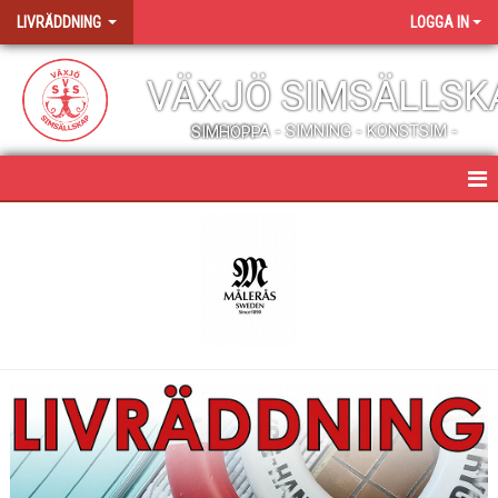
LIVRÄDDNING
LOGGA IN
VÄXJÖ SIMSÄLLSK
SIMSKOLA - SIMNING - KONSTSIM - SIMHOPP
HEM
NYHETER
ALLMÄN INFORMATION
TÄVLINGAR OCH LÄGER
KONTAKT