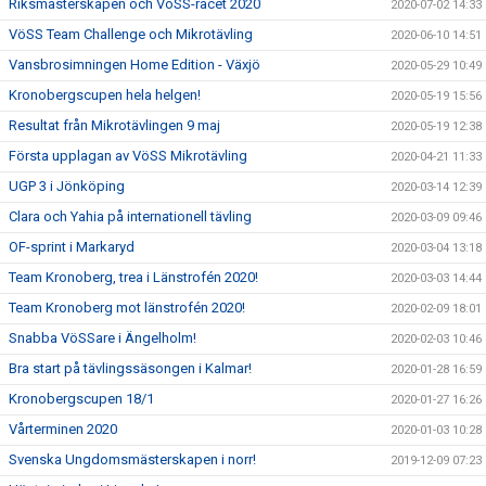
Riksmästerskapen och VöSS-racet 2020
2020-07-02 14:33
VöSS Team Challenge och Mikrotävling
2020-06-10 14:51
Vansbrosimningen Home Edition - Växjö
2020-05-29 10:49
Kronobergscupen hela helgen!
2020-05-19 15:56
Resultat från Mikrotävlingen 9 maj
2020-05-19 12:38
Första upplagan av VöSS Mikrotävling
2020-04-21 11:33
UGP 3 i Jönköping
2020-03-14 12:39
Clara och Yahia på internationell tävling
2020-03-09 09:46
OF-sprint i Markaryd
2020-03-04 13:18
Team Kronoberg, trea i Länstrofén 2020!
2020-03-03 14:44
Team Kronoberg mot länstrofén 2020!
2020-02-09 18:01
Snabba VöSSare i Ängelholm!
2020-02-03 10:46
Bra start på tävlingssäsongen i Kalmar!
2020-01-28 16:59
Kronobergscupen 18/1
2020-01-27 16:26
Vårterminen 2020
2020-01-03 10:28
Svenska Ungdomsmästerskapen i norr!
2019-12-09 07:23