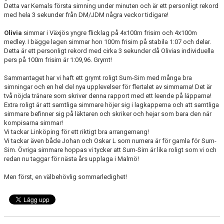
Detta var Kemals första simning under minuten och är ett personligt rekord
med hela 3 sekunder från DM/JDM några veckor tidigare!
Olivia
simmar i Växjös yngre flicklag på 4x100m frisim och 4x100m
medley. I bägge lagen simmar hon 100m frisim på stabila 1:07 och delar.
Detta är ett personligt rekord med cirka 3 sekunder då Olivias individuella
pers på 100m frisim är 1:09,96. Grymt!
Sammantaget har vi haft ett grymt roligt Sum-Sim med många bra
simningar och en hel del nya upplevelser för flertalet av simmarna! Det är
två nöjda tränare som skriver denna rapport med ett leende på läpparna!
Extra roligt är att samtliga simmare höjer sig i lagkapperna och att samtliga
simmare befinner sig på läktaren och skriker och hejar som bara den när
kompisarna simmar!
Vi tackar Linköping för ett riktigt bra arrangemang!
Vi tackar även både Johan och Oskar L som numera är för gamla för Sum-
Sim. Övriga simmare hoppas vi tycker att Sum-Sim är lika roligt som vi och
redan nu taggar för nästa års upplaga i Malmö!
Men först, en välbehövlig sommarledighet!