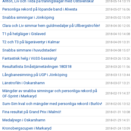
Anton, Liv och Tilda på träningsläger med Östsvenska!
2018-05-14 13:19
Personliga rekord på löpande band i Alvesta
2018-05-07 16:06
Snabba simningar i Jönköping
2018-05-02 15:09
Clara och Liv simmar hem guldmedaljer på Ullbergstrofén!
2018-04-30 12:05
T1 på helgläger i Gislaved
2018-04-10 14:08
T2 och T3 på lägeräventyr i Kalmar
2018-04-09 13:31
Snabba simmare i huvudstaden!
2018-04-08 15:07
Fantastisk helg i VöSS-bassäng!
2018-03-26 13:26
Resultatlista Småstjärnetävlingen 180318
2018-03-20 11:56
Långbanesimning på UGP i Jönköping
2018-03-13 13:44
Länstrofén i Oskarshamn
2018-03-07 13:21
Mängder av snabba simningar och personliga rekord på
2018-02-19 14:37
OF-Sprint i Markaryd
Sum-Sim kval och mängder med personliga rekord i Burlöv!
2018-02-05 13:52
Fina resultat på Grand Prix i Malmö!
2018-01-31 10:08
Medaljregn i Oskarshamn
2018-01-29 14:51
Kronobergscupen i Markaryd
2018-01-24 13:09