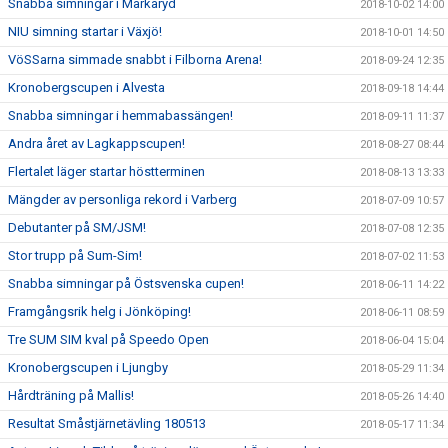
Snabba simningar i Markaryd
2018-10-02 14:00
NIU simning startar i Växjö!
2018-10-01 14:50
VöSSarna simmade snabbt i Filborna Arena!
2018-09-24 12:35
Kronobergscupen i Alvesta
2018-09-18 14:44
Snabba simningar i hemmabassängen!
2018-09-11 11:37
Andra året av Lagkappscupen!
2018-08-27 08:44
Flertalet läger startar höstterminen
2018-08-13 13:33
Mängder av personliga rekord i Varberg
2018-07-09 10:57
Debutanter på SM/JSM!
2018-07-08 12:35
Stor trupp på Sum-Sim!
2018-07-02 11:53
Snabba simningar på Östsvenska cupen!
2018-06-11 14:22
Framgångsrik helg i Jönköping!
2018-06-11 08:59
Tre SUM SIM kval på Speedo Open
2018-06-04 15:04
Kronobergscupen i Ljungby
2018-05-29 11:34
Hårdträning på Mallis!
2018-05-26 14:40
Resultat Småstjärnetävling 180513
2018-05-17 11:34