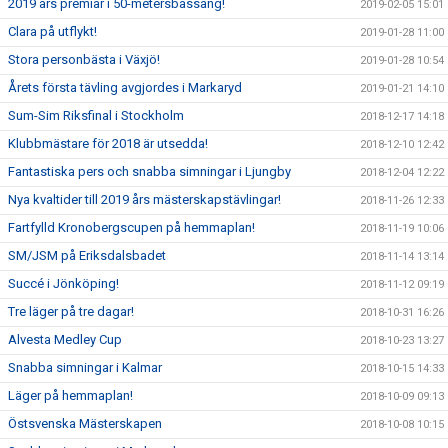
2019 års premiär i 50-metersbassäng!
2019-02-05 15:01
Clara på utflykt!
2019-01-28 11:00
Stora personbästa i Växjö!
2019-01-28 10:54
Årets första tävling avgjordes i Markaryd
2019-01-21 14:10
Sum-Sim Riksfinal i Stockholm
2018-12-17 14:18
Klubbmästare för 2018 är utsedda!
2018-12-10 12:42
Fantastiska pers och snabba simningar i Ljungby
2018-12-04 12:22
Nya kvaltider till 2019 års mästerskapstävlingar!
2018-11-26 12:33
Fartfylld Kronobergscupen på hemmaplan!
2018-11-19 10:06
SM/JSM på Eriksdalsbadet
2018-11-14 13:14
Succé i Jönköping!
2018-11-12 09:19
Tre läger på tre dagar!
2018-10-31 16:26
Alvesta Medley Cup
2018-10-23 13:27
Snabba simningar i Kalmar
2018-10-15 14:33
Läger på hemmaplan!
2018-10-09 09:13
Östsvenska Mästerskapen
2018-10-08 10:15