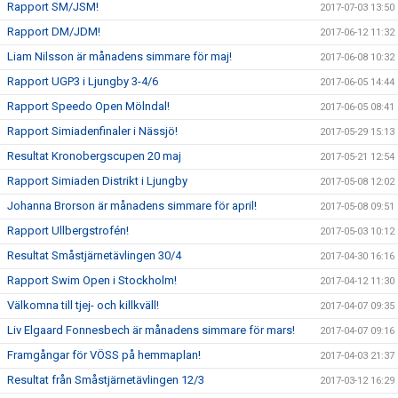
Rapport SM/JSM!
2017-07-03 13:50
Rapport DM/JDM!
2017-06-12 11:32
Liam Nilsson är månadens simmare för maj!
2017-06-08 10:32
Rapport UGP3 i Ljungby 3-4/6
2017-06-05 14:44
Rapport Speedo Open Mölndal!
2017-06-05 08:41
Rapport Simiadenfinaler i Nässjö!
2017-05-29 15:13
Resultat Kronobergscupen 20 maj
2017-05-21 12:54
Rapport Simiaden Distrikt i Ljungby
2017-05-08 12:02
Johanna Brorson är månadens simmare för april!
2017-05-08 09:51
Rapport Ullbergstrofén!
2017-05-03 10:12
Resultat Småstjärnetävlingen 30/4
2017-04-30 16:16
Rapport Swim Open i Stockholm!
2017-04-12 11:30
Välkomna till tjej- och killkväll!
2017-04-07 09:35
Liv Elgaard Fonnesbech är månadens simmare för mars!
2017-04-07 09:16
Framgångar för VÖSS på hemmaplan!
2017-04-03 21:37
Resultat från Småstjärnetävlingen 12/3
2017-03-12 16:29