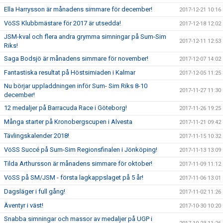
Ella Harrysson är månadens simmare för december!
2017-12-21 10:16
VöSS Klubbmästare för 2017 är utsedda!
2017-12-18 12:02
JSM-kval och flera andra grymma simningar på Sum-Sim
2017-12-11 12:53
Riks!
Saga Bodsjö är månadens simmare för november!
2017-12-07 14:02
Fantastiska resultat på Höstsimiaden i Kalmar
2017-12-05 11:25
Nu börjar uppladdningen inför Sum- Sim Riks 8-10
2017-11-27 11:30
december!
12 medaljer på Barracuda Race i Göteborg!
2017-11-26 19:25
Många starter på Kronobergscupen i Alvesta
2017-11-21 09:42
Tävlingskalender 2018!
2017-11-15 10:32
VöSS Succé på Sum-Sim Regionsfinalen i Jönköping!
2017-11-13 13:09
Tilda Arthursson är månadens simmare för oktober!
2017-11-09 11:12
VöSS på SM/JSM - första lagkappslaget på 5 år!
2017-11-06 13:01
Dagsläger i full gång!
2017-11-02 11:26
Äventyr i väst!
2017-10-30 10:20
Snabba simningar och massor av medaljer på UGP i