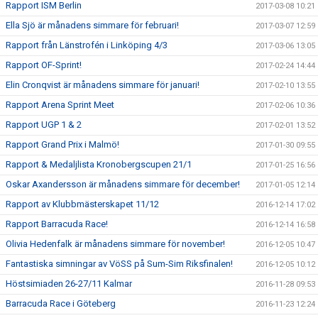
Rapport ISM Berlin
2017-03-08 10:21
Ella Sjö är månadens simmare för februari!
2017-03-07 12:59
Rapport från Länstrofén i Linköping 4/3
2017-03-06 13:05
Rapport OF-Sprint!
2017-02-24 14:44
Elin Cronqvist är månadens simmare för januari!
2017-02-10 13:55
Rapport Arena Sprint Meet
2017-02-06 10:36
Rapport UGP 1 & 2
2017-02-01 13:52
Rapport Grand Prix i Malmö!
2017-01-30 09:55
Rapport & Medaljlista Kronobergscupen 21/1
2017-01-25 16:56
Oskar Axandersson är månadens simmare för december!
2017-01-05 12:14
Rapport av Klubbmästerskapet 11/12
2016-12-14 17:02
Rapport Barracuda Race!
2016-12-14 16:58
Olivia Hedenfalk är månadens simmare för november!
2016-12-05 10:47
Fantastiska simningar av VöSS på Sum-Sim Riksfinalen!
2016-12-05 10:12
Höstsimiaden 26-27/11 Kalmar
2016-11-28 09:53
Barracuda Race i Göteberg
2016-11-23 12:24