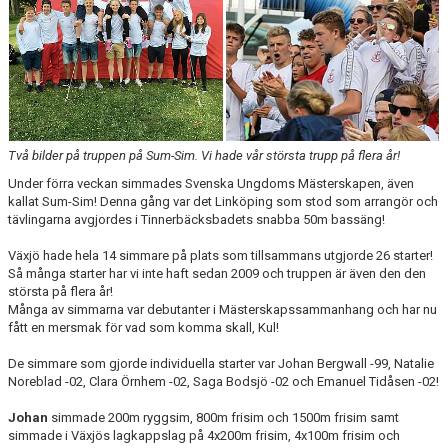
AVGIFTER
JOBBA HOS OSS
KONTAKT
Två bilder på truppen på Sum-Sim. Vi hade vår största trupp på flera år!
Under förra veckan simmades Svenska Ungdoms Mästerskapen, även
kallat Sum-Sim! Denna gång var det Linköping som stod som arrangör och
tävlingarna avgjordes i Tinnerbäcksbadets snabba 50m bassäng!
Växjö hade hela 14 simmare på plats som tillsammans utgjorde 26 starter!
Så många starter har vi inte haft sedan 2009 och truppen är även den den
största på flera år!
Många av simmarna var debutanter i Mästerskapssammanhang och har nu
fått en mersmak för vad som komma skall, Kul!
De simmare som gjorde individuella starter var Johan Bergwall -99, Natalie
Noreblad -02, Clara Örnhem -02, Saga Bodsjö -02 och Emanuel Tidåsen -02!
Johan
simmade 200m ryggsim, 800m frisim och 1500m frisim samt
simmade i Växjös lagkappslag på 4x200m frisim, 4x100m frisim och