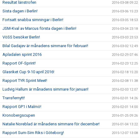
Resultat länstrofen
2016-03-08 09:22
Sista dagen i Berlin!
2016-03-06 15:23
Fortsatt snabba simningar i Berlin!
2016-03-05 18:53
JSM-Kval av Marcus första dagen i Berlin!
2016-03-04 23:18
VöSS besöker Berlin!
2016-03-03 23:53
Bilal Gadajev är månadens simmare för februari!
2016-03-02 12:49
Apladalen sprint 2016
2016-02-29 07:46
Rapport OF-Sprint!
2016-02-23 12:25
Glasriket Cup 9-10 april 2016!
2016-02-18 15:20
Rapport TYR Sprint Meet!
2016-02-08 11:38
Ludvig Hallum är månadens simmare för januari!
2016-02-03 12:07
Transfernytt!
2016-02-01 14:26
Rapport GP1 i Malmö!
2016-02-01 14:00
Kronobergscupen
2016-01-25 09:26
Natalie Noreblad är månadens simmare för december!
2016-01-04 13:22
Rapport Sum-Sim Riks i Göteborg!
2015-12-07 13:08