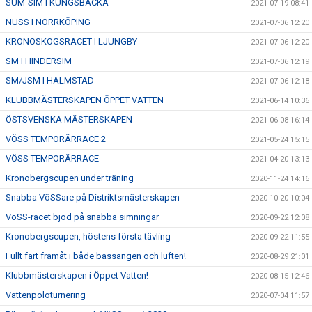
SUM-SIM I KUNGSBACKA
2021-07-19 08:41
NUSS I NORRKÖPING
2021-07-06 12:20
KRONOSKOGSRACET I LJUNGBY
2021-07-06 12:20
SM I HINDERSIM
2021-07-06 12:19
SM/JSM I HALMSTAD
2021-07-06 12:18
KLUBBMÄSTERSKAPEN ÖPPET VATTEN
2021-06-14 10:36
ÖSTSVENSKA MÄSTERSKAPEN
2021-06-08 16:14
VÖSS TEMPORÄRRACE 2
2021-05-24 15:15
VÖSS TEMPORÄRRACE
2021-04-20 13:13
Kronobergscupen under träning
2020-11-24 14:16
Snabba VöSSare på Distriktsmästerskapen
2020-10-20 10:04
VöSS-racet bjöd på snabba simningar
2020-09-22 12:08
Kronobergscupen, höstens första tävling
2020-09-22 11:55
Fullt fart framåt i både bassängen och luften!
2020-08-29 21:01
Klubbmästerskapen i Öppet Vatten!
2020-08-15 12:46
Vattenpoloturnering
2020-07-04 11:57