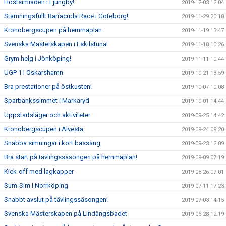
Höstsimiaden i Ljungby!
2019-12-03 12:04
Stämningsfullt Barracuda Race i Göteborg!
2019-11-29 20:18
Kronobergscupen på hemmaplan
2019-11-19 13:47
Svenska Mästerskapen i Eskilstuna!
2019-11-18 10:26
Grym helg i Jönköping!
2019-11-11 10:44
UGP 1 i Oskarshamn
2019-10-21 13:59
Bra prestationer på östkusten!
2019-10-07 10:08
Sparbankssimmet i Markaryd
2019-10-01 14:44
Uppstartsläger och aktiviteter
2019-09-25 14:42
Kronobergscupen i Alvesta
2019-09-24 09:20
Snabba simningar i kort bassäng
2019-09-23 12:09
Bra start på tävlingssäsongen på hemmaplan!
2019-09-09 07:19
Kick-off med lagkapper
2019-08-26 07:01
Sum-Sim i Norrköping
2019-07-11 17:23
Snabbt avslut på tävlingssäsongen!
2019-07-03 14:15
Svenska Mästerskapen på Lindängsbadet
2019-06-28 12:19