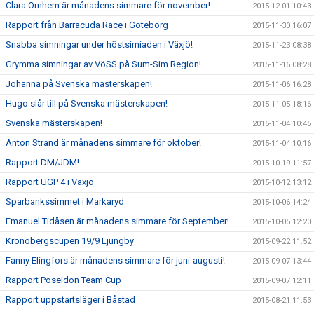
Clara Örnhem är månadens simmare för november!
2015-12-01 10:43
Rapport från Barracuda Race i Göteborg
2015-11-30 16:07
Snabba simningar under höstsimiaden i Växjö!
2015-11-23 08:38
Grymma simningar av VöSS på Sum-Sim Region!
2015-11-16 08:28
Johanna på Svenska mästerskapen!
2015-11-06 16:28
Hugo slår till på Svenska mästerskapen!
2015-11-05 18:16
Svenska mästerskapen!
2015-11-04 10:45
Anton Strand är månadens simmare för oktober!
2015-11-04 10:16
Rapport DM/JDM!
2015-10-19 11:57
Rapport UGP 4 i Växjö
2015-10-12 13:12
Sparbankssimmet i Markaryd
2015-10-06 14:24
Emanuel Tidåsen är månadens simmare för September!
2015-10-05 12:20
Kronobergscupen 19/9 Ljungby
2015-09-22 11:52
Fanny Elingfors är månadens simmare för juni-augusti!
2015-09-07 13:44
Rapport Poseidon Team Cup
2015-09-07 12:11
Rapport uppstartsläger i Båstad
2015-08-21 11:53