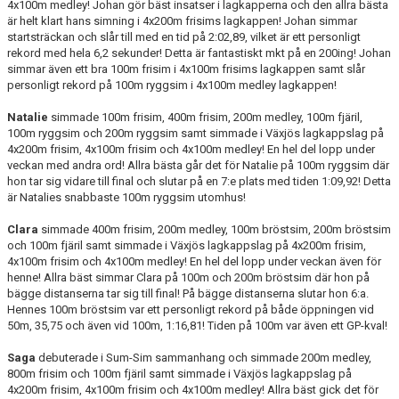
4x100m medley! Johan gör bäst insatser i lagkapperna och den allra bästa
är helt klart hans simning i 4x200m frisims lagkappen! Johan simmar
startsträckan och slår till med en tid på 2:02,89, vilket är ett personligt
rekord med hela 6,2 sekunder! Detta är fantastiskt mkt på en 200ing! Johan
simmar även ett bra 100m frisim i 4x100m frisims lagkappen samt slår
personligt rekord på 100m ryggsim i 4x100m medley lagkappen!
Natalie
simmade 100m frisim, 400m frisim, 200m medley, 100m fjäril,
100m ryggsim och 200m ryggsim samt simmade i Växjös lagkappslag på
4x200m frisim, 4x100m frisim och 4x100m medley! En hel del lopp under
veckan med andra ord! Allra bästa går det för Natalie på 100m ryggsim där
hon tar sig vidare till final och slutar på en 7:e plats med tiden 1:09,92! Detta
är Natalies snabbaste 100m ryggsim utomhus!
Clara
simmade 400m frisim, 200m medley, 100m bröstsim, 200m bröstsim
och 100m fjäril samt simmade i Växjös lagkappslag på 4x200m frisim,
4x100m frisim och 4x100m medley! En hel del lopp under veckan även för
henne! Allra bäst simmar Clara på 100m och 200m bröstsim där hon på
bägge distanserna tar sig till final! På bägge distanserna slutar hon 6:a.
Hennes 100m bröstsim var ett personligt rekord på både öppningen vid
50m, 35,75 och även vid 100m, 1:16,81! Tiden på 100m var även ett GP-kval!
Saga
debuterade i Sum-Sim sammanhang och simmade 200m medley,
800m frisim och 100m fjäril samt simmade i Växjös lagkappslag på
4x200m frisim, 4x100m frisim och 4x100m medley! Allra bäst gick det för