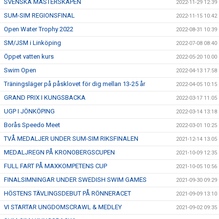
SVENSKA MÄSTERSKAPEN
2022-11-29 12:39
SUM-SIM REGIONSFINAL
2022-11-15 10:42
Open Water Trophy 2022
2022-08-31 10:39
SM/JSM i Linköping
2022-07-08 08:40
Öppet vatten kurs
2022-05-20 10:00
Swim Open
2022-04-13 17:58
Träningsläger på påsklovet för dig mellan 13-25 år
2022-04-05 10:15
GRAND PRIX I KUNGSBACKA
2022-03-17 11:05
UGP I JÖNKÖPING
2022-03-14 13:18
Borås Speedo Meet
2022-03-01 10:25
TVÅ MEDALJER UNDER SUM-SIM RIKSFINALEN
2021-12-14 13:05
MEDALJREGN PÅ KRONOBERGSCUPEN
2021-10-09 12:35
FULL FART PÅ MAXKOMPETENS CUP
2021-10-05 10:56
FINALSIMNINGAR UNDER SWEDISH SWIM GAMES
2021-09-30 09:29
HÖSTENS TÄVLINGSDEBUT PÅ RÖNNERACET
2021-09-09 13:10
VI STARTAR UNGDOMSCRAWL & MEDLEY
2021-09-02 09:35