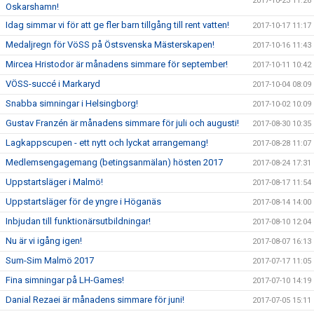
2017-10-23 11:26
Oskarshamn!
Idag simmar vi för att ge fler barn tillgång till rent vatten!
2017-10-17 11:17
Medaljregn för VöSS på Östsvenska Mästerskapen!
2017-10-16 11:43
Mircea Hristodor är månadens simmare för september!
2017-10-11 10:42
VÖSS-succé i Markaryd
2017-10-04 08:09
Snabba simningar i Helsingborg!
2017-10-02 10:09
Gustav Franzén är månadens simmare för juli och augusti!
2017-08-30 10:35
Lagkappscupen - ett nytt och lyckat arrangemang!
2017-08-28 11:07
Medlemsengagemang (betingsanmälan) hösten 2017
2017-08-24 17:31
Uppstartsläger i Malmö!
2017-08-17 11:54
Uppstartsläger för de yngre i Höganäs
2017-08-14 14:00
Inbjudan till funktionärsutbildningar!
2017-08-10 12:04
Nu är vi igång igen!
2017-08-07 16:13
Sum-Sim Malmö 2017
2017-07-17 11:05
Fina simningar på LH-Games!
2017-07-10 14:19
Danial Rezaei är månadens simmare för juni!
2017-07-05 15:11