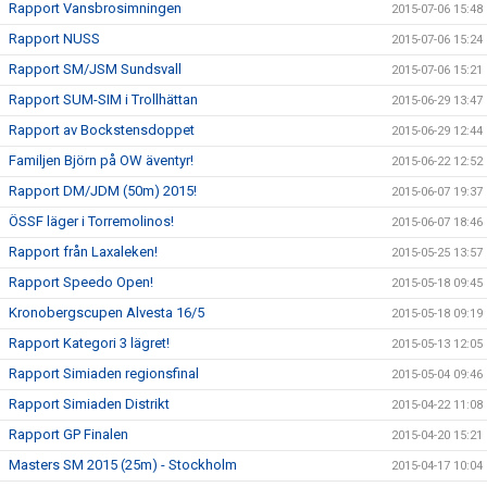
Rapport Vansbrosimningen
2015-07-06 15:48
Rapport NUSS
2015-07-06 15:24
Rapport SM/JSM Sundsvall
2015-07-06 15:21
Rapport SUM-SIM i Trollhättan
2015-06-29 13:47
Rapport av Bockstensdoppet
2015-06-29 12:44
Familjen Björn på OW äventyr!
2015-06-22 12:52
Rapport DM/JDM (50m) 2015!
2015-06-07 19:37
ÖSSF läger i Torremolinos!
2015-06-07 18:46
Rapport från Laxaleken!
2015-05-25 13:57
Rapport Speedo Open!
2015-05-18 09:45
Kronobergscupen Alvesta 16/5
2015-05-18 09:19
Rapport Kategori 3 lägret!
2015-05-13 12:05
Rapport Simiaden regionsfinal
2015-05-04 09:46
Rapport Simiaden Distrikt
2015-04-22 11:08
Rapport GP Finalen
2015-04-20 15:21
Masters SM 2015 (25m) - Stockholm
2015-04-17 10:04