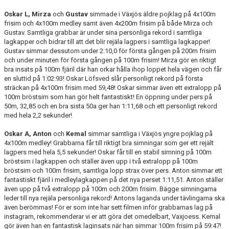
Oskar L, Mirza
och
Gustav
simmade i Växjös äldre pojklag på 4x100m
frisim och 4x100m medley samt även 4x200m frisim på både Mirza och
Gustav. Samtliga grabbar är under sina personliga rekord i samtliga
lagkapper och bidrar till att det blir rejäla lagpers i samtliga lagkapper!
Gustav simmar dessutom under 2:10,0 för första gången på 200m frisim
och under minuten för första gången på 100m frisim! Mirza gör en riktigt
bra insats på 100m fjäril där han orkar hålla ihop loppet hela vägen och får
en sluttid på 1:02:93! Oskar Löfsved slår personligt rekord på första
sträckan på 4x100m frisim med 59,48! Oskar simmar även ett extralopp på
100m bröstsim som han gör helt fantastiskt! En öppning under pers på
50m, 32,85 och en bra sista 50a ger han 1:11,68 och ett personligt rekord
med hela 2,2 sekunder!
Oskar A, Anton
och
Kemal
simmar samtliga i Växjös yngre pojklag på
4x100m medley! Grabbarna får till riktigt bra simningar som ger ett rejält
lagpers med hela 5,5 sekunder! Oskar får till en stabil simning på 100m
bröstsim i lagkappen och ställer även upp i två extralopp på 100m
bröstsim och 100m frisim, samtliga lopp strax över pers. Anton simmar ett
fantastiskt fjäril i medleylagkappen på det nya perset 1:11,51. Anton ställer
även upp på två extralopp på 100m och 200m frisim. Bägge simningarna
leder till nya rejäla personliga rekord! Antons laganda under tävlingarna ska
även berömmas! För er som inte har sett filmen inför grabbarnas lag på
instagram, rekommenderar vi er att göra det omedelbart, Vaxjoess. Kemal
gör även han en fantastisk laginsats när han simmar 100m frisim på 59:47!