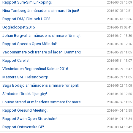
Rapport Sum-Sim Linköping!
2016-07-05 13:09
Nina Tornberg är månadens simmare för juni!
2016-07-05 12:51
Rapport DM/JDM och UGP3
2016-06-13 10:36
Uggledoppet 2016
2016-06-13 08:41
Johan Bergvall är månadens simmare för maj!
2016-06-01 15:30
Rapport Speedo Open Mölndal!
2016-05-30 12:16
Växjösimmare och tränare på läger i Danmark!
2016-05-23 11:05
Rapport Calella!
2016-05-11 15:07
Vårsimiaden Regionsfinal Kalmar 2016
2016-05-09 13:47
Masters SM i Helsingborg!
2016-05-09 11:05
Saga Bodsjö är månadens simmare för april!
2016-05-02 17:08
Simiaden försök i ljungby!
2016-04-26 12:55
Louise Strand är månadens simmare för mars!
2016-04-06 11:35
Rapport Öresund Meeting!
2016-04-04 13:55
Rapport Swim Open Stockholm!
2016-04-04 13:34
Rapport Östsvenska GP!
2016-03-14 10:42