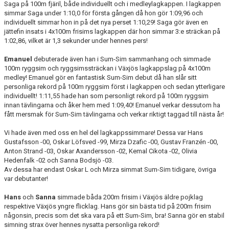
Saga på 100m fjäril, både individuellt och i medleylagkappen. I lagkappen
simmar Saga under 1:10,0 för första gången då hon gör 1:09,96 och
individuellt simmar hon in på det nya perset 1:10,29! Saga gör även en
jättefin insats i 4x100m frisims lagkappen där hon simmar 3:e sträckan på
1:02,86, vilket är 1,3 sekunder under hennes pers!
Emanuel
debuterade även han i Sum-Sim sammanhang och simmade
100m ryggsim och ryggsimssträckan i Växjös lagkappslag på 4x100m
medley! Emanuel gör en fantastisk Sum-Sim debut då han slår sitt
personliga rekord på 100m ryggsim först i lagkappen och sedan ytterligare
individuellt! 1:11,55 hade han som personligt rekord på 100m ryggsim
innan tävlingarna och åker hem med 1:09,40! Emanuel verkar dessutom ha
fått mersmak för Sum-Sim tävlingarna och verkar riktigt taggad till nästa år!
Vi hade även med oss en hel del lagkappssimmare! Dessa var Hans
Gustafsson -00, Oskar Löfsved -99, Mirza Dzafic -00, Gustav Franzén -00,
Anton Strand -03, Oskar Axandersson -02, Kemal Cikota -02, Olivia
Hedenfalk -02 och Sanna Bodsjö -03.
Av dessa har endast Oskar L och Mirza simmat Sum-Sim tidigare, övriga
var debutanter!
Hans
och
Sanna
simmade båda 200m frisim i Växjös äldre pojklag
respektive Växjös yngre flicklag. Hans gör sin bästa tid på 200m frisim
någonsin, precis som det ska vara på ett Sum-Sim, bra! Sanna gör en stabil
simning strax över hennes nysatta personliga rekord!