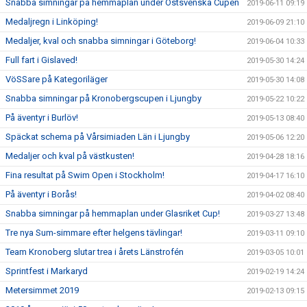
Snabba simningar på hemmaplan under Östsvenska Cupen
2019-06-11 09:19
Medaljregn i Linköping!
2019-06-09 21:10
Medaljer, kval och snabba simningar i Göteborg!
2019-06-04 10:33
Full fart i Gislaved!
2019-05-30 14:24
VöSSare på Kategoriläger
2019-05-30 14:08
Snabba simningar på Kronobergscupen i Ljungby
2019-05-22 10:22
På äventyr i Burlöv!
2019-05-13 08:40
Späckat schema på Vårsimiaden Län i Ljungby
2019-05-06 12:20
Medaljer och kval på västkusten!
2019-04-28 18:16
Fina resultat på Swim Open i Stockholm!
2019-04-17 16:10
På äventyr i Borås!
2019-04-02 08:40
Snabba simningar på hemmaplan under Glasriket Cup!
2019-03-27 13:48
Tre nya Sum-simmare efter helgens tävlingar!
2019-03-11 09:10
Team Kronoberg slutar trea i årets Länstrofén
2019-03-05 10:01
Sprintfest i Markaryd
2019-02-19 14:24
Metersimmet 2019
2019-02-13 09:15