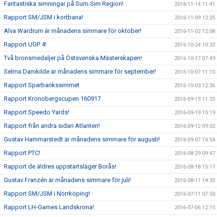
Fantastiska simningar på Sum-Sim Region!
2016-11-14 11:41
Rapport SM/JSM i kortbana!
2016-11-09 12:25
Alva Wardrum är månadens simmare för oktober!
2016-11-02 12:08
Rapport UGP 4!
2016-10-24 10:32
Två bronsmedaljer på Östsvenska Mästerskapen!
2016-10-17 07:49
Selma Damkilde är månadens simmare för september!
2016-10-07 11:10
Rapport Sparbankssimmet
2016-10-03 12:36
Rapport Kronobergscupen 160917
2016-09-19 11:25
Rapport Speedo Yards!
2016-09-19 10:19
Rapport från andra sidan Atlanten!
2016-09-12 09:02
Gustav Hammarstedt är månadens simmare för augusti!
2016-09-07 14:54
Rapport PTC!
2016-08-29 09:47
Rapport de äldres uppstartsläger Borås!
2016-08-18 15:17
Gustav Franzén är månadens simmare för juli!
2016-08-11 14:35
Rapport SM/JSM i Norrköping!
2016-07-11 07:50
Rapport LH-Games Landskrona!
2016-07-06 12:15