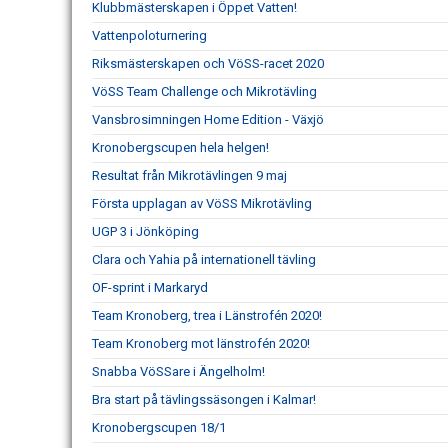
Klubbmästerskapen i Öppet Vatten!
Vattenpoloturnering
Riksmästerskapen och VöSS-racet 2020
VöSS Team Challenge och Mikrotävling
Vansbrosimningen Home Edition - Växjö
Kronobergscupen hela helgen!
Resultat från Mikrotävlingen 9 maj
Första upplagan av VöSS Mikrotävling
UGP 3 i Jönköping
Clara och Yahia på internationell tävling
OF-sprint i Markaryd
Team Kronoberg, trea i Länstrofén 2020!
Team Kronoberg mot länstrofén 2020!
Snabba VöSSare i Ängelholm!
Bra start på tävlingssäsongen i Kalmar!
Kronobergscupen 18/1