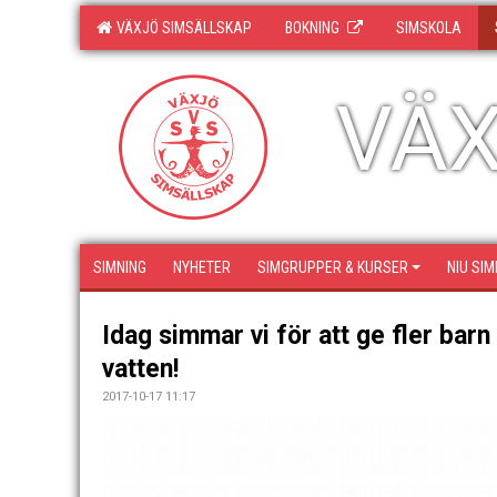
VÄXJÖ SIMSÄLLSKAP
BOKNING
SIMSKOLA
VÄX
SIMNING
NYHETER
SIMGRUPPER & KURSER
NIU SIM
Idag simmar vi för att ge fler barn t
vatten!
2017-10-17 11:17