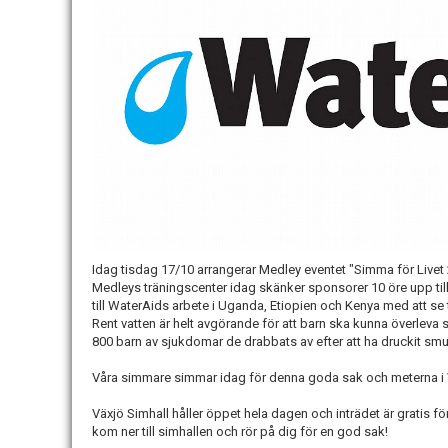
Idag tisdag 17/10 arrangerar Medley eventet "Simma för Livet
Medleys träningscenter idag skänker sponsorer 10 öre upp till
till WaterAids arbete i Uganda, Etiopien och Kenya med att se till 
Rent vatten är helt avgörande för att barn ska kunna överleva si
800 barn av sjukdomar de drabbats av efter att ha druckit smut
Våra simmare simmar idag för denna goda sak och meterna i
Växjö Simhall håller öppet hela dagen och inträdet är gratis f
kom ner till simhallen och rör på dig för en god sak!