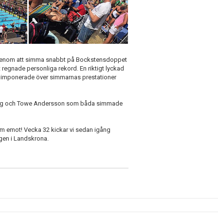
 genom att simma snabbt på Bockstensdoppet
t regnade personliga rekord. En riktigt lyckad
ket imponerade över simmarnas prestationer
erberg och Towe Andersson som båda simmade
am emot! Vecka 32 kickar vi sedan igång
ngen i Landskrona.