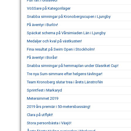
Full fart i Gislaved!
VöSSare på Kategoriläger
Snabba simningar på Kronobergscupen i Ljungby
På äventyr i Burlöv!
Späckat schema på Vårsimiaden Län i Ljungby
Medaljer och kval på västkusten!
Fina resultat på Swim Open i Stockholm!
På äventyr i Borås!
Snabba simningar på hemmaplan under Glasriket Cup!
Tre nya Sum-simmare efter helgens tävlingar!
Team Kronoberg slutar trea i årets Länstrofén
Sprintfest i Markaryd
Metersimmet 2019
2019 års premiär i 50-metersbassäng!
Clara på utflykt!
Stora personbästa i Växjö!