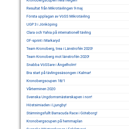
Kronobergscupen hela helgen!
Resultat från Mikrotävlingen 9 maj
Första upplagan av VöSS Mikrotävling
UGP 3 i Jönköping
Clara och Yahia på internationell tävling
OF-sprint i Markaryd
Team Kronoberg, trea i Länstrofén 2020!
Team Kronoberg mot länstrofén 2020!
Snabba VöSSare i Ängelholm!
Bra start på tävlingssäsongen i Kalmar!
Kronobergscupen 18/1
Vårterminen 2020
Svenska Ungdomsmästerskapen i norr!
Höstsimiaden i Ljungby!
Stämningsfullt Barracuda Race i Göteborg!
Kronobergscupen på hemmaplan