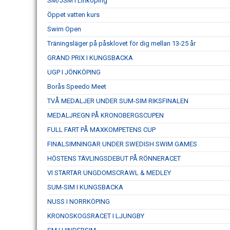
SM/JSM i Linköping
Öppet vatten kurs
Swim Open
Träningsläger på påsklovet för dig mellan 13-25 år
GRAND PRIX I KUNGSBACKA
UGP I JÖNKÖPING
Borås Speedo Meet
TVÅ MEDALJER UNDER SUM-SIM RIKSFINALEN
MEDALJREGN PÅ KRONOBERGSCUPEN
FULL FART PÅ MAXKOMPETENS CUP
FINALSIMNINGAR UNDER SWEDISH SWIM GAMES
HÖSTENS TÄVLINGSDEBUT PÅ RÖNNERACET
VI STARTAR UNGDOMSCRAWL & MEDLEY
SUM-SIM I KUNGSBACKA
NUSS I NORRKÖPING
KRONOSKOGSRACET I LJUNGBY