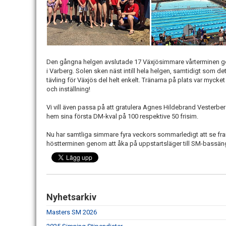
Den gångna helgen avslutade 17 Växjösimmare vårterminen
i Varberg. Solen sken näst intill hela helgen, samtidigt som de
tävling för Växjös del helt enkelt. Tränarna på plats var myc
och inställning!
Vi vill även passa på att gratulera Agnes Hildebrand Vest
hem sina första DM-kval på 100 respektive 50 frisim.
Nu har samtliga simmare fyra veckors sommarledigt att se fr
höstterminen genom att åka på uppstartsläger till SM-bassä
Nyhetsarkiv
Masters SM 2026