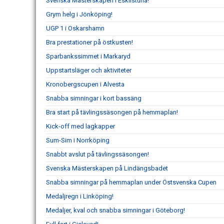
Svenska Mästerskapen i Eskilstuna!
Grym helg i Jönköping!
UGP 1 i Oskarshamn
Bra prestationer på östkusten!
Sparbankssimmet i Markaryd
Uppstartsläger och aktiviteter
Kronobergscupen i Alvesta
Snabba simningar i kort bassäng
Bra start på tävlingssäsongen på hemmaplan!
Kick-off med lagkapper
Sum-Sim i Norrköping
Snabbt avslut på tävlingssäsongen!
Svenska Mästerskapen på Lindängsbadet
Snabba simningar på hemmaplan under Östsvenska Cupen
Medaljregn i Linköping!
Medaljer, kval och snabba simningar i Göteborg!