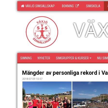
VÄXJÖ SIMSÄLLSKAP
BOKNING
SIMSKOLA
VÄX
SIMNING
NYHETER
SIMGRUPPER & KURSER
NIU SIM
Mängder av personliga rekord i V
2018-07-09 10:57