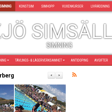
SIMNING
KONSTSIM
SIMHOPP
VUXENKURSER
LIVRÄDDNING
JÖ SIMSÄL
SIMNING
NING
TÄVLINGS- & LÄGERVERKSAMHET
ANTIDOPING
AVGIFTER
arberg
<
>