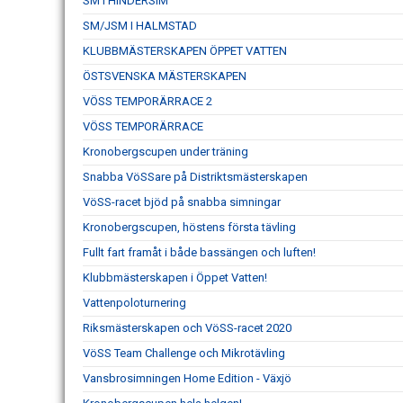
SM I HINDERSIM
SM/JSM I HALMSTAD
KLUBBMÄSTERSKAPEN ÖPPET VATTEN
ÖSTSVENSKA MÄSTERSKAPEN
VÖSS TEMPORÄRRACE 2
VÖSS TEMPORÄRRACE
Kronobergscupen under träning
Snabba VöSSare på Distriktsmästerskapen
VöSS-racet bjöd på snabba simningar
Kronobergscupen, höstens första tävling
Fullt fart framåt i både bassängen och luften!
Klubbmästerskapen i Öppet Vatten!
Vattenpoloturnering
Riksmästerskapen och VöSS-racet 2020
VöSS Team Challenge och Mikrotävling
Vansbrosimningen Home Edition - Växjö