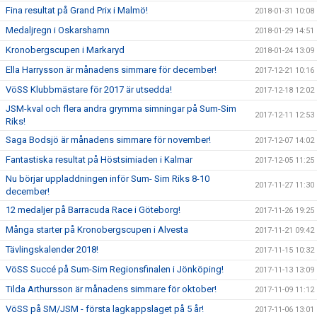
Fina resultat på Grand Prix i Malmö!
2018-01-31 10:08
Medaljregn i Oskarshamn
2018-01-29 14:51
Kronobergscupen i Markaryd
2018-01-24 13:09
Ella Harrysson är månadens simmare för december!
2017-12-21 10:16
VöSS Klubbmästare för 2017 är utsedda!
2017-12-18 12:02
JSM-kval och flera andra grymma simningar på Sum-Sim
2017-12-11 12:53
Riks!
Saga Bodsjö är månadens simmare för november!
2017-12-07 14:02
Fantastiska resultat på Höstsimiaden i Kalmar
2017-12-05 11:25
Nu börjar uppladdningen inför Sum- Sim Riks 8-10
2017-11-27 11:30
december!
12 medaljer på Barracuda Race i Göteborg!
2017-11-26 19:25
Många starter på Kronobergscupen i Alvesta
2017-11-21 09:42
Tävlingskalender 2018!
2017-11-15 10:32
VöSS Succé på Sum-Sim Regionsfinalen i Jönköping!
2017-11-13 13:09
Tilda Arthursson är månadens simmare för oktober!
2017-11-09 11:12
VöSS på SM/JSM - första lagkappslaget på 5 år!
2017-11-06 13:01