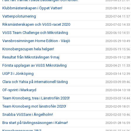
2020-08-29 21:01
Klubbmästerskapen i Öppet Vatten!
2020-08-15 12:46
Vattenpoloturnering
2020-07-04 11:57
Riksmästerskapen och VöSS-racet 2020
2020-07-02 14:33
VöSS Team Challenge och Mikrotävling
2020-06-10 14:51
Vansbrosimningen Home Edition - Växjö
2020-05-29 10:49
Kronobergscupen hela helgen!
2020-05-19 15:56
Resultat från Mikrotävlingen 9 maj
2020-05-19 12:38
Första upplagan av VöSS Mikrotävling
2020-04-21 11:33
UGP 3 i Jönköping
2020-03-14 12:39
Clara och Yahia på internationell tävling
2020-03-09 09:46
OF-sprint i Markaryd
2020-03-04 13:18
Team Kronoberg, trea i Länstrofén 2020!
2020-03-03 14:44
Team Kronoberg mot länstrofén 2020!
2020-02-09 18:01
Snabba VöSSare i Ängelholm!
2020-02-03 10:46
Bra start på tävlingssäsongen i Kalmar!
2020-01-28 16:59
Kronobergscupen 18/1