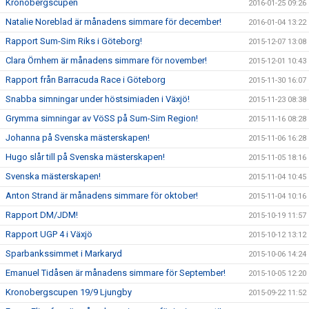
Kronobergscupen
2016-01-25 09:26
Natalie Noreblad är månadens simmare för december!
2016-01-04 13:22
Rapport Sum-Sim Riks i Göteborg!
2015-12-07 13:08
Clara Örnhem är månadens simmare för november!
2015-12-01 10:43
Rapport från Barracuda Race i Göteborg
2015-11-30 16:07
Snabba simningar under höstsimiaden i Växjö!
2015-11-23 08:38
Grymma simningar av VöSS på Sum-Sim Region!
2015-11-16 08:28
Johanna på Svenska mästerskapen!
2015-11-06 16:28
Hugo slår till på Svenska mästerskapen!
2015-11-05 18:16
Svenska mästerskapen!
2015-11-04 10:45
Anton Strand är månadens simmare för oktober!
2015-11-04 10:16
Rapport DM/JDM!
2015-10-19 11:57
Rapport UGP 4 i Växjö
2015-10-12 13:12
Sparbankssimmet i Markaryd
2015-10-06 14:24
Emanuel Tidåsen är månadens simmare för September!
2015-10-05 12:20
Kronobergscupen 19/9 Ljungby
2015-09-22 11:52