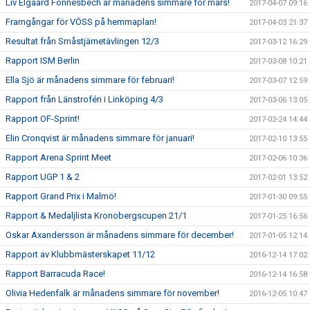
Liv Elgaard Fonnesbech är månadens simmare för mars!
2017-04-07 09:16
Framgångar för VÖSS på hemmaplan!
2017-04-03 21:37
Resultat från Småstjärnetävlingen 12/3
2017-03-12 16:29
Rapport ISM Berlin
2017-03-08 10:21
Ella Sjö är månadens simmare för februari!
2017-03-07 12:59
Rapport från Länstrofén i Linköping 4/3
2017-03-06 13:05
Rapport OF-Sprint!
2017-02-24 14:44
Elin Cronqvist är månadens simmare för januari!
2017-02-10 13:55
Rapport Arena Sprint Meet
2017-02-06 10:36
Rapport UGP 1 & 2
2017-02-01 13:52
Rapport Grand Prix i Malmö!
2017-01-30 09:55
Rapport & Medaljlista Kronobergscupen 21/1
2017-01-25 16:56
Oskar Axandersson är månadens simmare för december!
2017-01-05 12:14
Rapport av Klubbmästerskapet 11/12
2016-12-14 17:02
Rapport Barracuda Race!
2016-12-14 16:58
Olivia Hedenfalk är månadens simmare för november!
2016-12-05 10:47