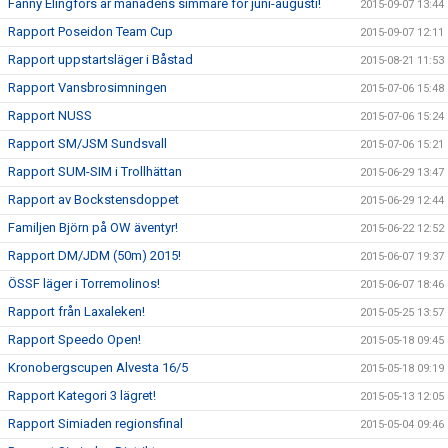
Fanny Elingfors är månadens simmare för juni-augusti!
2015-09-07 13:44
Rapport Poseidon Team Cup
2015-09-07 12:11
Rapport uppstartsläger i Båstad
2015-08-21 11:53
Rapport Vansbrosimningen
2015-07-06 15:48
Rapport NUSS
2015-07-06 15:24
Rapport SM/JSM Sundsvall
2015-07-06 15:21
Rapport SUM-SIM i Trollhättan
2015-06-29 13:47
Rapport av Bockstensdoppet
2015-06-29 12:44
Familjen Björn på OW äventyr!
2015-06-22 12:52
Rapport DM/JDM (50m) 2015!
2015-06-07 19:37
ÖSSF läger i Torremolinos!
2015-06-07 18:46
Rapport från Laxaleken!
2015-05-25 13:57
Rapport Speedo Open!
2015-05-18 09:45
Kronobergscupen Alvesta 16/5
2015-05-18 09:19
Rapport Kategori 3 lägret!
2015-05-13 12:05
Rapport Simiaden regionsfinal
2015-05-04 09:46