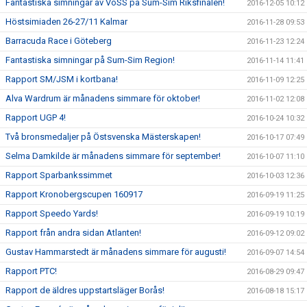
Fantastiska simningar av VöSS på Sum-Sim Riksfinalen!
2016-12-05 10:12
Höstsimiaden 26-27/11 Kalmar
2016-11-28 09:53
Barracuda Race i Göteberg
2016-11-23 12:24
Fantastiska simningar på Sum-Sim Region!
2016-11-14 11:41
Rapport SM/JSM i kortbana!
2016-11-09 12:25
Alva Wardrum är månadens simmare för oktober!
2016-11-02 12:08
Rapport UGP 4!
2016-10-24 10:32
Två bronsmedaljer på Östsvenska Mästerskapen!
2016-10-17 07:49
Selma Damkilde är månadens simmare för september!
2016-10-07 11:10
Rapport Sparbankssimmet
2016-10-03 12:36
Rapport Kronobergscupen 160917
2016-09-19 11:25
Rapport Speedo Yards!
2016-09-19 10:19
Rapport från andra sidan Atlanten!
2016-09-12 09:02
Gustav Hammarstedt är månadens simmare för augusti!
2016-09-07 14:54
Rapport PTC!
2016-08-29 09:47
Rapport de äldres uppstartsläger Borås!
2016-08-18 15:17