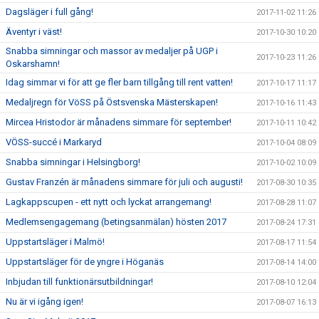
Dagsläger i full gång!
2017-11-02 11:26
Äventyr i väst!
2017-10-30 10:20
Snabba simningar och massor av medaljer på UGP i
2017-10-23 11:26
Oskarshamn!
Idag simmar vi för att ge fler barn tillgång till rent vatten!
2017-10-17 11:17
Medaljregn för VöSS på Östsvenska Mästerskapen!
2017-10-16 11:43
Mircea Hristodor är månadens simmare för september!
2017-10-11 10:42
VÖSS-succé i Markaryd
2017-10-04 08:09
Snabba simningar i Helsingborg!
2017-10-02 10:09
Gustav Franzén är månadens simmare för juli och augusti!
2017-08-30 10:35
Lagkappscupen - ett nytt och lyckat arrangemang!
2017-08-28 11:07
Medlemsengagemang (betingsanmälan) hösten 2017
2017-08-24 17:31
Uppstartsläger i Malmö!
2017-08-17 11:54
Uppstartsläger för de yngre i Höganäs
2017-08-14 14:00
Inbjudan till funktionärsutbildningar!
2017-08-10 12:04
Nu är vi igång igen!
2017-08-07 16:13