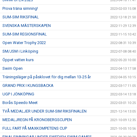
2023-04-18 11:41
Prova träna simning!
2023-02-03 15:08
SUM-SIM RIKSFINAL
2022-12-18 21:50
SVENSKA MÄSTERSKAPEN
2022-11-29 12:39
SUM-SIM REGIONSFINAL
2022-11-15 10:42
Open Water Trophy 2022
2022-08-31 10:39
SM/JSM i Linköping
2022-07-08 08:40
Öppet vatten kurs
2022-05-20 10:00
Swim Open
2022-04-13 17:58
Träningsläger på påsklovet för dig mellan 13-25 år
2022-04-05 10:15
GRAND PRIX I KUNGSBACKA
2022-03-17 11:05
UGP I JÖNKÖPING
2022-03-14 13:18
Borås Speedo Meet
2022-03-01 10:25
TVÅ MEDALJER UNDER SUM-SIM RIKSFINALEN
2021-12-14 13:05
MEDALJREGN PÅ KRONOBERGSCUPEN
2021-10-09 12:35
FULL FART PÅ MAXKOMPETENS CUP
2021-10-05 10:56
FINALSIMNINGAR UNDER SWEDISH SWIM GAMES