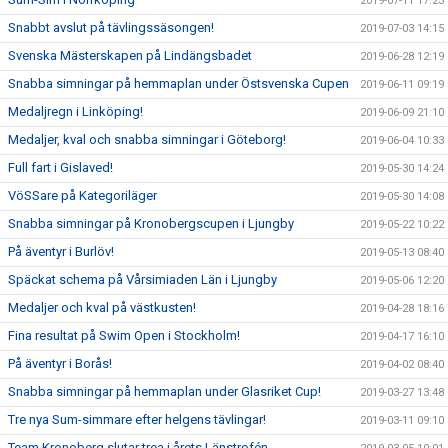
2019-07-11 17:23
Snabbt avslut på tävlingssäsongen!
2019-07-03 14:15
Svenska Mästerskapen på Lindängsbadet
2019-06-28 12:19
Snabba simningar på hemmaplan under Östsvenska Cupen
2019-06-11 09:19
Medaljregn i Linköping!
2019-06-09 21:10
Medaljer, kval och snabba simningar i Göteborg!
2019-06-04 10:33
Full fart i Gislaved!
2019-05-30 14:24
VöSSare på Kategoriläger
2019-05-30 14:08
Snabba simningar på Kronobergscupen i Ljungby
2019-05-22 10:22
På äventyr i Burlöv!
2019-05-13 08:40
Späckat schema på Vårsimiaden Län i Ljungby
2019-05-06 12:20
Medaljer och kval på västkusten!
2019-04-28 18:16
Fina resultat på Swim Open i Stockholm!
2019-04-17 16:10
På äventyr i Borås!
2019-04-02 08:40
Snabba simningar på hemmaplan under Glasriket Cup!
2019-03-27 13:48
Tre nya Sum-simmare efter helgens tävlingar!
2019-03-11 09:10
Team Kronoberg slutar trea i årets Länstrofén