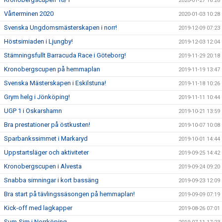
2020-01-27 16:26
Vårterminen 2020
2020-01-03 10:28
Svenska Ungdomsmästerskapen i norr!
2019-12-09 07:23
Höstsimiaden i Ljungby!
2019-12-03 12:04
Stämningsfullt Barracuda Race i Göteborg!
2019-11-29 20:18
Kronobergscupen på hemmaplan
2019-11-19 13:47
Svenska Mästerskapen i Eskilstuna!
2019-11-18 10:26
Grym helg i Jönköping!
2019-11-11 10:44
UGP 1 i Oskarshamn
2019-10-21 13:59
Bra prestationer på östkusten!
2019-10-07 10:08
Sparbankssimmet i Markaryd
2019-10-01 14:44
Uppstartsläger och aktiviteter
2019-09-25 14:42
Kronobergscupen i Alvesta
2019-09-24 09:20
Snabba simningar i kort bassäng
2019-09-23 12:09
Bra start på tävlingssäsongen på hemmaplan!
2019-09-09 07:19
Kick-off med lagkapper
2019-08-26 07:01
Sum-Sim i Norrköping