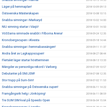
2018-10-15 14:33
Läger på hemmaplan!
2018-10-09 09:13
Östsvenska Mästerskapen
2018-10-08 10:15
Snabba simningar i Markaryd
2018-10-02 14:00
NIU simning startar i Växjö!
2018-10-01 14:50
VöSSarna simmade snabbt i Filborna Arena!
2018-09-24 12:35
Kronobergscupen i Alvesta
2018-09-18 14:44
Snabba simningar i hemmabassängen!
2018-09-11 11:37
Andra året av Lagkappscupen!
2018-08-27 08:44
Flertalet läger startar höstterminen
2018-08-13 13:33
Mängder av personliga rekord i Varberg
2018-07-09 10:57
Debutanter på SM/JSM!
2018-07-08 12:35
Stor trupp på Sum-Sim!
2018-07-02 11:53
Snabba simningar på Östsvenska cupen!
2018-06-11 14:22
Framgångsrik helg i Jönköping!
2018-06-11 08:59
Tre SUM SIM kval på Speedo Open
2018-06-04 15:04
Kronobergscupen i Ljungby