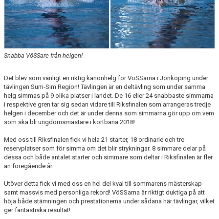
Snabba VöSSare från helgen!
Det blev som vanligt en riktig kanonhelg för VöSSarna i Jönköping under
tävlingen Sum-Sim Region! Tävlingen är en deltävling som under samma
helg simmas på 9 olika platser i landet. De 16 eller 24 snabbaste simmarna
i respektive gren tar sig sedan vidare till Riksfinalen som arrangeras tredje
helgen i december och det är under denna som simmarna gör upp om vem
som ska bli ungdomsmästare i kortbana 2018!
Med oss till Riksfinalen fick vi hela 21 starter, 18 ordinarie och tre
reservplatser som för simma om det blir strykningar. 8 simmare delar på
dessa och både antalet starter och simmare som deltar i Riksfinalen är fler
än föregående år.
Utöver detta fick vi med oss en hel del kval till sommarens mästerskap
samt massvis med personliga rekord! VöSSarna är riktigt duktiga på att
höja både stämningen och prestationerna under sådana här tävlingar, vilket
ger fantastiska resultat!