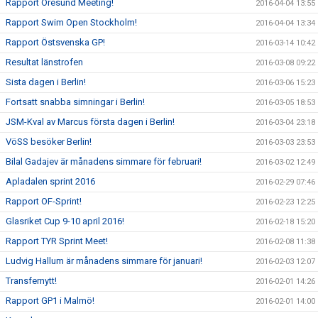
Rapport Öresund Meeting!
2016-04-04 13:55
Rapport Swim Open Stockholm!
2016-04-04 13:34
Rapport Östsvenska GP!
2016-03-14 10:42
Resultat länstrofen
2016-03-08 09:22
Sista dagen i Berlin!
2016-03-06 15:23
Fortsatt snabba simningar i Berlin!
2016-03-05 18:53
JSM-Kval av Marcus första dagen i Berlin!
2016-03-04 23:18
VöSS besöker Berlin!
2016-03-03 23:53
Bilal Gadajev är månadens simmare för februari!
2016-03-02 12:49
Apladalen sprint 2016
2016-02-29 07:46
Rapport OF-Sprint!
2016-02-23 12:25
Glasriket Cup 9-10 april 2016!
2016-02-18 15:20
Rapport TYR Sprint Meet!
2016-02-08 11:38
Ludvig Hallum är månadens simmare för januari!
2016-02-03 12:07
Transfernytt!
2016-02-01 14:26
Rapport GP1 i Malmö!
2016-02-01 14:00