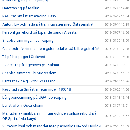
2018-05-29 11:34
Hårdträning på Mallis!
2018-05-26 14:40
Resultat Småstjärnetävling 180513
2018-05-17 11:34
Anton, Liv och Tilda på träningsläger med Östsvenska!
2018-05-14 13:19
Personliga rekord på löpande band i Alvesta
2018-05-07 16:06
Snabba simningar i Jönköping
2018-05-02 15:09
Clara och Liv simmar hem guldmedaljer på Ullbergstrofén!
2018-04-30 12:05
T1 på helgläger i Gislaved
2018-04-10 14:08
T2 och T3 på lägeräventyr i Kalmar
2018-04-09 13:31
Snabba simmare i huvudstaden!
2018-04-08 15:07
Fantastisk helg i VöSS-bassäng!
2018-03-26 13:26
Resultatlista Småstjärnetävlingen 180318
2018-03-20 11:56
Långbanesimning på UGP i Jönköping
2018-03-13 13:44
Länstrofén i Oskarshamn
2018-03-07 13:21
Mängder av snabba simningar och personliga rekord på
2018-02-19 14:37
OF-Sprint i Markaryd
Sum-Sim kval och mängder med personliga rekord i Burlöv!
2018-02-05 13:52