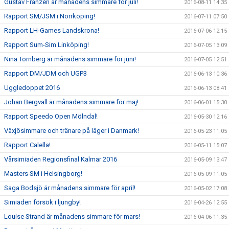
Gustav Franzén är månadens simmare för juli!
2016-08-11 14:35
Rapport SM/JSM i Norrköping!
2016-07-11 07:50
Rapport LH-Games Landskrona!
2016-07-06 12:15
Rapport Sum-Sim Linköping!
2016-07-05 13:09
Nina Tornberg är månadens simmare för juni!
2016-07-05 12:51
Rapport DM/JDM och UGP3
2016-06-13 10:36
Uggledoppet 2016
2016-06-13 08:41
Johan Bergvall är månadens simmare för maj!
2016-06-01 15:30
Rapport Speedo Open Mölndal!
2016-05-30 12:16
Växjösimmare och tränare på läger i Danmark!
2016-05-23 11:05
Rapport Calella!
2016-05-11 15:07
Vårsimiaden Regionsfinal Kalmar 2016
2016-05-09 13:47
Masters SM i Helsingborg!
2016-05-09 11:05
Saga Bodsjö är månadens simmare för april!
2016-05-02 17:08
Simiaden försök i ljungby!
2016-04-26 12:55
Louise Strand är månadens simmare för mars!
2016-04-06 11:35