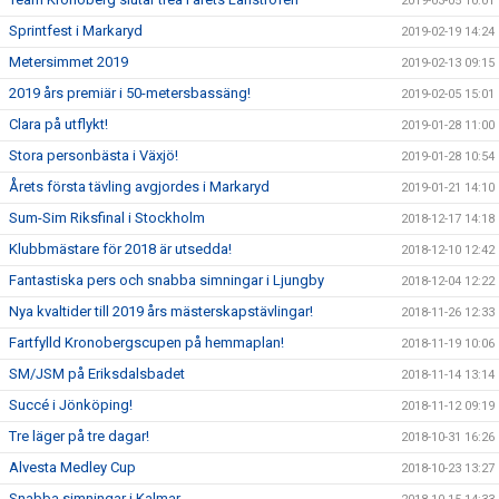
2019-03-05 10:01
Sprintfest i Markaryd
2019-02-19 14:24
Metersimmet 2019
2019-02-13 09:15
2019 års premiär i 50-metersbassäng!
2019-02-05 15:01
Clara på utflykt!
2019-01-28 11:00
Stora personbästa i Växjö!
2019-01-28 10:54
Årets första tävling avgjordes i Markaryd
2019-01-21 14:10
Sum-Sim Riksfinal i Stockholm
2018-12-17 14:18
Klubbmästare för 2018 är utsedda!
2018-12-10 12:42
Fantastiska pers och snabba simningar i Ljungby
2018-12-04 12:22
Nya kvaltider till 2019 års mästerskapstävlingar!
2018-11-26 12:33
Fartfylld Kronobergscupen på hemmaplan!
2018-11-19 10:06
SM/JSM på Eriksdalsbadet
2018-11-14 13:14
Succé i Jönköping!
2018-11-12 09:19
Tre läger på tre dagar!
2018-10-31 16:26
Alvesta Medley Cup
2018-10-23 13:27
Snabba simningar i Kalmar