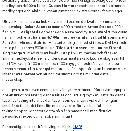
De äldre grabbarna kvalade även vidare med två lagkappslag över 4x100m
medley och 4x100m frisim.
Gustav Hammarstedt
simmar bröstsimmet i
medleylaget och
Alvin Eriksson
simmar en av sträckorna i frisimslaget.
Utöver Rinsfinalisterna fick vi även med oss en del kval till sommarens
mästerskap.
Oskar Axanderssons
200m medley,
Anton Strands
200m
fjärilsim,
Liv Elgaard Fonnesbechs
400m medley,
Alva Wardrums
200m
fjärilsim och
grabbarnas
4x100m medley
var alla nya kval till sommarens
Sum-Sim.
Mircea Gabriel Hristodor
slog till med sitt fösta DM-kval och
detta på distansen 800m frisim!
Tilda Arthursson
och
Louise Strand
slog bägge till med vars ett kval till DM på 200m medley och får även
simma medleydistanserna under detta mästerskap.
Louise
slog även till
med DM-kval på 100m frisim och 100m ryggsim och får även delta på
dessa simsätt.
Elin Cronqvist
gjorde ett fint lopp på 100m bröstsim vilket
innebar ett DM-kval och att hon får simma bröstsim under detta
mästerskap!
Slutligen ska det även nämnas att våra yngre simmare från Tävlingsgrupp 1
gör en riktigt bra tävling där de får se och lära sig mycket. Detta då denna
typen av tävling inte är av den typen som de är vana vid och möjligen
innebär detta att det finns lite mer nervositet än i vanliga fall innan
tävlingsloppen. Men trots detta så slår simmarna till med flertalet
personliga rekord och snabba simningar!
För samtliga resultat från tävlingen. Klicka
HÄR!