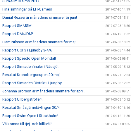
Sum-Sim Malmö 2017
2017-07-17 11:05
Fina simningar på LH-Games!
2017-07-10 14:19
Danial Rezaei är månadens simmare för juni!
2017-07-05 15:11
Rapport SM/JSM!
2017-07-03 13:50
Rapport DM/JDM!
2017-06-12 11:32
Liam Nilsson är månadens simmare för maj!
2017-06-08 10:32
Rapport UGP3 i Ljungby 3-4/6
2017-06-05 14:44
Rapport Speedo Open Mölndal!
2017-06-05 08:41
Rapport Simiadenfinaler i Nässjö!
2017-05-29 15:13
Resultat Kronobergscupen 20 maj
2017-05-21 12:54
Rapport Simiaden Distrikt i Ljungby
2017-05-08 12:02
Johanna Brorson är månadens simmare för april!
2017-05-08 09:51
Rapport Ullbergstrofén!
2017-05-03 10:12
Resultat Småstjärnetävlingen 30/4
2017-04-30 16:16
Rapport Swim Open i Stockholm!
2017-04-12 11:30
Välkomna till tjej- och killkväll!
2017-04-07 09:35