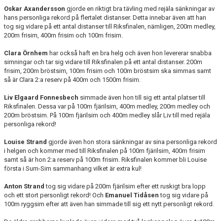
Oskar Axandersson
gjorde en riktigt bra tävling med rejäla sänkningar av
hans personliga rekord på flertalet distanser. Detta innebar även att han
tog sig vidare på ett antal distanser till Riksfinalen, nämligen, 200m medley,
200m frisim, 400m frisim och 100m frisim.
Clara Örnhem
har också haft en bra helg och även hon levererar snabba
simningar och tar sig vidare till Riksfinalen på ett antal distanser. 200m
frisim, 200m bröstsim, 100m frisim och 100m bröstsim ska simmas samt
så är Clara 2:a reserv på 400m och 1500m frisim.
Liv Elgaard Fonnesbech
simmade även hon till sig ett antal platser till
Riksfinalen. Dessa var på 100m fjärilsim, 400m medley, 200m medley och
200m bröstsim. På 100m fjärilsim och 400m medley slår Liv till med rejäla
personliga rekord!
Louise Strand
gjorde även hon stora sänkningar av sina personliga rekord
i helgen och kommer med till Riksfinalen på 100m fjärilsim, 400m frisim
samt så är hon 2:a reserv på 100m frisim. Riksfinalen kommer bli Louise
första i Sum-Sim sammanhang vilket är extra kul!
Anton Strand
tog sig vidare på 200m fjärilsim efter ett ruskigt bra lopp
och ett stort personligt rekord! Och
Emanuel Tidåsen
tog sig vidare på
100m ryggsim efter att även han simmade till sig ett nytt personligt rekord.