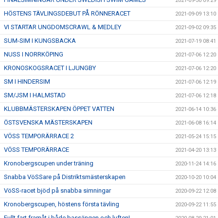
2021-09-30 09:29
HÖSTENS TÄVLINGSDEBUT PÅ RÖNNERACET
2021-09-09 13:10
VI STARTAR UNGDOMSCRAWL & MEDLEY
2021-09-02 09:35
SUM-SIM I KUNGSBACKA
2021-07-19 08:41
NUSS I NORRKÖPING
2021-07-06 12:20
KRONOSKOGSRACET I LJUNGBY
2021-07-06 12:20
SM I HINDERSIM
2021-07-06 12:19
SM/JSM I HALMSTAD
2021-07-06 12:18
KLUBBMÄSTERSKAPEN ÖPPET VATTEN
2021-06-14 10:36
ÖSTSVENSKA MÄSTERSKAPEN
2021-06-08 16:14
VÖSS TEMPORÄRRACE 2
2021-05-24 15:15
VÖSS TEMPORÄRRACE
2021-04-20 13:13
Kronobergscupen under träning
2020-11-24 14:16
Snabba VöSSare på Distriktsmästerskapen
2020-10-20 10:04
VöSS-racet bjöd på snabba simningar
2020-09-22 12:08
Kronobergscupen, höstens första tävling
2020-09-22 11:55
Fullt fart framåt i både bassängen och luften!