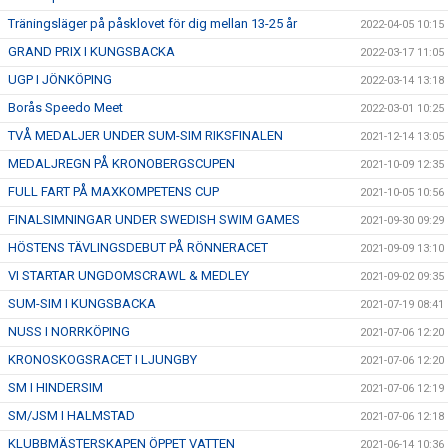
Träningsläger på påsklovet för dig mellan 13-25 år
2022-04-05 10:15
GRAND PRIX I KUNGSBACKA
2022-03-17 11:05
UGP I JÖNKÖPING
2022-03-14 13:18
Borås Speedo Meet
2022-03-01 10:25
TVÅ MEDALJER UNDER SUM-SIM RIKSFINALEN
2021-12-14 13:05
MEDALJREGN PÅ KRONOBERGSCUPEN
2021-10-09 12:35
FULL FART PÅ MAXKOMPETENS CUP
2021-10-05 10:56
FINALSIMNINGAR UNDER SWEDISH SWIM GAMES
2021-09-30 09:29
HÖSTENS TÄVLINGSDEBUT PÅ RÖNNERACET
2021-09-09 13:10
VI STARTAR UNGDOMSCRAWL & MEDLEY
2021-09-02 09:35
SUM-SIM I KUNGSBACKA
2021-07-19 08:41
NUSS I NORRKÖPING
2021-07-06 12:20
KRONOSKOGSRACET I LJUNGBY
2021-07-06 12:20
SM I HINDERSIM
2021-07-06 12:19
SM/JSM I HALMSTAD
2021-07-06 12:18
KLUBBMÄSTERSKAPEN ÖPPET VATTEN
2021-06-14 10:36