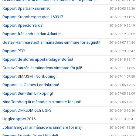
2016-10-07 11:10
Rapport Sparbankssimmet
2016-10-03 12:36
Rapport Kronobergscupen 160917
2016-09-19 11:25
Rapport Speedo Yards!
2016-09-19 10:19
Rapport från andra sidan Atlanten!
2016-09-12 09:02
Gustav Hammarstedt är månadens simmare för augusti!
2016-09-07 14:54
Rapport PTC!
2016-08-29 09:47
Rapport de äldres uppstartsläger Borås!
2016-08-18 15:17
Gustav Franzén är månadens simmare för juli!
2016-08-11 14:35
Rapport SM/JSM i Norrköping!
2016-07-11 07:50
Rapport LH-Games Landskrona!
2016-07-06 12:15
Rapport Sum-Sim Linköping!
2016-07-05 13:09
Nina Tornberg är månadens simmare för juni!
2016-07-05 12:51
Rapport DM/JDM och UGP3
2016-06-13 10:36
Uggledoppet 2016
2016-06-13 08:41
Johan Bergvall är månadens simmare för maj!
2016-06-01 15:30
Rapport Speedo Open Mölndal!