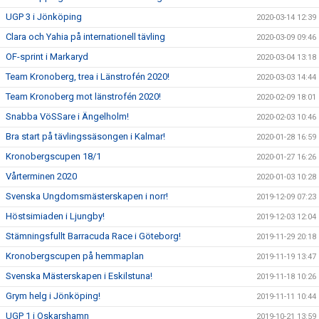
UGP 3 i Jönköping
2020-03-14 12:39
Clara och Yahia på internationell tävling
2020-03-09 09:46
OF-sprint i Markaryd
2020-03-04 13:18
Team Kronoberg, trea i Länstrofén 2020!
2020-03-03 14:44
Team Kronoberg mot länstrofén 2020!
2020-02-09 18:01
Snabba VöSSare i Ängelholm!
2020-02-03 10:46
Bra start på tävlingssäsongen i Kalmar!
2020-01-28 16:59
Kronobergscupen 18/1
2020-01-27 16:26
Vårterminen 2020
2020-01-03 10:28
Svenska Ungdomsmästerskapen i norr!
2019-12-09 07:23
Höstsimiaden i Ljungby!
2019-12-03 12:04
Stämningsfullt Barracuda Race i Göteborg!
2019-11-29 20:18
Kronobergscupen på hemmaplan
2019-11-19 13:47
Svenska Mästerskapen i Eskilstuna!
2019-11-18 10:26
Grym helg i Jönköping!
2019-11-11 10:44
UGP 1 i Oskarshamn
2019-10-21 13:59