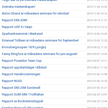
2015-11-05 18:16
Svenska mästerskapen!
2015-11-04 10:45
Anton Strand är månadens simmare för oktober!
2015-11-04 10:16
Rapport DM/JDM!
2015-10-19 11:57
Rapport UGP 4 i Växjö
2015-10-12 13:12
Sparbankssimmet i Markaryd
2015-10-06 14:24
Emanuel Tidåsen är månadens simmare för September!
2015-10-05 12:20
Kronobergscupen 19/9 Ljungby
2015-09-22 11:52
Fanny Elingfors är månadens simmare för juni-augusti!
2015-09-07 13:44
Rapport Poseidon Team Cup
2015-09-07 12:11
Rapport uppstartsläger i Båstad
2015-08-21 11:53
Rapport Vansbrosimningen
2015-07-06 15:48
Rapport NUSS
2015-07-06 15:24
Rapport SM/JSM Sundsvall
2015-07-06 15:21
Rapport SUM-SIM i Trollhättan
2015-06-29 13:47
Rapport av Bockstensdoppet
2015-06-29 12:44
Familjen Björn på OW äventyr!