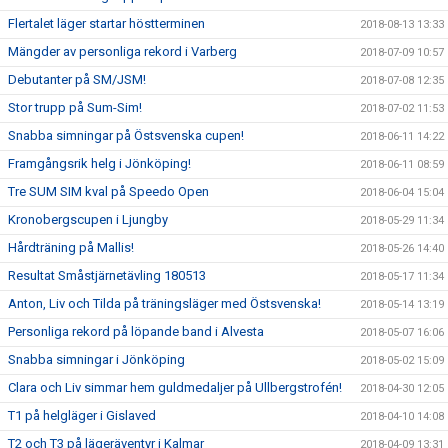
Flertalet läger startar höstterminen
2018-08-13 13:33
Mängder av personliga rekord i Varberg
2018-07-09 10:57
Debutanter på SM/JSM!
2018-07-08 12:35
Stor trupp på Sum-Sim!
2018-07-02 11:53
Snabba simningar på Östsvenska cupen!
2018-06-11 14:22
Framgångsrik helg i Jönköping!
2018-06-11 08:59
Tre SUM SIM kval på Speedo Open
2018-06-04 15:04
Kronobergscupen i Ljungby
2018-05-29 11:34
Hårdträning på Mallis!
2018-05-26 14:40
Resultat Småstjärnetävling 180513
2018-05-17 11:34
Anton, Liv och Tilda på träningsläger med Östsvenska!
2018-05-14 13:19
Personliga rekord på löpande band i Alvesta
2018-05-07 16:06
Snabba simningar i Jönköping
2018-05-02 15:09
Clara och Liv simmar hem guldmedaljer på Ullbergstrofén!
2018-04-30 12:05
T1 på helgläger i Gislaved
2018-04-10 14:08
T2 och T3 på lägeräventyr i Kalmar
2018-04-09 13:31