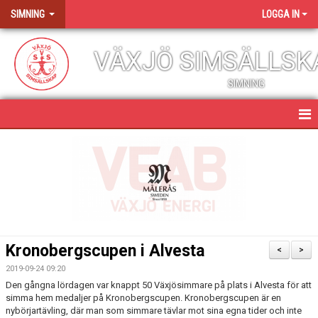
SIMNING
LOGGA IN
VÄXJÖ SIMSÄLLSK
SIMNING
SIMNING
NYHETER
SIMGRUPPER & KURSER
NIU SIMNING
Kronobergscupen i Alvesta
<
>
TÄVLINGS- & LÄGERVERKSAMHET
2019-09-24 09:20
Den gångna lördagen var knappt 50 Växjösimmare på plats i Alvesta för att
simma hem medaljer på Kronobergscupen. Kronobergscupen är en
ANTIDOPING
nybörjartävling, där man som simmare tävlar mot sina egna tider och inte