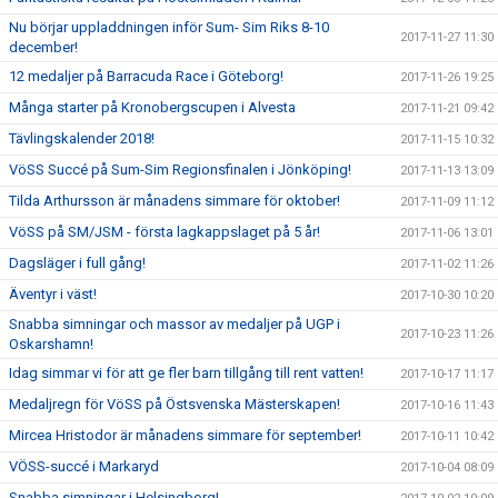
Nu börjar uppladdningen inför Sum- Sim Riks 8-10
2017-11-27 11:30
december!
12 medaljer på Barracuda Race i Göteborg!
2017-11-26 19:25
Många starter på Kronobergscupen i Alvesta
2017-11-21 09:42
Tävlingskalender 2018!
2017-11-15 10:32
VöSS Succé på Sum-Sim Regionsfinalen i Jönköping!
2017-11-13 13:09
Tilda Arthursson är månadens simmare för oktober!
2017-11-09 11:12
VöSS på SM/JSM - första lagkappslaget på 5 år!
2017-11-06 13:01
Dagsläger i full gång!
2017-11-02 11:26
Äventyr i väst!
2017-10-30 10:20
Snabba simningar och massor av medaljer på UGP i
2017-10-23 11:26
Oskarshamn!
Idag simmar vi för att ge fler barn tillgång till rent vatten!
2017-10-17 11:17
Medaljregn för VöSS på Östsvenska Mästerskapen!
2017-10-16 11:43
Mircea Hristodor är månadens simmare för september!
2017-10-11 10:42
VÖSS-succé i Markaryd
2017-10-04 08:09
Snabba simningar i Helsingborg!