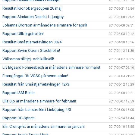
2017-05-29 15:13
Resultat Kronobergscupen 20 maj
2017-05-21 12:54
Rapport Simiaden Distrikt i Ljungby
2017-05-08 12:02
Johanna Brorson är månadens simmare för april!
2017-05-08 09:51
Rapport Ullbergstrofén!
2017-05-03 10:12
Resultat Småstjärnetävlingen 30/4
2017-04-30 16:16
Rapport Swim Open i Stockholm!
2017-04-12 11:30
Välkomna till tjej- och killkväll!
2017-04-07 09:35
Liv Elgaard Fonnesbech är månadens simmare för mars!
2017-04-07 09:16
Framgångar för VÖSS på hemmaplan!
2017-04-03 21:37
Resultat från Småstjärnetävlingen 12/3
2017-03-12 16:29
Rapport ISM Berlin
2017-03-08 10:21
Ella Sjö är månadens simmare för februari!
2017-03-07 12:59
Rapport från Länstrofén i Linköping 4/3
2017-03-06 13:05
Rapport OF-Sprint!
2017-02-24 14:44
Elin Cronqvist är månadens simmare för januari!
2017-02-10 13:55
Rapport Arena Sprint Meet