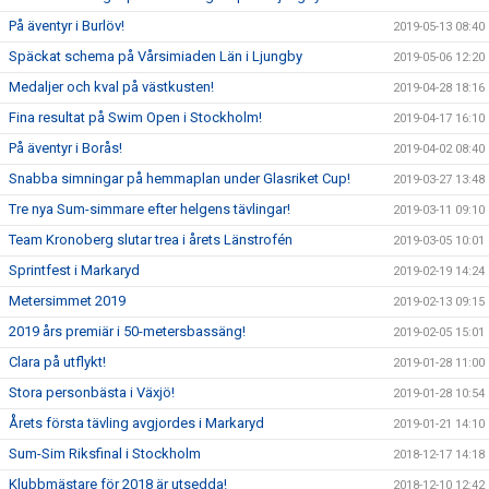
På äventyr i Burlöv!
2019-05-13 08:40
Späckat schema på Vårsimiaden Län i Ljungby
2019-05-06 12:20
Medaljer och kval på västkusten!
2019-04-28 18:16
Fina resultat på Swim Open i Stockholm!
2019-04-17 16:10
På äventyr i Borås!
2019-04-02 08:40
Snabba simningar på hemmaplan under Glasriket Cup!
2019-03-27 13:48
Tre nya Sum-simmare efter helgens tävlingar!
2019-03-11 09:10
Team Kronoberg slutar trea i årets Länstrofén
2019-03-05 10:01
Sprintfest i Markaryd
2019-02-19 14:24
Metersimmet 2019
2019-02-13 09:15
2019 års premiär i 50-metersbassäng!
2019-02-05 15:01
Clara på utflykt!
2019-01-28 11:00
Stora personbästa i Växjö!
2019-01-28 10:54
Årets första tävling avgjordes i Markaryd
2019-01-21 14:10
Sum-Sim Riksfinal i Stockholm
2018-12-17 14:18
Klubbmästare för 2018 är utsedda!
2018-12-10 12:42