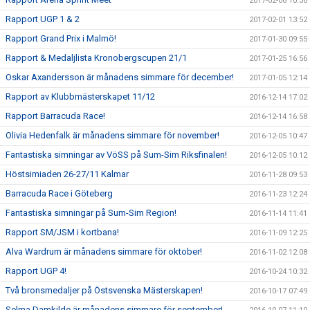
2017-02-06 10:36
Rapport UGP 1 & 2
2017-02-01 13:52
Rapport Grand Prix i Malmö!
2017-01-30 09:55
Rapport & Medaljlista Kronobergscupen 21/1
2017-01-25 16:56
Oskar Axandersson är månadens simmare för december!
2017-01-05 12:14
Rapport av Klubbmästerskapet 11/12
2016-12-14 17:02
Rapport Barracuda Race!
2016-12-14 16:58
Olivia Hedenfalk är månadens simmare för november!
2016-12-05 10:47
Fantastiska simningar av VöSS på Sum-Sim Riksfinalen!
2016-12-05 10:12
Höstsimiaden 26-27/11 Kalmar
2016-11-28 09:53
Barracuda Race i Göteberg
2016-11-23 12:24
Fantastiska simningar på Sum-Sim Region!
2016-11-14 11:41
Rapport SM/JSM i kortbana!
2016-11-09 12:25
Alva Wardrum är månadens simmare för oktober!
2016-11-02 12:08
Rapport UGP 4!
2016-10-24 10:32
Två bronsmedaljer på Östsvenska Mästerskapen!
2016-10-17 07:49
Selma Damkilde är månadens simmare för september!