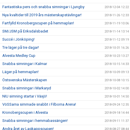
Fantastiska pers och snabba simningar i Ljungby
2018-12-04 12:22
Nya kvaltider till 2019 års mästerskapstävlingar!
2018-11-26 12:33
Fartfylld Kronobergscupen på hemmaplan!
2018-11-19 10:06
SM/JSM på Eriksdalsbadet
2018-11-14 13:14
Succé i Jönköping!
2018-11-12 09:19
Tre läger på tre dagar!
2018-10-31 16:26
Alvesta Medley Cup
2018-10-23 13:27
Snabba simningar i Kalmar
2018-10-15 14:33
Läger på hemmaplan!
2018-10-09 09:13
Östsvenska Mästerskapen
2018-10-08 10:15
Snabba simningar i Markaryd
2018-10-02 14:00
NIU simning startar i Växjö!
2018-10-01 14:50
VöSSarna simmade snabbt i Filborna Arena!
2018-09-24 12:35
Kronobergscupen i Alvesta
2018-09-18 14:44
Snabba simningar i hemmabassängen!
2018-09-11 11:37
Andra året av Lagkappscupen!
2018-08-27 08:44