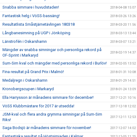
Snabba simmare i huvudstaden!
2018-04-08 15:07
Fantastisk helg i VöSS-bassäng!
2018-03-26 13:26
Resultatlista Småstjärnetävlingen 180318
2018-03-20 11:56
Långbanesimning på UGP i Jönköping
2018-03-13 13:44
Länstrofén i Oskarshamn
2018-03-07 13:21
Mängder av snabba simningar och personliga rekord på
2018-02-19 14:37
OF-Sprint i Markaryd
Sum-Sim kval och mängder med personliga rekord i Burlöv!
2018-02-05 13:52
Fina resultat på Grand Prix i Malmö!
2018-01-31 10:08
Medaljregn i Oskarshamn
2018-01-29 14:51
Kronobergscupen i Markaryd
2018-01-24 13:09
Ella Harrysson är månadens simmare för december!
2017-12-21 10:16
VöSS Klubbmästare för 2017 är utsedda!
2017-12-18 12:02
JSM-kval och flera andra grymma simningar på Sum-Sim
2017-12-11 12:53
Riks!
Saga Bodsjö är månadens simmare för november!
2017-12-07 14:02
Fantastiska resultat på Höstsimiaden i Kalmar
2017-12-05 11:25