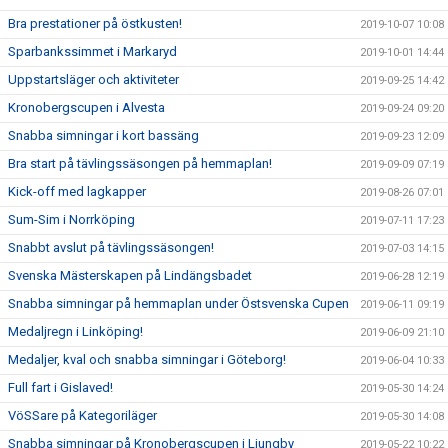
Bra prestationer på östkusten!
2019-10-07 10:08
Sparbankssimmet i Markaryd
2019-10-01 14:44
Uppstartsläger och aktiviteter
2019-09-25 14:42
Kronobergscupen i Alvesta
2019-09-24 09:20
Snabba simningar i kort bassäng
2019-09-23 12:09
Bra start på tävlingssäsongen på hemmaplan!
2019-09-09 07:19
Kick-off med lagkapper
2019-08-26 07:01
Sum-Sim i Norrköping
2019-07-11 17:23
Snabbt avslut på tävlingssäsongen!
2019-07-03 14:15
Svenska Mästerskapen på Lindängsbadet
2019-06-28 12:19
Snabba simningar på hemmaplan under Östsvenska Cupen
2019-06-11 09:19
Medaljregn i Linköping!
2019-06-09 21:10
Medaljer, kval och snabba simningar i Göteborg!
2019-06-04 10:33
Full fart i Gislaved!
2019-05-30 14:24
VöSSare på Kategoriläger
2019-05-30 14:08
Snabba simningar på Kronobergscupen i Ljungby
2019-05-22 10:22