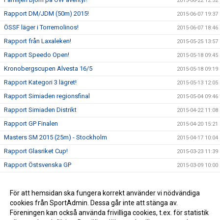
2015-06-22 12:52
Rapport DM/JDM (50m) 2015!
2015-06-07 19:37
ÖSSF läger i Torremolinos!
2015-06-07 18:46
Rapport från Laxaleken!
2015-05-25 13:57
Rapport Speedo Open!
2015-05-18 09:45
Kronobergscupen Alvesta 16/5
2015-05-18 09:19
Rapport Kategori 3 lägret!
2015-05-13 12:05
Rapport Simiaden regionsfinal
2015-05-04 09:46
Rapport Simiaden Distrikt
2015-04-22 11:08
Rapport GP Finalen
2015-04-20 15:21
Masters SM 2015 (25m) - Stockholm
2015-04-17 10:04
Rapport Glasriket Cup!
2015-03-23 11:39
Rapport Östsvenska GP
2015-03-09 10:00
Rapport ISM Berlin
2015-03-04 10:07
Länstrofén 2015
För att hemsidan ska fungera korrekt använder vi nödvändiga
2015-03-02 14:16
cookies från SportAdmin. Dessa går inte att stänga av.
Amina krossade skolrekordet!
2015-02-27 09:09
Föreningen kan också använda frivilliga cookies, t.ex. för statistik