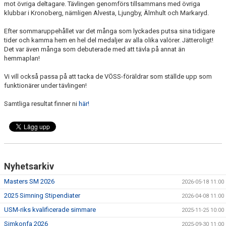
mot övriga deltagare. Tävlingen genomförs tillsammans med övriga
AVGIFTER
klubbar i Kronoberg, nämligen Alvesta, Ljungby, Älmhult och Markaryd.
JOBBA HOS OSS
Efter sommaruppehållet var det många som lyckades putsa sina tidigare
tider och kamma hem en hel del medaljer av alla olika valörer. Jätteroligt!
Det var även många som debuterade med att tävla på annat än
KONTAKT
hemmaplan!
Vi vill också passa på att tacka de VÖSS-föräldrar som ställde upp som
funktionärer under tävlingen!
Samtliga resultat finner ni
här!
Nyhetsarkiv
Masters SM 2026
2026-05-18 11:00
2025 Simning Stipendiater
2026-04-08 11:00
USM-riks kvalificerade simmare
2025-11-25 10:00
Simkonfa 2026
2025-09-30 11:00