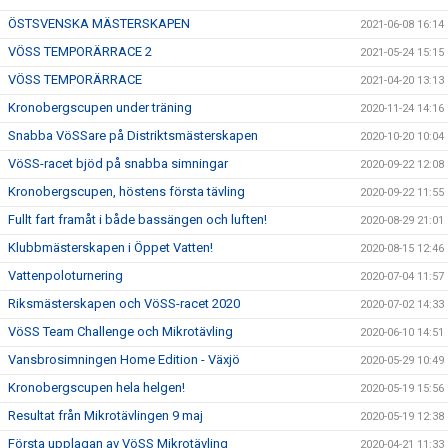
ÖSTSVENSKA MÄSTERSKAPEN
2021-06-08 16:14
VÖSS TEMPORÄRRACE 2
2021-05-24 15:15
VÖSS TEMPORÄRRACE
2021-04-20 13:13
Kronobergscupen under träning
2020-11-24 14:16
Snabba VöSSare på Distriktsmästerskapen
2020-10-20 10:04
VöSS-racet bjöd på snabba simningar
2020-09-22 12:08
Kronobergscupen, höstens första tävling
2020-09-22 11:55
Fullt fart framåt i både bassängen och luften!
2020-08-29 21:01
Klubbmästerskapen i Öppet Vatten!
2020-08-15 12:46
Vattenpoloturnering
2020-07-04 11:57
Riksmästerskapen och VöSS-racet 2020
2020-07-02 14:33
VöSS Team Challenge och Mikrotävling
2020-06-10 14:51
Vansbrosimningen Home Edition - Växjö
2020-05-29 10:49
Kronobergscupen hela helgen!
2020-05-19 15:56
Resultat från Mikrotävlingen 9 maj
2020-05-19 12:38
Första upplagan av VöSS Mikrotävling
2020-04-21 11:33