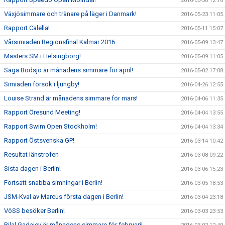
2016-05-30 12:16
Växjösimmare och tränare på läger i Danmark!
2016-05-23 11:05
Rapport Calella!
2016-05-11 15:07
Vårsimiaden Regionsfinal Kalmar 2016
2016-05-09 13:47
Masters SM i Helsingborg!
2016-05-09 11:05
Saga Bodsjö är månadens simmare för april!
2016-05-02 17:08
Simiaden försök i ljungby!
2016-04-26 12:55
Louise Strand är månadens simmare för mars!
2016-04-06 11:35
Rapport Öresund Meeting!
2016-04-04 13:55
Rapport Swim Open Stockholm!
2016-04-04 13:34
Rapport Östsvenska GP!
2016-03-14 10:42
Resultat länstrofen
2016-03-08 09:22
Sista dagen i Berlin!
2016-03-06 15:23
Fortsatt snabba simningar i Berlin!
2016-03-05 18:53
JSM-Kval av Marcus första dagen i Berlin!
2016-03-04 23:18
VöSS besöker Berlin!
2016-03-03 23:53
Bilal Gadajev är månadens simmare för februari!