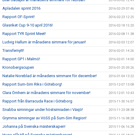
2016-03-02 12:49
Apladalen sprint 2016
2016-02-29 07:46
Rapport OF-Sprint!
2016-02-23 12:25
Glasriket Cup 9-10 april 2016!
2016-02-18 15:20
Rapport TYR Sprint Meet!
2016-02-08 11:38
Ludvig Hallum är månadens simmare för januari!
2016-02-03 12:07
Transfernytt!
2016-02-01 14:26
Rapport GP1 i Malmö!
2016-02-01 14:00
Kronobergscupen
2016-01-25 09:26
Natalie Noreblad är månadens simmare för december!
2016-01-04 13:22
Rapport Sum-Sim Riks i Göteborg!
2015-12-07 13:08
Clara Örnhem är månadens simmare för november!
2015-12-01 10:43
Rapport från Barracuda Race i Göteborg
2015-11-30 16:07
Snabba simningar under höstsimiaden i Växjö!
2015-11-23 08:38
Grymma simningar av VöSS på Sum-Sim Region!
2015-11-16 08:28
Johanna på Svenska mästerskapen!
2015-11-06 16:28
Hugo slår till på Svenska mästerskapen!