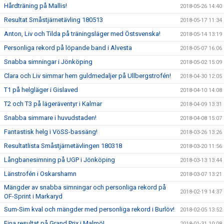
Hårdträning på Mallis!
2018-05-26 14:40
Resultat Småstjärnetävling 180513
2018-05-17 11:34
Anton, Liv och Tilda på träningsläger med Östsvenska!
2018-05-14 13:19
Personliga rekord på löpande band i Alvesta
2018-05-07 16:06
Snabba simningar i Jönköping
2018-05-02 15:09
Clara och Liv simmar hem guldmedaljer på Ullbergstrofén!
2018-04-30 12:05
T1 på helgläger i Gislaved
2018-04-10 14:08
T2 och T3 på lägeräventyr i Kalmar
2018-04-09 13:31
Snabba simmare i huvudstaden!
2018-04-08 15:07
Fantastisk helg i VöSS-bassäng!
2018-03-26 13:26
Resultatlista Småstjärnetävlingen 180318
2018-03-20 11:56
Långbanesimning på UGP i Jönköping
2018-03-13 13:44
Länstrofén i Oskarshamn
2018-03-07 13:21
Mängder av snabba simningar och personliga rekord på
2018-02-19 14:37
OF-Sprint i Markaryd
Sum-Sim kval och mängder med personliga rekord i Burlöv!
2018-02-05 13:52
Fina resultat på Grand Prix i Malmö!
2018-01-31 10:08