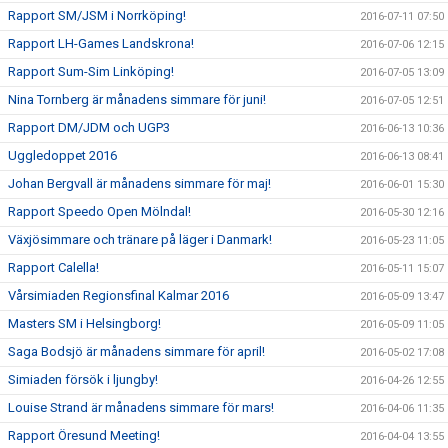
Rapport SM/JSM i Norrköping!
2016-07-11 07:50
Rapport LH-Games Landskrona!
2016-07-06 12:15
Rapport Sum-Sim Linköping!
2016-07-05 13:09
Nina Tornberg är månadens simmare för juni!
2016-07-05 12:51
Rapport DM/JDM och UGP3
2016-06-13 10:36
Uggledoppet 2016
2016-06-13 08:41
Johan Bergvall är månadens simmare för maj!
2016-06-01 15:30
Rapport Speedo Open Mölndal!
2016-05-30 12:16
Växjösimmare och tränare på läger i Danmark!
2016-05-23 11:05
Rapport Calella!
2016-05-11 15:07
Vårsimiaden Regionsfinal Kalmar 2016
2016-05-09 13:47
Masters SM i Helsingborg!
2016-05-09 11:05
Saga Bodsjö är månadens simmare för april!
2016-05-02 17:08
Simiaden försök i ljungby!
2016-04-26 12:55
Louise Strand är månadens simmare för mars!
2016-04-06 11:35
Rapport Öresund Meeting!
2016-04-04 13:55