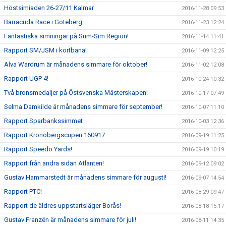
Höstsimiaden 26-27/11 Kalmar
2016-11-28 09:53
Barracuda Race i Göteberg
2016-11-23 12:24
Fantastiska simningar på Sum-Sim Region!
2016-11-14 11:41
Rapport SM/JSM i kortbana!
2016-11-09 12:25
Alva Wardrum är månadens simmare för oktober!
2016-11-02 12:08
Rapport UGP 4!
2016-10-24 10:32
Två bronsmedaljer på Östsvenska Mästerskapen!
2016-10-17 07:49
Selma Damkilde är månadens simmare för september!
2016-10-07 11:10
Rapport Sparbankssimmet
2016-10-03 12:36
Rapport Kronobergscupen 160917
2016-09-19 11:25
Rapport Speedo Yards!
2016-09-19 10:19
Rapport från andra sidan Atlanten!
2016-09-12 09:02
Gustav Hammarstedt är månadens simmare för augusti!
2016-09-07 14:54
Rapport PTC!
2016-08-29 09:47
Rapport de äldres uppstartsläger Borås!
2016-08-18 15:17
Gustav Franzén är månadens simmare för juli!
2016-08-11 14:35