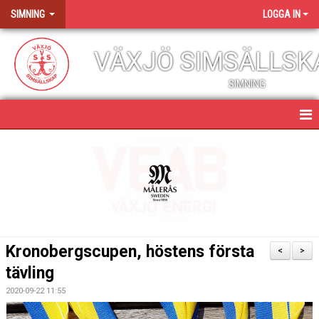
SIMNING
LOGGA IN
VÄXJÖ SIMSÄLLSK
SIMNING
SIMNING
NYHETER
SIMGRUPPER & KURSER
NIU SIMNING
Kronobergscupen, höstens första
<
>
TÄVLINGS- & LÄGERVERKSAMHET
tävling
2020-09-22 11:55
ANTIDOPING