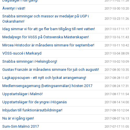
Dagsläger i full gång!
2017-11-02 11:26
Äventyr i väst!
2017-10-30 10:20
Snabba simningar och massor av medaljer på UGP i
2017-10-23 11:26
Oskarshamn!
Idag simmar vi för att ge fler barn tillgång till rent vatten!
2017-10-17 11:17
Medaljregn för VöSS på Östsvenska Mästerskapen!
2017-10-16 11:43
Mircea Hristodor är månadens simmare för september!
2017-10-11 10:42
VÖSS-succé i Markaryd
2017-10-04 08:09
Snabba simningar i Helsingborg!
2017-10-02 10:09
Gustav Franzén är månadens simmare för juli och augusti!
2017-08-30 10:35
Lagkappscupen - ett nytt och lyckat arrangemang!
2017-08-28 11:07
Medlemsengagemang (betingsanmälan) hösten 2017
2017-08-24 17:31
Uppstartsläger i Malmö!
2017-08-17 11:54
Uppstartsläger för de yngre i Höganäs
2017-08-14 14:00
Inbjudan till funktionärsutbildningar!
2017-08-10 12:04
Nu är vi igång igen!
2017-08-07 16:13
Sum-Sim Malmö 2017
2017-07-17 11:05