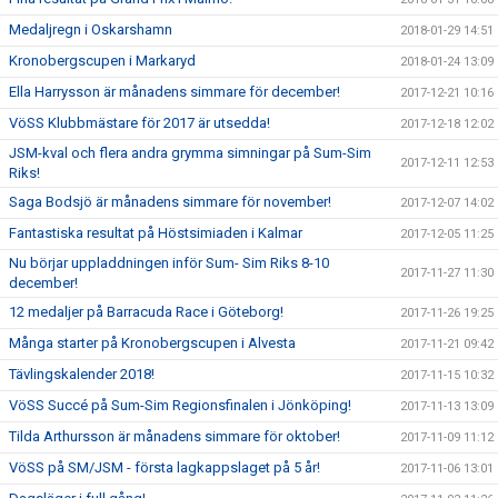
Medaljregn i Oskarshamn
2018-01-29 14:51
Kronobergscupen i Markaryd
2018-01-24 13:09
Ella Harrysson är månadens simmare för december!
2017-12-21 10:16
VöSS Klubbmästare för 2017 är utsedda!
2017-12-18 12:02
JSM-kval och flera andra grymma simningar på Sum-Sim
2017-12-11 12:53
Riks!
Saga Bodsjö är månadens simmare för november!
2017-12-07 14:02
Fantastiska resultat på Höstsimiaden i Kalmar
2017-12-05 11:25
Nu börjar uppladdningen inför Sum- Sim Riks 8-10
2017-11-27 11:30
december!
12 medaljer på Barracuda Race i Göteborg!
2017-11-26 19:25
Många starter på Kronobergscupen i Alvesta
2017-11-21 09:42
Tävlingskalender 2018!
2017-11-15 10:32
VöSS Succé på Sum-Sim Regionsfinalen i Jönköping!
2017-11-13 13:09
Tilda Arthursson är månadens simmare för oktober!
2017-11-09 11:12
VöSS på SM/JSM - första lagkappslaget på 5 år!
2017-11-06 13:01