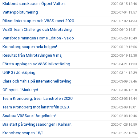
Klubbmästerskapen i Öppet Vatten!
2020-08-15 12:46
Vattenpoloturnering
2020-07-04 11:57
Riksmästerskapen och VöSS-racet 2020
2020-07-02 14:33
VöSS Team Challenge och Mikrotävling
2020-06-10 14:51
Vansbrosimningen Home Edition - Växjö
2020-05-29 10:49
Kronobergscupen hela helgen!
2020-05-19 15:56
Resultat från Mikrotävlingen 9 maj
2020-05-19 12:38
Första upplagan av VöSS Mikrotävling
2020-04-21 11:33
UGP 3 i Jönköping
2020-03-14 12:39
Clara och Yahia på internationell tävling
2020-03-09 09:46
OF-sprint i Markaryd
2020-03-04 13:18
Team Kronoberg, trea i Länstrofén 2020!
2020-03-03 14:44
Team Kronoberg mot länstrofén 2020!
2020-02-09 18:01
Snabba VöSSare i Ängelholm!
2020-02-03 10:46
Bra start på tävlingssäsongen i Kalmar!
2020-01-28 16:59
Kronobergscupen 18/1
2020-01-27 16:26