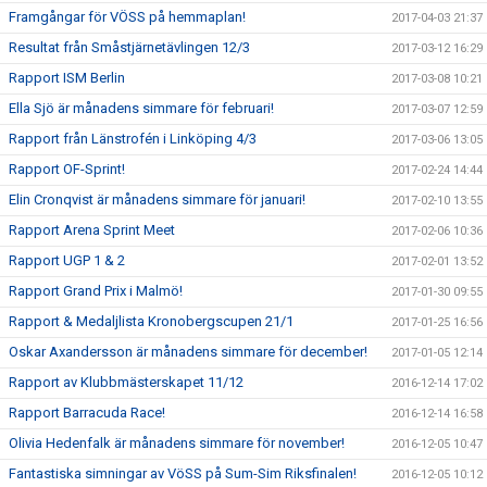
Framgångar för VÖSS på hemmaplan!
2017-04-03 21:37
Resultat från Småstjärnetävlingen 12/3
2017-03-12 16:29
Rapport ISM Berlin
2017-03-08 10:21
Ella Sjö är månadens simmare för februari!
2017-03-07 12:59
Rapport från Länstrofén i Linköping 4/3
2017-03-06 13:05
Rapport OF-Sprint!
2017-02-24 14:44
Elin Cronqvist är månadens simmare för januari!
2017-02-10 13:55
Rapport Arena Sprint Meet
2017-02-06 10:36
Rapport UGP 1 & 2
2017-02-01 13:52
Rapport Grand Prix i Malmö!
2017-01-30 09:55
Rapport & Medaljlista Kronobergscupen 21/1
2017-01-25 16:56
Oskar Axandersson är månadens simmare för december!
2017-01-05 12:14
Rapport av Klubbmästerskapet 11/12
2016-12-14 17:02
Rapport Barracuda Race!
2016-12-14 16:58
Olivia Hedenfalk är månadens simmare för november!
2016-12-05 10:47
Fantastiska simningar av VöSS på Sum-Sim Riksfinalen!
2016-12-05 10:12