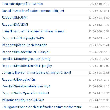
Fina simningar på LH-Games!
2017-07-10 14:19
Danial Rezaei är månadens simmare för juni!
2017-07-05 15:11
Rapport SM/JSM!
2017-07-03 13:50
Rapport DM/JDM!
2017-06-12 11:32
Liam Nilsson är månadens simmare för maj!
2017-06-08 10:32
Rapport UGP3 i Ljungby 3-4/6
2017-06-05 14:44
Rapport Speedo Open Mölndal!
2017-06-05 08:41
Rapport Simiadenfinaler i Nässjö!
2017-05-29 15:13
Resultat Kronobergscupen 20 maj
2017-05-21 12:54
Rapport Simiaden Distrikt i Ljungby
2017-05-08 12:02
Johanna Brorson är månadens simmare för april!
2017-05-08 09:51
Rapport Ullbergstrofén!
2017-05-03 10:12
Resultat Småstjärnetävlingen 30/4
2017-04-30 16:16
Rapport Swim Open i Stockholm!
2017-04-12 11:30
Välkomna till tjej- och killkväll!
2017-04-07 09:35
Liv Elgaard Fonnesbech är månadens simmare för mars!
2017-04-07 09:16