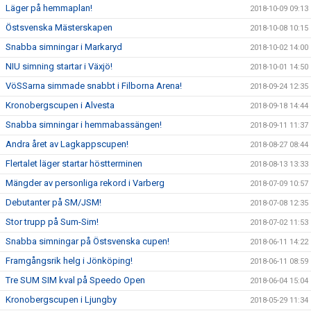
Läger på hemmaplan!
2018-10-09 09:13
Östsvenska Mästerskapen
2018-10-08 10:15
Snabba simningar i Markaryd
2018-10-02 14:00
NIU simning startar i Växjö!
2018-10-01 14:50
VöSSarna simmade snabbt i Filborna Arena!
2018-09-24 12:35
Kronobergscupen i Alvesta
2018-09-18 14:44
Snabba simningar i hemmabassängen!
2018-09-11 11:37
Andra året av Lagkappscupen!
2018-08-27 08:44
Flertalet läger startar höstterminen
2018-08-13 13:33
Mängder av personliga rekord i Varberg
2018-07-09 10:57
Debutanter på SM/JSM!
2018-07-08 12:35
Stor trupp på Sum-Sim!
2018-07-02 11:53
Snabba simningar på Östsvenska cupen!
2018-06-11 14:22
Framgångsrik helg i Jönköping!
2018-06-11 08:59
Tre SUM SIM kval på Speedo Open
2018-06-04 15:04
Kronobergscupen i Ljungby
2018-05-29 11:34