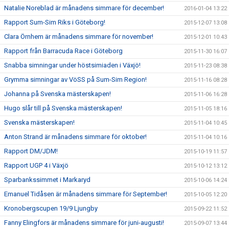
Natalie Noreblad är månadens simmare för december!
2016-01-04 13:22
Rapport Sum-Sim Riks i Göteborg!
2015-12-07 13:08
Clara Örnhem är månadens simmare för november!
2015-12-01 10:43
Rapport från Barracuda Race i Göteborg
2015-11-30 16:07
Snabba simningar under höstsimiaden i Växjö!
2015-11-23 08:38
Grymma simningar av VöSS på Sum-Sim Region!
2015-11-16 08:28
Johanna på Svenska mästerskapen!
2015-11-06 16:28
Hugo slår till på Svenska mästerskapen!
2015-11-05 18:16
Svenska mästerskapen!
2015-11-04 10:45
Anton Strand är månadens simmare för oktober!
2015-11-04 10:16
Rapport DM/JDM!
2015-10-19 11:57
Rapport UGP 4 i Växjö
2015-10-12 13:12
Sparbankssimmet i Markaryd
2015-10-06 14:24
Emanuel Tidåsen är månadens simmare för September!
2015-10-05 12:20
Kronobergscupen 19/9 Ljungby
2015-09-22 11:52
Fanny Elingfors är månadens simmare för juni-augusti!
2015-09-07 13:44