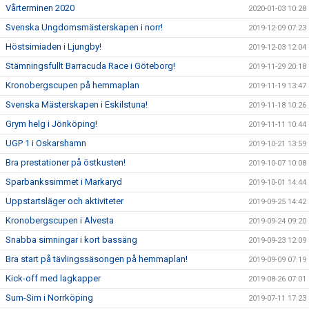
Vårterminen 2020
2020-01-03 10:28
Svenska Ungdomsmästerskapen i norr!
2019-12-09 07:23
Höstsimiaden i Ljungby!
2019-12-03 12:04
Stämningsfullt Barracuda Race i Göteborg!
2019-11-29 20:18
Kronobergscupen på hemmaplan
2019-11-19 13:47
Svenska Mästerskapen i Eskilstuna!
2019-11-18 10:26
Grym helg i Jönköping!
2019-11-11 10:44
UGP 1 i Oskarshamn
2019-10-21 13:59
Bra prestationer på östkusten!
2019-10-07 10:08
Sparbankssimmet i Markaryd
2019-10-01 14:44
Uppstartsläger och aktiviteter
2019-09-25 14:42
Kronobergscupen i Alvesta
2019-09-24 09:20
Snabba simningar i kort bassäng
2019-09-23 12:09
Bra start på tävlingssäsongen på hemmaplan!
2019-09-09 07:19
Kick-off med lagkapper
2019-08-26 07:01
Sum-Sim i Norrköping
2019-07-11 17:23