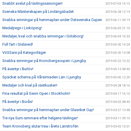
Snabbt avslut på tävlingssäsongen!
2019-07-03 14:15
Svenska Mästerskapen på Lindängsbadet
2019-06-28 12:19
Snabba simningar på hemmaplan under Östsvenska Cupen
2019-06-11 09:19
Medaljregn i Linköping!
2019-06-09 21:10
Medaljer, kval och snabba simningar i Göteborg!
2019-06-04 10:33
Full fart i Gislaved!
2019-05-30 14:24
VöSSare på Kategoriläger
2019-05-30 14:08
Snabba simningar på Kronobergscupen i Ljungby
2019-05-22 10:22
På äventyr i Burlöv!
2019-05-13 08:40
Späckat schema på Vårsimiaden Län i Ljungby
2019-05-06 12:20
Medaljer och kval på västkusten!
2019-04-28 18:16
Fina resultat på Swim Open i Stockholm!
2019-04-17 16:10
På äventyr i Borås!
2019-04-02 08:40
Snabba simningar på hemmaplan under Glasriket Cup!
2019-03-27 13:48
Tre nya Sum-simmare efter helgens tävlingar!
2019-03-11 09:10
Team Kronoberg slutar trea i årets Länstrofén
2019-03-05 10:01