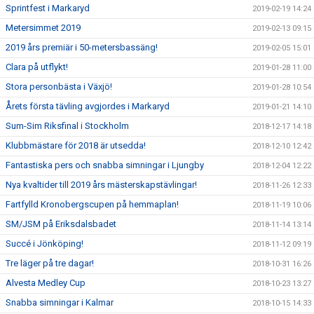
Sprintfest i Markaryd
2019-02-19 14:24
Metersimmet 2019
2019-02-13 09:15
2019 års premiär i 50-metersbassäng!
2019-02-05 15:01
Clara på utflykt!
2019-01-28 11:00
Stora personbästa i Växjö!
2019-01-28 10:54
Årets första tävling avgjordes i Markaryd
2019-01-21 14:10
Sum-Sim Riksfinal i Stockholm
2018-12-17 14:18
Klubbmästare för 2018 är utsedda!
2018-12-10 12:42
Fantastiska pers och snabba simningar i Ljungby
2018-12-04 12:22
Nya kvaltider till 2019 års mästerskapstävlingar!
2018-11-26 12:33
Fartfylld Kronobergscupen på hemmaplan!
2018-11-19 10:06
SM/JSM på Eriksdalsbadet
2018-11-14 13:14
Succé i Jönköping!
2018-11-12 09:19
Tre läger på tre dagar!
2018-10-31 16:26
Alvesta Medley Cup
2018-10-23 13:27
Snabba simningar i Kalmar
2018-10-15 14:33