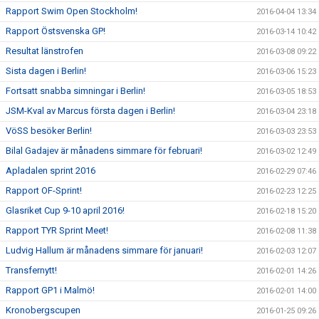
Rapport Swim Open Stockholm!
2016-04-04 13:34
Rapport Östsvenska GP!
2016-03-14 10:42
Resultat länstrofen
2016-03-08 09:22
Sista dagen i Berlin!
2016-03-06 15:23
Fortsatt snabba simningar i Berlin!
2016-03-05 18:53
JSM-Kval av Marcus första dagen i Berlin!
2016-03-04 23:18
VöSS besöker Berlin!
2016-03-03 23:53
Bilal Gadajev är månadens simmare för februari!
2016-03-02 12:49
Apladalen sprint 2016
2016-02-29 07:46
Rapport OF-Sprint!
2016-02-23 12:25
Glasriket Cup 9-10 april 2016!
2016-02-18 15:20
Rapport TYR Sprint Meet!
2016-02-08 11:38
Ludvig Hallum är månadens simmare för januari!
2016-02-03 12:07
Transfernytt!
2016-02-01 14:26
Rapport GP1 i Malmö!
2016-02-01 14:00
Kronobergscupen
2016-01-25 09:26