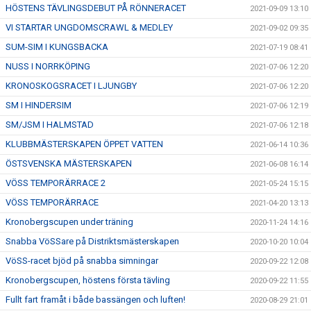
HÖSTENS TÄVLINGSDEBUT PÅ RÖNNERACET
2021-09-09 13:10
VI STARTAR UNGDOMSCRAWL & MEDLEY
2021-09-02 09:35
SUM-SIM I KUNGSBACKA
2021-07-19 08:41
NUSS I NORRKÖPING
2021-07-06 12:20
KRONOSKOGSRACET I LJUNGBY
2021-07-06 12:20
SM I HINDERSIM
2021-07-06 12:19
SM/JSM I HALMSTAD
2021-07-06 12:18
KLUBBMÄSTERSKAPEN ÖPPET VATTEN
2021-06-14 10:36
ÖSTSVENSKA MÄSTERSKAPEN
2021-06-08 16:14
VÖSS TEMPORÄRRACE 2
2021-05-24 15:15
VÖSS TEMPORÄRRACE
2021-04-20 13:13
Kronobergscupen under träning
2020-11-24 14:16
Snabba VöSSare på Distriktsmästerskapen
2020-10-20 10:04
VöSS-racet bjöd på snabba simningar
2020-09-22 12:08
Kronobergscupen, höstens första tävling
2020-09-22 11:55
Fullt fart framåt i både bassängen och luften!
2020-08-29 21:01