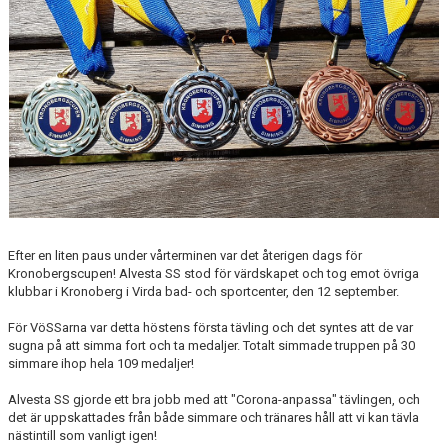
AVGIFTER
JOBBA HOS OSS
KONTAKT
Efter en liten paus under vårterminen var det återigen dags för
Kronobergscupen! Alvesta SS stod för värdskapet och tog emot övriga
klubbar i Kronoberg i Virda bad- och sportcenter, den 12 september.
För VöSSarna var detta höstens första tävling och det syntes att de var
sugna på att simma fort och ta medaljer. Totalt simmade truppen på 30
simmare ihop hela 109 medaljer!
Alvesta SS gjorde ett bra jobb med att "Corona-anpassa" tävlingen, och
det är uppskattades från både simmare och tränares håll att vi kan tävla
nästintill som vanligt igen!