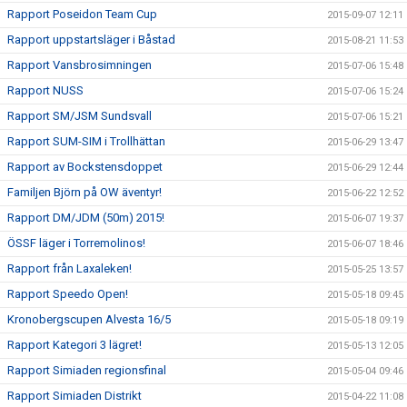
Rapport Poseidon Team Cup
2015-09-07 12:11
Rapport uppstartsläger i Båstad
2015-08-21 11:53
Rapport Vansbrosimningen
2015-07-06 15:48
Rapport NUSS
2015-07-06 15:24
Rapport SM/JSM Sundsvall
2015-07-06 15:21
Rapport SUM-SIM i Trollhättan
2015-06-29 13:47
Rapport av Bockstensdoppet
2015-06-29 12:44
Familjen Björn på OW äventyr!
2015-06-22 12:52
Rapport DM/JDM (50m) 2015!
2015-06-07 19:37
ÖSSF läger i Torremolinos!
2015-06-07 18:46
Rapport från Laxaleken!
2015-05-25 13:57
Rapport Speedo Open!
2015-05-18 09:45
Kronobergscupen Alvesta 16/5
2015-05-18 09:19
Rapport Kategori 3 lägret!
2015-05-13 12:05
Rapport Simiaden regionsfinal
2015-05-04 09:46
Rapport Simiaden Distrikt
2015-04-22 11:08