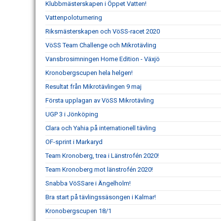
Klubbmästerskapen i Öppet Vatten!
Vattenpoloturnering
Riksmästerskapen och VöSS-racet 2020
VöSS Team Challenge och Mikrotävling
Vansbrosimningen Home Edition - Växjö
Kronobergscupen hela helgen!
Resultat från Mikrotävlingen 9 maj
Första upplagan av VöSS Mikrotävling
UGP 3 i Jönköping
Clara och Yahia på internationell tävling
OF-sprint i Markaryd
Team Kronoberg, trea i Länstrofén 2020!
Team Kronoberg mot länstrofén 2020!
Snabba VöSSare i Ängelholm!
Bra start på tävlingssäsongen i Kalmar!
Kronobergscupen 18/1