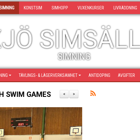
SIMNING
KONSTSIM
SIMHOPP
VUXENKURSER
LIVRÄDDNING
JÖ SIMSÄL
SIMNING
NING
TÄVLINGS- & LÄGERVERKSAMHET
ANTIDOPING
AVGIFTER
SH SWIM GAMES
<
>