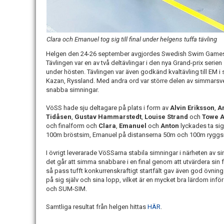
Clara och Emanuel tog sig till final under helgens tuffa tävling
Helgen den 24-26 september avgjordes Swedish Swim Games 
Tävlingen var en av två deltävlingar i den nya Grand-prix se
under hösten. Tävlingen var även godkänd kvaltävling till EM 
Kazan, Ryssland. Med andra ord var större delen av simmarsver
snabba simningar.
VöSS hade sju deltagare på plats i form av
Alvin Eriksson
,
A
Tidåsen
,
Gustav Hammarstedt
,
Louise Strand
och
Towe 
och finalform och
Clara
,
Emanuel
och
Anton
lyckades ta sig 
100m bröstsim, Emanuel på distanserna 50m och 100m ryggsi
I övrigt leverarade VöSSarna stabila simningar i närheten av si
det går att simma snabbare i en final genom att utvärdera sin 
så pass tufft konkurrenskraftigt startfält gav även god övning
på sig själv och sina lopp, vilket är en mycket bra lärdom
och SUM-SIM.
Samtliga resultat från helgen hittas
HÄR
.