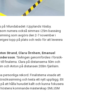
på Vilundabadet i Upplands Väsby.
rien som numera också simmas i 25m-bassäng
i simning som avgörs den 2-7 november i
iges topp på plats och redo för att leverera
nton Strand
,
Clara Örnhem
,
Emanuel
Andersson
. Tävlingen genomfördes i försök-
till finalerna. Clara på distanserna 50m och
m och Anton på distansen 200m fjärilsim.
na personliga rekord. Finalisterna visade att
försökssimning och testa ett nytt upplägg. Ett
 på att hålla huvudet kallt och kunna fokusera
 inför höstens kommande mästerskap SM/JSM