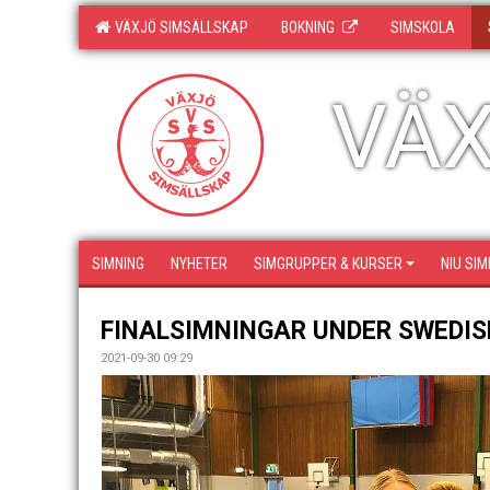
VÄXJÖ SIMSÄLLSKAP
BOKNING
SIMSKOLA
VÄX
SIMNING
NYHETER
SIMGRUPPER & KURSER
NIU SIM
FINALSIMNINGAR UNDER SWEDI
2021-09-30 09:29