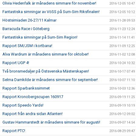
Olivia Hedenfalk är månadens simmare för november!
2016-12-05 10:47
Fantastiska simningar av VöSS på Sum-Sim Riksfinalen!
2016-12-05 10:12
Höstsimiaden 26-27/11 Kalmar
2016-11-28 09:53
Barracuda Race i Göteberg
2016-11-23 12:24
Fantastiska simningar på Sum-Sim Region!
2016-11-14 11:41
Rapport SM/JSM i kortbana!
2016-11-09 12:25
Alva Wardrum är månadens simmare för oktober!
2016-11-02 12:08
Rapport UGP 4!
2016-10-24 10:32
Två bronsmedaljer på Östsvenska Mästerskapen!
2016-10-17 07:49
Selma Damkilde är månadens simmare för september!
2016-10-07 11:10
Rapport Sparbankssimmet
2016-10-03 12:36
Rapport Kronobergscupen 160917
2016-09-19 11:25
Rapport Speedo Yards!
2016-09-19 10:19
Rapport från andra sidan Atlanten!
2016-09-12 09:02
Gustav Hammarstedt är månadens simmare för augusti!
2016-09-07 14:54
Rapport PTC!
2016-08-29 09:47