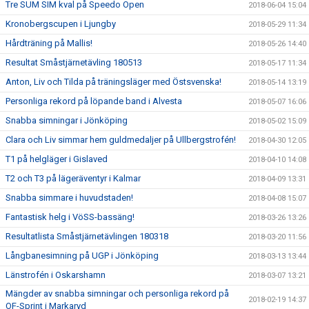
Tre SUM SIM kval på Speedo Open
2018-06-04 15:04
Kronobergscupen i Ljungby
2018-05-29 11:34
Hårdträning på Mallis!
2018-05-26 14:40
Resultat Småstjärnetävling 180513
2018-05-17 11:34
Anton, Liv och Tilda på träningsläger med Östsvenska!
2018-05-14 13:19
Personliga rekord på löpande band i Alvesta
2018-05-07 16:06
Snabba simningar i Jönköping
2018-05-02 15:09
Clara och Liv simmar hem guldmedaljer på Ullbergstrofén!
2018-04-30 12:05
T1 på helgläger i Gislaved
2018-04-10 14:08
T2 och T3 på lägeräventyr i Kalmar
2018-04-09 13:31
Snabba simmare i huvudstaden!
2018-04-08 15:07
Fantastisk helg i VöSS-bassäng!
2018-03-26 13:26
Resultatlista Småstjärnetävlingen 180318
2018-03-20 11:56
Långbanesimning på UGP i Jönköping
2018-03-13 13:44
Länstrofén i Oskarshamn
2018-03-07 13:21
Mängder av snabba simningar och personliga rekord på
2018-02-19 14:37
OF-Sprint i Markaryd