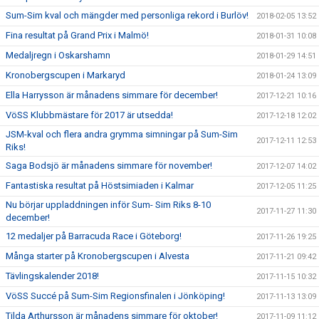
Sum-Sim kval och mängder med personliga rekord i Burlöv!
2018-02-05 13:52
Fina resultat på Grand Prix i Malmö!
2018-01-31 10:08
Medaljregn i Oskarshamn
2018-01-29 14:51
Kronobergscupen i Markaryd
2018-01-24 13:09
Ella Harrysson är månadens simmare för december!
2017-12-21 10:16
VöSS Klubbmästare för 2017 är utsedda!
2017-12-18 12:02
JSM-kval och flera andra grymma simningar på Sum-Sim
2017-12-11 12:53
Riks!
Saga Bodsjö är månadens simmare för november!
2017-12-07 14:02
Fantastiska resultat på Höstsimiaden i Kalmar
2017-12-05 11:25
Nu börjar uppladdningen inför Sum- Sim Riks 8-10
2017-11-27 11:30
december!
12 medaljer på Barracuda Race i Göteborg!
2017-11-26 19:25
Många starter på Kronobergscupen i Alvesta
2017-11-21 09:42
Tävlingskalender 2018!
2017-11-15 10:32
VöSS Succé på Sum-Sim Regionsfinalen i Jönköping!
2017-11-13 13:09
Tilda Arthursson är månadens simmare för oktober!
2017-11-09 11:12