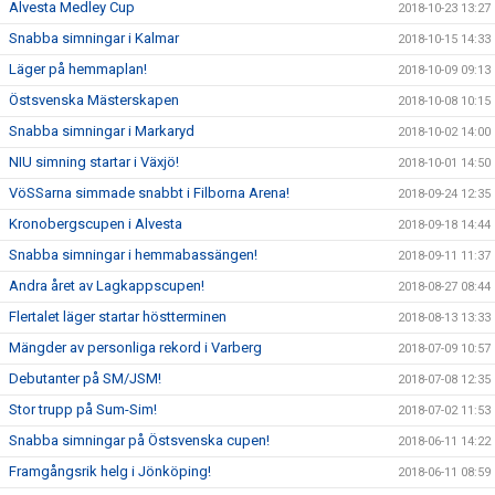
Alvesta Medley Cup
2018-10-23 13:27
Snabba simningar i Kalmar
2018-10-15 14:33
Läger på hemmaplan!
2018-10-09 09:13
Östsvenska Mästerskapen
2018-10-08 10:15
Snabba simningar i Markaryd
2018-10-02 14:00
NIU simning startar i Växjö!
2018-10-01 14:50
VöSSarna simmade snabbt i Filborna Arena!
2018-09-24 12:35
Kronobergscupen i Alvesta
2018-09-18 14:44
Snabba simningar i hemmabassängen!
2018-09-11 11:37
Andra året av Lagkappscupen!
2018-08-27 08:44
Flertalet läger startar höstterminen
2018-08-13 13:33
Mängder av personliga rekord i Varberg
2018-07-09 10:57
Debutanter på SM/JSM!
2018-07-08 12:35
Stor trupp på Sum-Sim!
2018-07-02 11:53
Snabba simningar på Östsvenska cupen!
2018-06-11 14:22
Framgångsrik helg i Jönköping!
2018-06-11 08:59