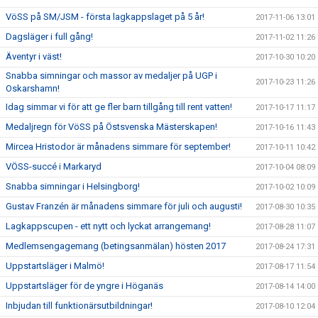
VöSS på SM/JSM - första lagkappslaget på 5 år!
2017-11-06 13:01
Dagsläger i full gång!
2017-11-02 11:26
Äventyr i väst!
2017-10-30 10:20
Snabba simningar och massor av medaljer på UGP i
2017-10-23 11:26
Oskarshamn!
Idag simmar vi för att ge fler barn tillgång till rent vatten!
2017-10-17 11:17
Medaljregn för VöSS på Östsvenska Mästerskapen!
2017-10-16 11:43
Mircea Hristodor är månadens simmare för september!
2017-10-11 10:42
VÖSS-succé i Markaryd
2017-10-04 08:09
Snabba simningar i Helsingborg!
2017-10-02 10:09
Gustav Franzén är månadens simmare för juli och augusti!
2017-08-30 10:35
Lagkappscupen - ett nytt och lyckat arrangemang!
2017-08-28 11:07
Medlemsengagemang (betingsanmälan) hösten 2017
2017-08-24 17:31
Uppstartsläger i Malmö!
2017-08-17 11:54
Uppstartsläger för de yngre i Höganäs
2017-08-14 14:00
Inbjudan till funktionärsutbildningar!
2017-08-10 12:04