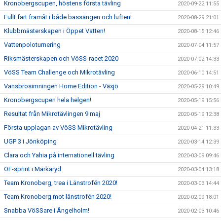
Kronobergscupen, höstens första tävling
2020-09-22 11:55
Fullt fart framåt i både bassängen och luften!
2020-08-29 21:01
Klubbmästerskapen i Öppet Vatten!
2020-08-15 12:46
Vattenpoloturnering
2020-07-04 11:57
Riksmästerskapen och VöSS-racet 2020
2020-07-02 14:33
VöSS Team Challenge och Mikrotävling
2020-06-10 14:51
Vansbrosimningen Home Edition - Växjö
2020-05-29 10:49
Kronobergscupen hela helgen!
2020-05-19 15:56
Resultat från Mikrotävlingen 9 maj
2020-05-19 12:38
Första upplagan av VöSS Mikrotävling
2020-04-21 11:33
UGP 3 i Jönköping
2020-03-14 12:39
Clara och Yahia på internationell tävling
2020-03-09 09:46
OF-sprint i Markaryd
2020-03-04 13:18
Team Kronoberg, trea i Länstrofén 2020!
2020-03-03 14:44
Team Kronoberg mot länstrofén 2020!
2020-02-09 18:01
Snabba VöSSare i Ängelholm!
2020-02-03 10:46