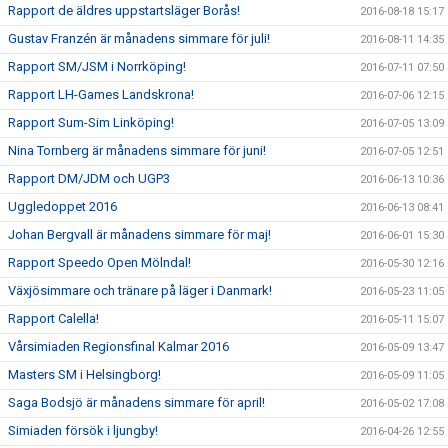
Rapport de äldres uppstartsläger Borås!
2016-08-18 15:17
Gustav Franzén är månadens simmare för juli!
2016-08-11 14:35
Rapport SM/JSM i Norrköping!
2016-07-11 07:50
Rapport LH-Games Landskrona!
2016-07-06 12:15
Rapport Sum-Sim Linköping!
2016-07-05 13:09
Nina Tornberg är månadens simmare för juni!
2016-07-05 12:51
Rapport DM/JDM och UGP3
2016-06-13 10:36
Uggledoppet 2016
2016-06-13 08:41
Johan Bergvall är månadens simmare för maj!
2016-06-01 15:30
Rapport Speedo Open Mölndal!
2016-05-30 12:16
Växjösimmare och tränare på läger i Danmark!
2016-05-23 11:05
Rapport Calella!
2016-05-11 15:07
Vårsimiaden Regionsfinal Kalmar 2016
2016-05-09 13:47
Masters SM i Helsingborg!
2016-05-09 11:05
Saga Bodsjö är månadens simmare för april!
2016-05-02 17:08
Simiaden försök i ljungby!
2016-04-26 12:55