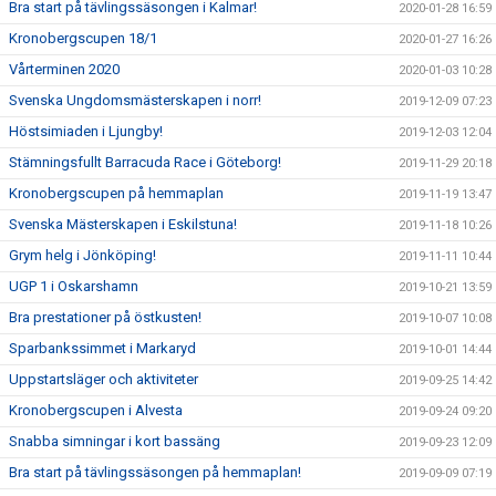
Bra start på tävlingssäsongen i Kalmar!
2020-01-28 16:59
Kronobergscupen 18/1
2020-01-27 16:26
Vårterminen 2020
2020-01-03 10:28
Svenska Ungdomsmästerskapen i norr!
2019-12-09 07:23
Höstsimiaden i Ljungby!
2019-12-03 12:04
Stämningsfullt Barracuda Race i Göteborg!
2019-11-29 20:18
Kronobergscupen på hemmaplan
2019-11-19 13:47
Svenska Mästerskapen i Eskilstuna!
2019-11-18 10:26
Grym helg i Jönköping!
2019-11-11 10:44
UGP 1 i Oskarshamn
2019-10-21 13:59
Bra prestationer på östkusten!
2019-10-07 10:08
Sparbankssimmet i Markaryd
2019-10-01 14:44
Uppstartsläger och aktiviteter
2019-09-25 14:42
Kronobergscupen i Alvesta
2019-09-24 09:20
Snabba simningar i kort bassäng
2019-09-23 12:09
Bra start på tävlingssäsongen på hemmaplan!
2019-09-09 07:19