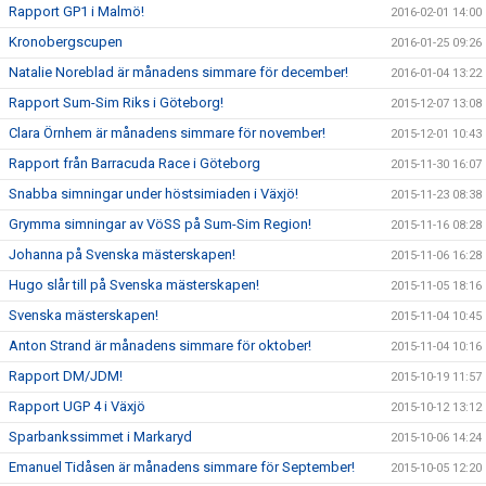
Rapport GP1 i Malmö!
2016-02-01 14:00
Kronobergscupen
2016-01-25 09:26
Natalie Noreblad är månadens simmare för december!
2016-01-04 13:22
Rapport Sum-Sim Riks i Göteborg!
2015-12-07 13:08
Clara Örnhem är månadens simmare för november!
2015-12-01 10:43
Rapport från Barracuda Race i Göteborg
2015-11-30 16:07
Snabba simningar under höstsimiaden i Växjö!
2015-11-23 08:38
Grymma simningar av VöSS på Sum-Sim Region!
2015-11-16 08:28
Johanna på Svenska mästerskapen!
2015-11-06 16:28
Hugo slår till på Svenska mästerskapen!
2015-11-05 18:16
Svenska mästerskapen!
2015-11-04 10:45
Anton Strand är månadens simmare för oktober!
2015-11-04 10:16
Rapport DM/JDM!
2015-10-19 11:57
Rapport UGP 4 i Växjö
2015-10-12 13:12
Sparbankssimmet i Markaryd
2015-10-06 14:24
Emanuel Tidåsen är månadens simmare för September!
2015-10-05 12:20