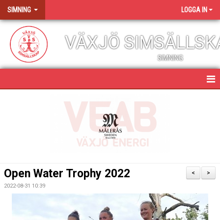
SIMNING
LOGGA IN
VÄXJÖ SIMSÄLLSK
SIMNING
SIMNING
NYHETER
SIMGRUPPER & KURSER
NIU SIMNING
Open Water Trophy 2022
<
>
TÄVLINGS- & LÄGERVERKSAMHET
2022-08-31 10:39
ANTIDOPING