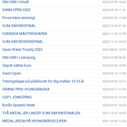
SM/JSM i Umeå
2023-07-03 10:06
SWIM OPEN 2023
2023-04-18 11:41
Prova träna simning!
2023-02-03 15:08
SUM-SIM RIKSFINAL
2022-12-18 21:50
SVENSKA MÄSTERSKAPEN
2022-11-29 12:39
SUM-SIM REGIONSFINAL
2022-11-15 10:42
Open Water Trophy 2022
2022-08-31 10:39
SM/JSM i Linköping
2022-07-08 08:40
Öppet vatten kurs
2022-05-20 10:00
Swim Open
2022-04-13 17:58
Träningsläger på påsklovet för dig mellan 13-25 år
2022-04-05 10:15
GRAND PRIX I KUNGSBACKA
2022-03-17 11:05
UGP I JÖNKÖPING
2022-03-14 13:18
Borås Speedo Meet
2022-03-01 10:25
TVÅ MEDALJER UNDER SUM-SIM RIKSFINALEN
2021-12-14 13:05
MEDALJREGN PÅ KRONOBERGSCUPEN
2021-10-09 12:35