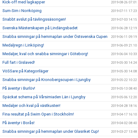
Kick-off med lagkapper
2019-08-26 07:01
Sum-Sim i Norrköping
2019-07-11 17:23
Snabbt avslut på tävlingssäsongen!
2019-07-03 14:15
Svenska Mästerskapen på Lindängsbadet
2019-06-28 12:19
Snabba simningar på hemmaplan under Östsvenska Cupen
2019-06-11 09:19
Medaljregn i Linköping!
2019-06-09 21:10
Medaljer, kval och snabba simningar i Göteborg!
2019-06-04 10:33
Full fart i Gislaved!
2019-05-30 14:24
VöSSare på Kategoriläger
2019-05-30 14:08
Snabba simningar på Kronobergscupen i Ljungby
2019-05-22 10:22
På äventyr i Burlöv!
2019-05-13 08:40
Späckat schema på Vårsimiaden Län i Ljungby
2019-05-06 12:20
Medaljer och kval på västkusten!
2019-04-28 18:16
Fina resultat på Swim Open i Stockholm!
2019-04-17 16:10
På äventyr i Borås!
2019-04-02 08:40
Snabba simningar på hemmaplan under Glasriket Cup!
2019-03-27 13:48