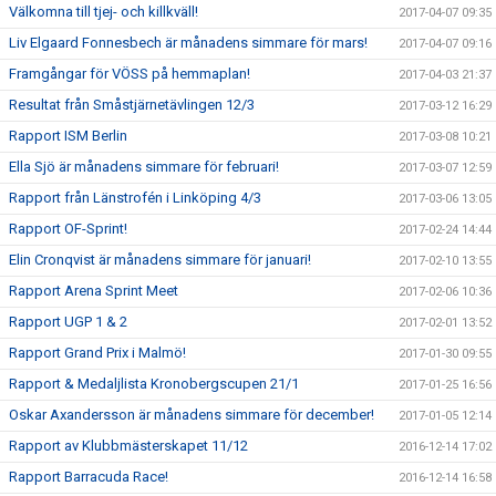
Välkomna till tjej- och killkväll!
2017-04-07 09:35
Liv Elgaard Fonnesbech är månadens simmare för mars!
2017-04-07 09:16
Framgångar för VÖSS på hemmaplan!
2017-04-03 21:37
Resultat från Småstjärnetävlingen 12/3
2017-03-12 16:29
Rapport ISM Berlin
2017-03-08 10:21
Ella Sjö är månadens simmare för februari!
2017-03-07 12:59
Rapport från Länstrofén i Linköping 4/3
2017-03-06 13:05
Rapport OF-Sprint!
2017-02-24 14:44
Elin Cronqvist är månadens simmare för januari!
2017-02-10 13:55
Rapport Arena Sprint Meet
2017-02-06 10:36
Rapport UGP 1 & 2
2017-02-01 13:52
Rapport Grand Prix i Malmö!
2017-01-30 09:55
Rapport & Medaljlista Kronobergscupen 21/1
2017-01-25 16:56
Oskar Axandersson är månadens simmare för december!
2017-01-05 12:14
Rapport av Klubbmästerskapet 11/12
2016-12-14 17:02
Rapport Barracuda Race!
2016-12-14 16:58