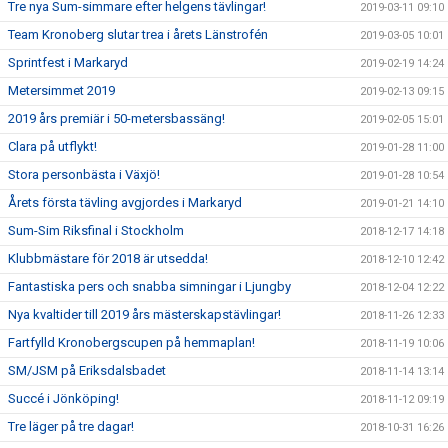
Tre nya Sum-simmare efter helgens tävlingar!
2019-03-11 09:10
Team Kronoberg slutar trea i årets Länstrofén
2019-03-05 10:01
Sprintfest i Markaryd
2019-02-19 14:24
Metersimmet 2019
2019-02-13 09:15
2019 års premiär i 50-metersbassäng!
2019-02-05 15:01
Clara på utflykt!
2019-01-28 11:00
Stora personbästa i Växjö!
2019-01-28 10:54
Årets första tävling avgjordes i Markaryd
2019-01-21 14:10
Sum-Sim Riksfinal i Stockholm
2018-12-17 14:18
Klubbmästare för 2018 är utsedda!
2018-12-10 12:42
Fantastiska pers och snabba simningar i Ljungby
2018-12-04 12:22
Nya kvaltider till 2019 års mästerskapstävlingar!
2018-11-26 12:33
Fartfylld Kronobergscupen på hemmaplan!
2018-11-19 10:06
SM/JSM på Eriksdalsbadet
2018-11-14 13:14
Succé i Jönköping!
2018-11-12 09:19
Tre läger på tre dagar!
2018-10-31 16:26