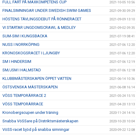
FULL FART PÅ MAXKOMPETENS CUP
2021-10-05 10:56
FINALSIMNINGAR UNDER SWEDISH SWIM GAMES
2021-09-30 09:29
HÖSTENS TÄVLINGSDEBUT PÅ RÖNNERACET
2021-09-09 13:10
VI STARTAR UNGDOMSCRAWL & MEDLEY
2021-09-02 09:35
SUM-SIM I KUNGSBACKA
2021-07-19 08:41
NUSS I NORRKÖPING
2021-07-06 12:20
KRONOSKOGSRACET I LJUNGBY
2021-07-06 12:20
SM I HINDERSIM
2021-07-06 12:19
SM/JSM I HALMSTAD
2021-07-06 12:18
KLUBBMÄSTERSKAPEN ÖPPET VATTEN
2021-06-14 10:36
ÖSTSVENSKA MÄSTERSKAPEN
2021-06-08 16:14
VÖSS TEMPORÄRRACE 2
2021-05-24 15:15
VÖSS TEMPORÄRRACE
2021-04-20 13:13
Kronobergscupen under träning
2020-11-24 14:16
Snabba VöSSare på Distriktsmästerskapen
2020-10-20 10:04
VöSS-racet bjöd på snabba simningar
2020-09-22 12:08