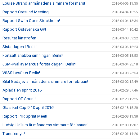
Louise Strand är månadens simmare för mars!
2016-04-06 11:35
Rapport Öresund Meeting!
2016-04-04 13:55
Rapport Swim Open Stockholm!
2016-04-04 13:34
Rapport Östsvenska GP!
2016-03-14 10:42
Resultat länstrofen
2016-03-08 09:22
Sista dagen i Berlin!
2016-03-06 15:23
Fortsatt snabba simningar i Berlin!
2016-03-05 18:53
JSM-Kval av Marcus första dagen i Berlin!
2016-03-04 23:18
VöSS besöker Berlin!
2016-03-03 23:53
Bilal Gadajev är månadens simmare för februari!
2016-03-02 12:49
Apladalen sprint 2016
2016-02-29 07:46
Rapport OF-Sprint!
2016-02-23 12:25
Glasriket Cup 9-10 april 2016!
2016-02-18 15:20
Rapport TYR Sprint Meet!
2016-02-08 11:38
Ludvig Hallum är månadens simmare för januari!
2016-02-03 12:07
Transfernytt!
2016-02-01 14:26