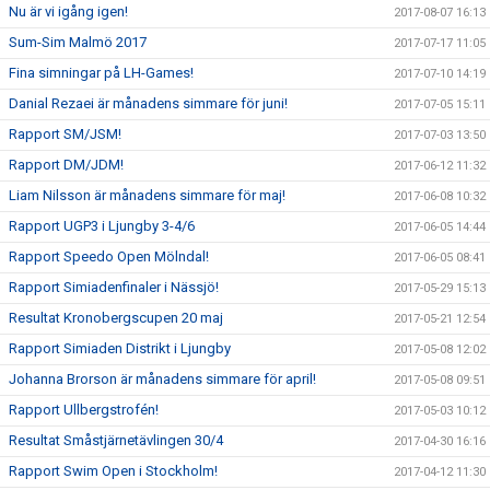
Nu är vi igång igen!
2017-08-07 16:13
Sum-Sim Malmö 2017
2017-07-17 11:05
Fina simningar på LH-Games!
2017-07-10 14:19
Danial Rezaei är månadens simmare för juni!
2017-07-05 15:11
Rapport SM/JSM!
2017-07-03 13:50
Rapport DM/JDM!
2017-06-12 11:32
Liam Nilsson är månadens simmare för maj!
2017-06-08 10:32
Rapport UGP3 i Ljungby 3-4/6
2017-06-05 14:44
Rapport Speedo Open Mölndal!
2017-06-05 08:41
Rapport Simiadenfinaler i Nässjö!
2017-05-29 15:13
Resultat Kronobergscupen 20 maj
2017-05-21 12:54
Rapport Simiaden Distrikt i Ljungby
2017-05-08 12:02
Johanna Brorson är månadens simmare för april!
2017-05-08 09:51
Rapport Ullbergstrofén!
2017-05-03 10:12
Resultat Småstjärnetävlingen 30/4
2017-04-30 16:16
Rapport Swim Open i Stockholm!
2017-04-12 11:30