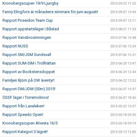
Kronobergscupen 19/9 Ljungby
2015-09-22 11:52
Fanny Elingfors är månadens simmare för juni-augusti!
2015-09-07 13:44
Rapport Poseidon Team Cup
2015-09-07 12:11
Rapport uppstartsläger i Båstad
2015-08-21 11:53
Rapport Vansbrosimningen
2015-07-06 15:48
Rapport NUSS
2015-07-06 15:24
Rapport SM/JSM Sundsvall
2015-07-06 15:21
Rapport SUM-SIM i Trollhättan
2015-06-29 13:47
Rapport av Bockstensdoppet
2015-06-29 12:44
Familjen Björn på OW äventyr!
2015-06-22 12:52
Rapport DM/JDM (50m) 2015!
2015-06-07 19:37
ÖSSF läger i Torremolinos!
2015-06-07 18:46
Rapport från Laxaleken!
2015-05-25 13:57
Rapport Speedo Open!
2015-05-18 09:45
Kronobergscupen Alvesta 16/5
2015-05-18 09:19
Rapport Kategori 3 lägret!
2015-05-13 12:05