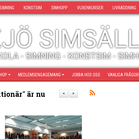
SIMNING
KONSTSIM
SIMHOPP
VUXENKURSER
LIVRÄDDNING
JÖ SIMSÄL
OLA - SIMNING - KONSTSIM - SIM
SHOP
MEDLEMSENGAGEMANG
JOBBA HOS OSS
VANLIGA FRÅGOR
tionär" är nu
<
>