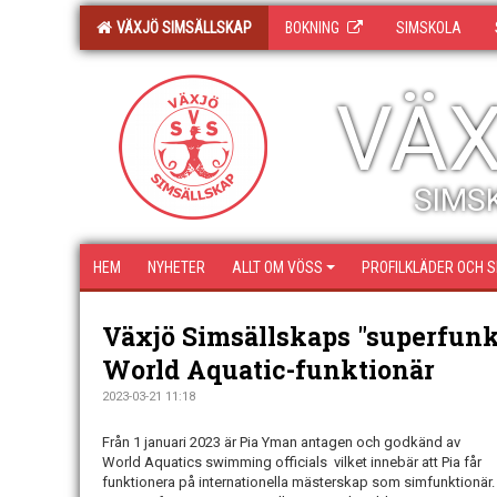
VÄXJÖ SIMSÄLLSKAP
BOKNING
SIMSKOLA
VÄX
SIMSK
HEM
NYHETER
ALLT OM VÖSS
PROFILKLÄDER OCH 
Växjö Simsällskaps "superfunk
World Aquatic-funktionär
2023-03-21 11:18
Från 1 januari 2023 är Pia Yman antagen och godkänd av
World Aquatics swimming officials vilket innebär att Pia får
funktionera på internationella mästerskap som simfunktionär.