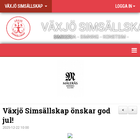
VÄXJÖ SIMSÄLLSKAP
LOGGA IN
VÄXJÖ SIMSÄLLSK
SIMSKOLA - SIMNING - KONSTSIM - SIMHOPP
HEM
NYHETER
ALLT OM VÖSS
PROFILKLÄDER OCH SHOP
Växjö Simsällskap önskar god
<
>
jul!
MEDLEMSENGAGEMANG
2025-12-22 10:00
JOBBA HOS OSS