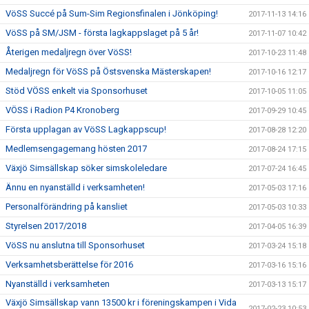
VöSS Succé på Sum-Sim Regionsfinalen i Jönköping!
2017-11-13 14:16
VöSS på SM/JSM - första lagkappslaget på 5 år!
2017-11-07 10:42
Återigen medaljregn över VöSS!
2017-10-23 11:48
Medaljregn för VöSS på Östsvenska Mästerskapen!
2017-10-16 12:17
Stöd VÖSS enkelt via Sponsorhuset
2017-10-05 11:05
VÖSS i Radion P4 Kronoberg
2017-09-29 10:45
Första upplagan av VöSS Lagkappscup!
2017-08-28 12:20
Medlemsengagemang hösten 2017
2017-08-24 17:15
Växjö Simsällskap söker simskoleledare
2017-07-24 16:45
Ännu en nyanställd i verksamheten!
2017-05-03 17:16
Personalförändring på kansliet
2017-05-03 10:33
Styrelsen 2017/2018
2017-04-05 16:39
VöSS nu anslutna till Sponsorhuset
2017-03-24 15:18
Verksamhetsberättelse för 2016
2017-03-16 15:16
Nyanställd i verksamheten
2017-03-13 15:17
Växjö Simsällskap vann 13500 kr i föreningskampen i Vida
2017-02-23 10:53