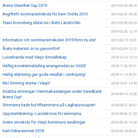
Arena Glasriket Cup 2019
2019-03-25 08:20
Avgiftsfri sommarsimskola för barn födda 2013
2019-03-07 09:30
Team Kronoberg slutar tre i årets Länstrofén
2019-03-05 09:25
2019-02-26 12:14
Information om sommarsimskolan 2019 finns nu ute!
2019-02-13 13:01
Årets metersim är nu genomfört!
2019-02-09 13:22
Luciafirande med Växjö Simsällskap
2018-12-10 12:12
Häftig konstsimstävling arrangerades av VöSS!
2018-11-26 09:51
Härlig stämning gav goda resultat i Jönköping!
2018-11-13 20:01
NIU Simning startar i Växjö!
2018-10-01 14:40
Snabba simningar i hemmabassängen under Swedbank
2018-09-13 15:35
Arena Cup!
Simmarna hade kul tillsammans på Lagkappscupen!
2018-08-27 09:07
Uppstartsträning i Landskrona för simmarna
2018-08-06 21:30
Gratis simskola för Växjö kommuns sexåringar
2018-06-26 15:20
Karl-Oskarsimmet 2018
2018-06-18 09:41