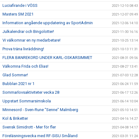
Luciafirande i VÖSS
2021-12-10 08:43
Masters SM 2021
2021-12-07 09:49
Information angående uppdatering av SportAdmin
2021-12-06 14:10
Julkalendrar och Bingolotter!
2021-11-30 16:16
Vi välkomnar en ny medarbetare!
2021-10-25 13:14
Prova träna livräddning!
2021-10-13 11:31
FLERA BANREKORD UNDER KARL-OSKARSIMMET
2021-08-31 09:56
Välkomna Frida och Elias!
2021-08-27 13:41
Glad Sommar!
2021-07-03 12:28
Bubblan 2021 nr 1
2021-06-24 11:59
Sommarlovsaktiviteter vecka 28
2021-06-17 12:26
Uppstart Sommarsimskola
2021-06-14 10:04
Minnesord - Sven-Rune "Senne" Malmberg
2021-05-10 14:51
Kol & Briketter
2021-04-16 14:27
Svensk Simidrott - Mer för fler
2021-04-08 14:17
Föreläsningsvecka med RF-SISU Småland
2021-03-31 11:24