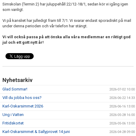
Simskolan (Termin 2) har juluppehåll 22/12-18/1, sedan kör vi igång igen
VANLIGA FRÅGOR
som vanligt.
Vi på kansliet har julledigt fram till 7/1. Vi svarar endast sporadiskt på mail
under denna perioden och vår telefon har stängt.
Vi vill också passa på att önska alla våra medlemmar en riktigt god
jul och ett gott nytt år!
Nyhetsarkiv
Glad Sommar!
2026-07-02 10:00
Vill du jobba hos oss?
2026-06-22 14:33
Karl-Oskarsimmet 2026
2026-06-16 13:00
Ung i Vatten
2026-05-28 16:00
Fritidskortet
2026-05-06 13:00
Karl-Oskarsimmet & Sallyprovet 14 juni
2026-04-28 09:00