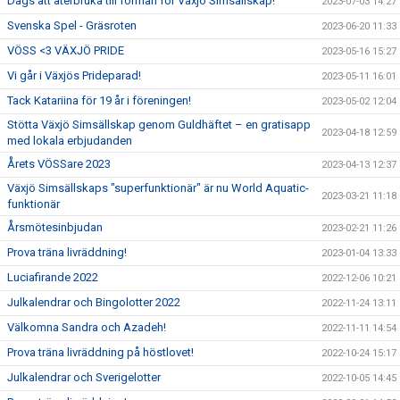
Dags att återbruka till förmån för Växjö Simsällskap!
2023-07-03 14:27
Svenska Spel - Gräsroten
2023-06-20 11:33
VÖSS <3 VÄXJÖ PRIDE
2023-05-16 15:27
Vi går i Växjös Prideparad!
2023-05-11 16:01
Tack Katariina för 19 år i föreningen!
2023-05-02 12:04
Stötta Växjö Simsällskap genom Guldhäftet – en gratisapp
2023-04-18 12:59
med lokala erbjudanden
Årets VÖSSare 2023
2023-04-13 12:37
Växjö Simsällskaps "superfunktionär" är nu World Aquatic-
2023-03-21 11:18
funktionär
Årsmötesinbjudan
2023-02-21 11:26
Prova träna livräddning!
2023-01-04 13:33
Luciafirande 2022
2022-12-06 10:21
Julkalendrar och Bingolotter 2022
2022-11-24 13:11
Välkomna Sandra och Azadeh!
2022-11-11 14:54
Prova träna livräddning på höstlovet!
2022-10-24 15:17
Julkalendrar och Sverigelotter
2022-10-05 14:45