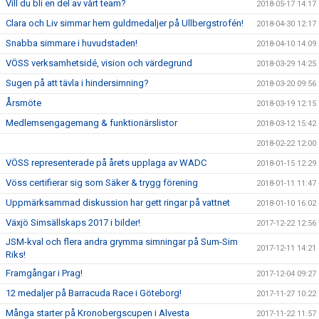
Vill du bli en del av vårt team?
2018-05-17 14:17
Clara och Liv simmar hem guldmedaljer på Ullbergstrofén!
2018-04-30 12:17
Snabba simmare i huvudstaden!
2018-04-10 14:09
VÖSS verksamhetsidé, vision och värdegrund
2018-03-29 14:25
Sugen på att tävla i hindersimning?
2018-03-20 09:56
Årsmöte
2018-03-19 12:15
Medlemsengagemang & funktionärslistor
2018-03-12 15:42
2018-02-22 12:00
VÖSS representerade på årets upplaga av WADC
2018-01-15 12:29
Vöss certifierar sig som Säker & trygg förening
2018-01-11 11:47
Uppmärksammad diskussion har gett ringar på vattnet
2018-01-10 16:02
Växjö Simsällskaps 2017 i bilder!
2017-12-22 12:56
JSM-kval och flera andra grymma simningar på Sum-Sim
2017-12-11 14:21
Riks!
Framgångar i Prag!
2017-12-04 09:27
12 medaljer på Barracuda Race i Göteborg!
2017-11-27 10:22
Många starter på Kronobergscupen i Alvesta
2017-11-22 11:57