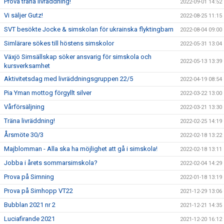
Prova träna livräddning!
2022-09-01 14:52
Vi säljer Gutz!
2022-08-25 11:15
SVT besökte Jocke & simskolan för ukrainska flyktingbarn
2022-08-04 09:00
Simlärare sökes till höstens simskolor
2022-05-31 13:04
Växjö Simsällskap söker ansvarig för simskola och
2022-05-13 13:39
kursverksamhet
Aktivitetsdag med livräddningsgruppen 22/5
2022-04-19 08:54
Pia Yman mottog förgyllt silver
2022-03-22 13:00
Vårförsäljning
2022-03-21 13:30
Träna livräddning!
2022-02-25 14:19
Årsmöte 30/3
2022-02-18 13:22
Majblomman - Alla ska ha möjlighet att gå i simskola!
2022-02-18 13:11
Jobba i årets sommarsimskola?
2022-02-04 14:29
Prova på Simning
2022-01-18 13:19
Prova på Simhopp VT22
2021-12-29 13:06
Bubblan 2021 nr 2
2021-12-21 14:35
Luciafirande 2021
2021-12-20 16:12