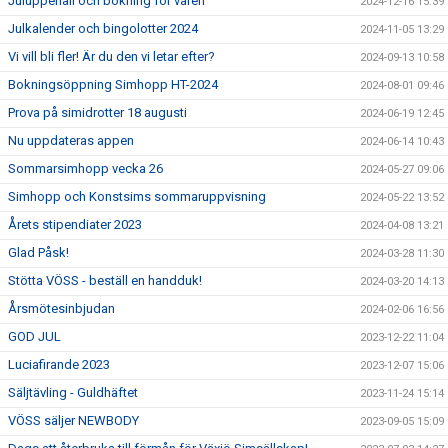
Juluppehåll och bokning för våren
2024-12-16 15:39
Julkalender och bingolotter 2024
2024-11-05 13:29
Vi vill bli fler! Är du den vi letar efter?
2024-09-13 10:58
Bokningsöppning Simhopp HT-2024
2024-08-01 09:46
Prova på simidrotter 18 augusti
2024-06-19 12:45
Nu uppdateras appen
2024-06-14 10:43
Sommarsimhopp vecka 26
2024-05-27 09:06
Simhopp och Konstsims sommaruppvisning
2024-05-22 13:52
Årets stipendiater 2023
2024-04-08 13:21
Glad Påsk!
2024-03-28 11:30
Stötta VÖSS - beställ en handduk!
2024-03-20 14:13
Årsmötesinbjudan
2024-02-06 16:56
GOD JUL
2023-12-22 11:04
Luciafirande 2023
2023-12-07 15:06
Säljtävling - Guldhäftet
2023-11-24 15:14
VÖSS säljer NEWBODY
2023-09-05 15:09