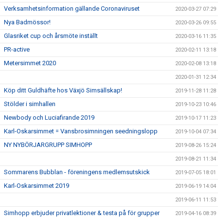
Verksamhetsinformation gällande Coronaviruset
2020-03-27 07:29
Nya Badmössor!
2020-03-26 09:55
Glasriket cup och årsmöte inställt
2020-03-16 11:35
PR-active
2020-02-11 13:18
Metersimmet 2020
2020-02-08 13:18
2020-01-31 12:34
Köp ditt Guldhäfte hos Växjö Simsällskap!
2019-11-28 11:28
Stölder i simhallen
2019-10-23 10:46
Newbody och Luciafirande 2019
2019-10-17 11:23
Karl-Oskarsimmet = Vansbrosimningen seedningslopp
2019-10-04 07:34
NY NYBÖRJARGRUPP SIMHOPP
2019-08-26 15:24
2019-08-21 11:34
Sommarens Bubblan - föreningens medlemsutskick
2019-07-05 18:01
Karl-Oskarsimmet 2019
2019-06-19 14:04
2019-06-11 11:53
Simhopp erbjuder privatlektioner & testa på för grupper
2019-04-16 08:39