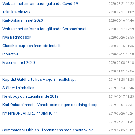
Verksamhetsinformation gällande Covid-19
2020-08-21 14:22
Teknikskola Mix
2020-07-21 11:02
Karl-Oskarsimmet 2020
2020-06-16 14:46
Verksamhetsinformation gällande Coronaviruset
2020-03-27 07:29
Nya Badmössor!
2020-03-26 09:55
Glasriket cup och årsmöte inställt
2020-03-16 11:35
PR-active
2020-02-11 13:18
Metersimmet 2020
2020-02-08 13:18
2020-01-31 12:34
Köp ditt Guldhäfte hos Växjö Simsällskap!
2019-11-28 11:28
Stölder i simhallen
2019-10-23 10:46
Newbody och Luciafirande 2019
2019-10-17 11:23
Karl-Oskarsimmet = Vansbrosimningen seedningslopp
2019-10-04 07:34
NY NYBÖRJARGRUPP SIMHOPP
2019-08-26 15:24
2019-08-21 11:34
Sommarens Bubblan - föreningens medlemsutskick
2019-07-05 18:01