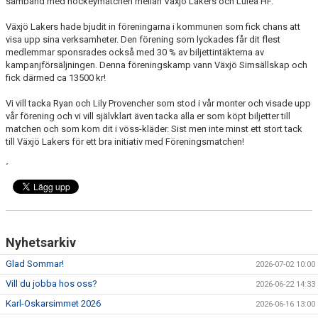
samband med hockeymatchen mellan Växjö Lakers och Luleå HF.
VANLIGA FRÅGOR
Växjö Lakers hade bjudit in föreningarna i kommunen som fick chans att
visa upp sina verksamheter. Den förening som lyckades får dit flest
medlemmar sponsrades också med 30 % av biljettintäkterna av
kampanjförsäljningen. Denna föreningskamp vann Växjö Simsällskap och
fick därmed ca 13500 kr!
Vi vill tacka Ryan och Lily Provencher som stod i vår monter och visade upp
vår förening och vi vill självklart även tacka alla er som köpt biljetter till
matchen och som kom dit i vöss-kläder. Sist men inte minst ett stort tack
till Växjö Lakers för ett bra initiativ med Föreningsmatchen!
´
Nyhetsarkiv
Glad Sommar!
2026-07-02 10:00
Vill du jobba hos oss?
2026-06-22 14:33
Karl-Oskarsimmet 2026
2026-06-16 13:00