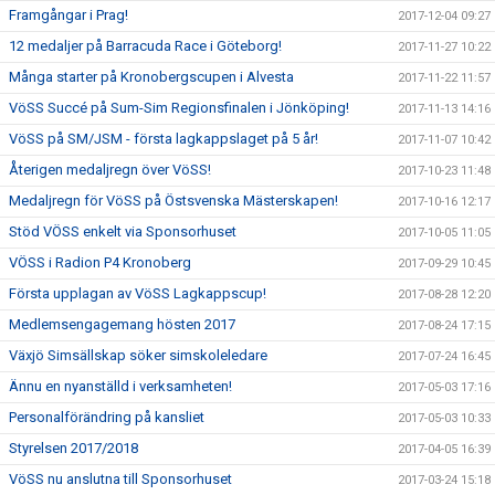
Framgångar i Prag!
2017-12-04 09:27
12 medaljer på Barracuda Race i Göteborg!
2017-11-27 10:22
Många starter på Kronobergscupen i Alvesta
2017-11-22 11:57
VöSS Succé på Sum-Sim Regionsfinalen i Jönköping!
2017-11-13 14:16
VöSS på SM/JSM - första lagkappslaget på 5 år!
2017-11-07 10:42
Återigen medaljregn över VöSS!
2017-10-23 11:48
Medaljregn för VöSS på Östsvenska Mästerskapen!
2017-10-16 12:17
Stöd VÖSS enkelt via Sponsorhuset
2017-10-05 11:05
VÖSS i Radion P4 Kronoberg
2017-09-29 10:45
Första upplagan av VöSS Lagkappscup!
2017-08-28 12:20
Medlemsengagemang hösten 2017
2017-08-24 17:15
Växjö Simsällskap söker simskoleledare
2017-07-24 16:45
Ännu en nyanställd i verksamheten!
2017-05-03 17:16
Personalförändring på kansliet
2017-05-03 10:33
Styrelsen 2017/2018
2017-04-05 16:39
VöSS nu anslutna till Sponsorhuset
2017-03-24 15:18