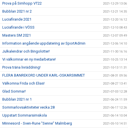
Prova på Simhopp VT22
2021-12-29 13:06
Bubblan 2021 nr 2
2021-12-21 14:35
Luciafirande 2021
2021-12-20 16:12
Luciafirande i VÖSS
2021-12-10 08:43
Masters SM 2021
2021-12-07 09:49
Information angående uppdatering av SportAdmin
2021-12-06 14:10
Julkalendrar och Bingolotter!
2021-11-30 16:16
Vi välkomnar en ny medarbetare!
2021-10-25 13:14
Prova träna livräddning!
2021-10-13 11:31
FLERA BANREKORD UNDER KARL-OSKARSIMMET
2021-08-31 09:56
Välkomna Frida och Elias!
2021-08-27 13:41
Glad Sommar!
2021-07-03 12:28
Bubblan 2021 nr 1
2021-06-24 11:59
Sommarlovsaktiviteter vecka 28
2021-06-17 12:26
Uppstart Sommarsimskola
2021-06-14 10:04
Minnesord - Sven-Rune "Senne" Malmberg
2021-05-10 14:51