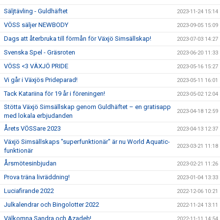
Säljtävling - Guldhäftet
2023-11-24 15:14
VÖSS säljer NEWBODY
2023-09-05 15:09
Dags att återbruka till förmån för Växjö Simsällskap!
2023-07-03 14:27
Svenska Spel - Gräsroten
2023-06-20 11:33
VÖSS <3 VÄXJÖ PRIDE
2023-05-16 15:27
Vi går i Växjös Prideparad!
2023-05-11 16:01
Tack Katariina för 19 år i föreningen!
2023-05-02 12:04
Stötta Växjö Simsällskap genom Guldhäftet – en gratisapp
2023-04-18 12:59
med lokala erbjudanden
Årets VÖSSare 2023
2023-04-13 12:37
Växjö Simsällskaps "superfunktionär" är nu World Aquatic-
2023-03-21 11:18
funktionär
Årsmötesinbjudan
2023-02-21 11:26
Prova träna livräddning!
2023-01-04 13:33
Luciafirande 2022
2022-12-06 10:21
Julkalendrar och Bingolotter 2022
2022-11-24 13:11
Välkomna Sandra och Azadeh!
2022-11-11 14:54