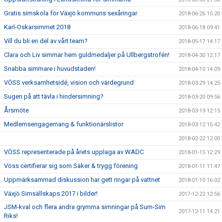
Gratis simskola för Växjö kommuns sexåringar
2018-06-26 15:20
Karl-Oskarsimmet 2018
2018-06-18 09:41
Vill du bli en del av vårt team?
2018-05-17 14:17
Clara och Liv simmar hem guldmedaljer på Ullbergstrofén!
2018-04-30 12:17
Snabba simmare i huvudstaden!
2018-04-10 14:09
VÖSS verksamhetsidé, vision och värdegrund
2018-03-29 14:25
Sugen på att tävla i hindersimning?
2018-03-20 09:56
Årsmöte
2018-03-19 12:15
Medlemsengagemang & funktionärslistor
2018-03-12 15:42
2018-02-22 12:00
VÖSS representerade på årets upplaga av WADC
2018-01-15 12:29
Vöss certifierar sig som Säker & trygg förening
2018-01-11 11:47
Uppmärksammad diskussion har gett ringar på vattnet
2018-01-10 16:02
Växjö Simsällskaps 2017 i bilder!
2017-12-22 12:56
JSM-kval och flera andra grymma simningar på Sum-Sim
2017-12-11 14:21
Riks!