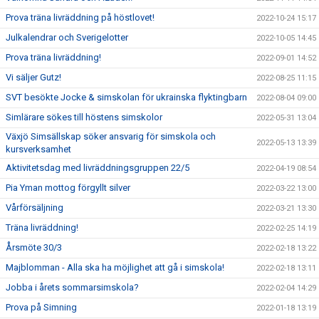
Prova träna livräddning på höstlovet!
2022-10-24 15:17
Julkalendrar och Sverigelotter
2022-10-05 14:45
Prova träna livräddning!
2022-09-01 14:52
Vi säljer Gutz!
2022-08-25 11:15
SVT besökte Jocke & simskolan för ukrainska flyktingbarn
2022-08-04 09:00
Simlärare sökes till höstens simskolor
2022-05-31 13:04
Växjö Simsällskap söker ansvarig för simskola och
2022-05-13 13:39
kursverksamhet
Aktivitetsdag med livräddningsgruppen 22/5
2022-04-19 08:54
Pia Yman mottog förgyllt silver
2022-03-22 13:00
Vårförsäljning
2022-03-21 13:30
Träna livräddning!
2022-02-25 14:19
Årsmöte 30/3
2022-02-18 13:22
Majblomman - Alla ska ha möjlighet att gå i simskola!
2022-02-18 13:11
Jobba i årets sommarsimskola?
2022-02-04 14:29
Prova på Simning
2022-01-18 13:19