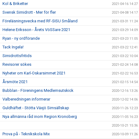
Kol & Briketter
2021-04-16 14:27
Svensk Simidrott - Mer för fler
2021-04-08 14:17
Föreläsningsvecka med RF-SISU Småland
2021-03-31 11:24
Helene Eriksson - Årets VöSSare 2021
2021-03-29 14:09
Ryan - ny ordförande
2021-03-23 11:05
Tack Ingela!
2021-03-22 12:41
Simidrottsfritids
2021-03-22 10:04
Revisorer sökes
2021-02-24 14:08
Nyheter om Karl-Oskarsimmet 2021
2021-02-22 16:53
Årsmöte 2021
2021-02-15 14:54
Bubblan - Föreningens Medlemsutskick
2020-12-16 13:26
Valberedningen informerar
2020-12-02 14:06
Guldhäftet - Stötta Växjö Simsällskap
2020-11-26 12:23
Nya allmänna råd inom Region Kronoberg
2020-11-05 16:23
2020-10-21 15:36
Prova på - Teknikskola Mix
2020-10-09 11:26