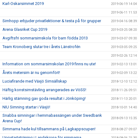
Karl-Oskarsimmet 2019
2019-06-19 14:04
2019-06-11 11:53
Simhopp erbjuder privatlektioner & testa på för grupper
2019-04-16 08:39
Arena Glasriket Cup 2019
2019-03-25 08:20
Avgiftsfri sommarsimskola för barn födda 2013
2019-03-07 09:30
Team Kronoberg slutar tre i årets Länstrofén
2019-03-05 09:25
2019-02-26 12:14
Information om sommarsimskolan 2019 finns nu ute!
2019-02-13 13:01
Årets metersim är nu genomfört!
2019-02-09 13:22
Luciafirande med Växjö Simsällskap
2018-12-10 12:12
Häftig konstsimstävling arrangerades av VöSS!
2018-11-26 09:51
Härlig stämning gav goda resultat i Jönköping!
2018-11-13 20:01
NIU Simning startar i Växjö!
2018-10-01 14:40
Snabba simningar i hemmabassängen under Swedbank
2018-09-13 15:35
Arena Cup!
Simmarna hade kul tillsammans på Lagkappscupen!
2018-08-27 09:07
Uppstartsträning i Landskrona för simmarna
2018-08-06 21:30