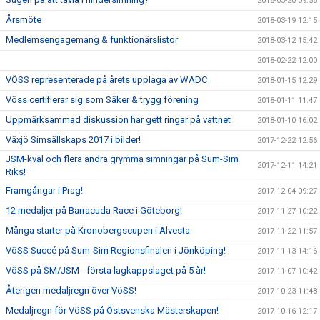
2018-03-20 09:56
Årsmöte
2018-03-19 12:15
Medlemsengagemang & funktionärslistor
2018-03-12 15:42
2018-02-22 12:00
VÖSS representerade på årets upplaga av WADC
2018-01-15 12:29
Vöss certifierar sig som Säker & trygg förening
2018-01-11 11:47
Uppmärksammad diskussion har gett ringar på vattnet
2018-01-10 16:02
Växjö Simsällskaps 2017 i bilder!
2017-12-22 12:56
JSM-kval och flera andra grymma simningar på Sum-Sim
2017-12-11 14:21
Riks!
Framgångar i Prag!
2017-12-04 09:27
12 medaljer på Barracuda Race i Göteborg!
2017-11-27 10:22
Många starter på Kronobergscupen i Alvesta
2017-11-22 11:57
VöSS Succé på Sum-Sim Regionsfinalen i Jönköping!
2017-11-13 14:16
VöSS på SM/JSM - första lagkappslaget på 5 år!
2017-11-07 10:42
Återigen medaljregn över VöSS!
2017-10-23 11:48
Medaljregn för VöSS på Östsvenska Mästerskapen!
2017-10-16 12:17