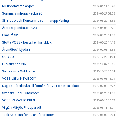
Nu uppdateras appen
2024-06-14 10:43
Sommarsimhopp vecka 26
2024-05-27 09:06
Simhopp och Konstsims sommaruppvisning
2024-05-22 13:52
Årets stipendiater 2023
2024-04-08 13:21
Glad Påsk!
2024-03-28 11:30
Stötta VÖSS - beställ en handduk!
2024-03-20 14:13
Årsmötesinbjudan
2024-02-06 16:56
GOD JUL
2023-12-22 11:04
Luciafirande 2023
2023-12-07 15:06
Säljtävling - Guldhäftet
2023-11-24 15:14
VÖSS säljer NEWBODY
2023-09-05 15:09
Dags att återbruka till förmån för Växjö Simsällskap!
2023-07-03 14:27
Svenska Spel - Gräsroten
2023-06-20 11:33
VÖSS <3 VÄXJÖ PRIDE
2023-05-16 15:27
Vi går i Växjös Prideparad!
2023-05-11 16:01
Tack Katariina för 19 år i föreningen!
2023-05-02 12:04