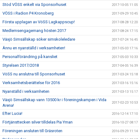
Stöd VÖSS enkelt via Sponsorhuset
2017-10-05 11:05
VÖSS i Radion P4 Kronoberg
2017-09-29 10:45
Första upplagan av VöSS Lagkappscup!
2017-08-28 12:20
Medlemsengagemang hösten 2017
2017-08-24 17:15
Växjö Simsällskap söker simskoleledare
2017-07-24 16:45
Ännu en nyanställd i verksamheten!
2017-05-03 17:16
Personalförändring på kansliet
2017-05-03 10:33
Styrelsen 2017/2018
2017-04-05 16:39
VöSS nu anslutna till Sponsorhuset
2017-03-24 15:18
Verksamhetsberättelse för 2016
2017-03-16 15:16
Nyanställd i verksamheten
2017-03-13 15:17
Växjö Simsällskap vann 13500 kr i föreningskampen i Vida
2017-02-23 10:53
Arena!
Efter Lucia!
2016-12-14 17:10
Förtjänsttecken silver tilldelas Pia Yman
2016-10-27 08:17
Föreningen ansluten till Gräsroten
2016-09-29 11:14