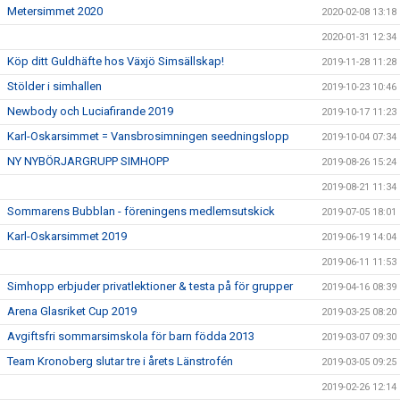
Metersimmet 2020
2020-02-08 13:18
2020-01-31 12:34
Köp ditt Guldhäfte hos Växjö Simsällskap!
2019-11-28 11:28
Stölder i simhallen
2019-10-23 10:46
Newbody och Luciafirande 2019
2019-10-17 11:23
Karl-Oskarsimmet = Vansbrosimningen seedningslopp
2019-10-04 07:34
NY NYBÖRJARGRUPP SIMHOPP
2019-08-26 15:24
2019-08-21 11:34
Sommarens Bubblan - föreningens medlemsutskick
2019-07-05 18:01
Karl-Oskarsimmet 2019
2019-06-19 14:04
2019-06-11 11:53
Simhopp erbjuder privatlektioner & testa på för grupper
2019-04-16 08:39
Arena Glasriket Cup 2019
2019-03-25 08:20
Avgiftsfri sommarsimskola för barn födda 2013
2019-03-07 09:30
Team Kronoberg slutar tre i årets Länstrofén
2019-03-05 09:25
2019-02-26 12:14