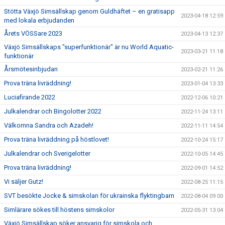
Stötta Växjö Simsällskap genom Guldhäftet – en gratisapp
2023-04-18 12:59
med lokala erbjudanden
Årets VÖSSare 2023
2023-04-13 12:37
Växjö Simsällskaps "superfunktionär" är nu World Aquatic-
2023-03-21 11:18
funktionär
Årsmötesinbjudan
2023-02-21 11:26
Prova träna livräddning!
2023-01-04 13:33
Luciafirande 2022
2022-12-06 10:21
Julkalendrar och Bingolotter 2022
2022-11-24 13:11
Välkomna Sandra och Azadeh!
2022-11-11 14:54
Prova träna livräddning på höstlovet!
2022-10-24 15:17
Julkalendrar och Sverigelotter
2022-10-05 14:45
Prova träna livräddning!
2022-09-01 14:52
Vi säljer Gutz!
2022-08-25 11:15
SVT besökte Jocke & simskolan för ukrainska flyktingbarn
2022-08-04 09:00
Simlärare sökes till höstens simskolor
2022-05-31 13:04
Växjö Simsällskap söker ansvarig för simskola och