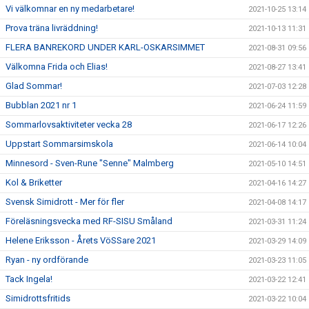
Vi välkomnar en ny medarbetare!
2021-10-25 13:14
Prova träna livräddning!
2021-10-13 11:31
FLERA BANREKORD UNDER KARL-OSKARSIMMET
2021-08-31 09:56
Välkomna Frida och Elias!
2021-08-27 13:41
Glad Sommar!
2021-07-03 12:28
Bubblan 2021 nr 1
2021-06-24 11:59
Sommarlovsaktiviteter vecka 28
2021-06-17 12:26
Uppstart Sommarsimskola
2021-06-14 10:04
Minnesord - Sven-Rune "Senne" Malmberg
2021-05-10 14:51
Kol & Briketter
2021-04-16 14:27
Svensk Simidrott - Mer för fler
2021-04-08 14:17
Föreläsningsvecka med RF-SISU Småland
2021-03-31 11:24
Helene Eriksson - Årets VöSSare 2021
2021-03-29 14:09
Ryan - ny ordförande
2021-03-23 11:05
Tack Ingela!
2021-03-22 12:41
Simidrottsfritids
2021-03-22 10:04