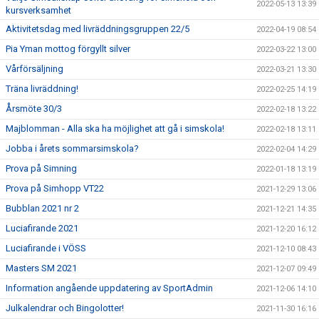
2022-05-13 13:39
kursverksamhet
Aktivitetsdag med livräddningsgruppen 22/5
2022-04-19 08:54
Pia Yman mottog förgyllt silver
2022-03-22 13:00
Vårförsäljning
2022-03-21 13:30
Träna livräddning!
2022-02-25 14:19
Årsmöte 30/3
2022-02-18 13:22
Majblomman - Alla ska ha möjlighet att gå i simskola!
2022-02-18 13:11
Jobba i årets sommarsimskola?
2022-02-04 14:29
Prova på Simning
2022-01-18 13:19
Prova på Simhopp VT22
2021-12-29 13:06
Bubblan 2021 nr 2
2021-12-21 14:35
Luciafirande 2021
2021-12-20 16:12
Luciafirande i VÖSS
2021-12-10 08:43
Masters SM 2021
2021-12-07 09:49
Information angående uppdatering av SportAdmin
2021-12-06 14:10
Julkalendrar och Bingolotter!
2021-11-30 16:16