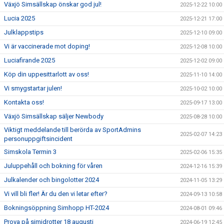
Växjö Simsällskap önskar god jul!
2025-12-22 10:00
Lucia 2025
2025-12-21 17:00
Julklappstips
2025-12-10 09:00
Vi är vaccinerade mot doping!
2025-12-08 10:00
Luciafirande 2025
2025-12-02 09:00
Köp din uppesittarlott av oss!
2025-11-10 14:00
Vi smygstartar julen!
2025-10-02 10:00
Kontakta oss!
2025-09-17 13:00
Växjö Simsällskap säljer Newbody
2025-08-28 10:00
Viktigt meddelande till berörda av SportAdmins
2025-02-07 14:23
personuppgiftsincident
Simskola Termin 3
2025-02-06 15:35
Juluppehåll och bokning för våren
2024-12-16 15:39
Julkalender och bingolotter 2024
2024-11-05 13:29
Vi vill bli fler! Är du den vi letar efter?
2024-09-13 10:58
Bokningsöppning Simhopp HT-2024
2024-08-01 09:46
Prova på simidrotter 18 augusti
2024-06-19 12:45