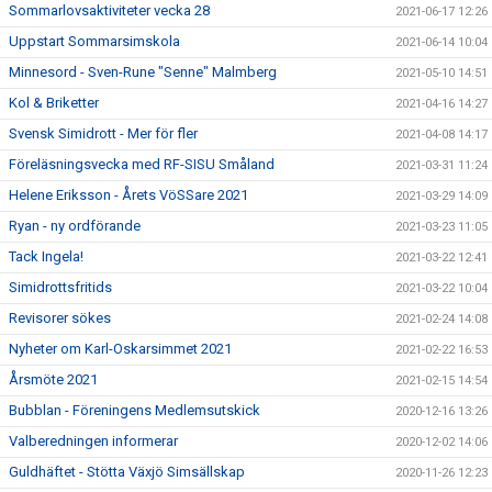
Sommarlovsaktiviteter vecka 28
2021-06-17 12:26
Uppstart Sommarsimskola
2021-06-14 10:04
Minnesord - Sven-Rune "Senne" Malmberg
2021-05-10 14:51
Kol & Briketter
2021-04-16 14:27
Svensk Simidrott - Mer för fler
2021-04-08 14:17
Föreläsningsvecka med RF-SISU Småland
2021-03-31 11:24
Helene Eriksson - Årets VöSSare 2021
2021-03-29 14:09
Ryan - ny ordförande
2021-03-23 11:05
Tack Ingela!
2021-03-22 12:41
Simidrottsfritids
2021-03-22 10:04
Revisorer sökes
2021-02-24 14:08
Nyheter om Karl-Oskarsimmet 2021
2021-02-22 16:53
Årsmöte 2021
2021-02-15 14:54
Bubblan - Föreningens Medlemsutskick
2020-12-16 13:26
Valberedningen informerar
2020-12-02 14:06
Guldhäftet - Stötta Växjö Simsällskap
2020-11-26 12:23