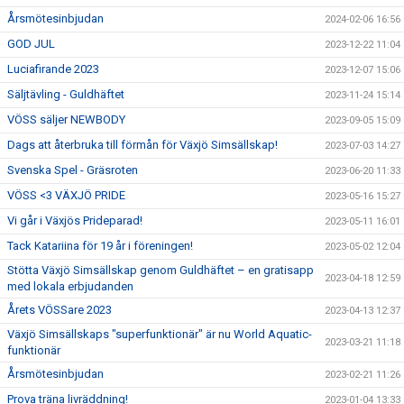
Årsmötesinbjudan
2024-02-06 16:56
GOD JUL
2023-12-22 11:04
Luciafirande 2023
2023-12-07 15:06
Säljtävling - Guldhäftet
2023-11-24 15:14
VÖSS säljer NEWBODY
2023-09-05 15:09
Dags att återbruka till förmån för Växjö Simsällskap!
2023-07-03 14:27
Svenska Spel - Gräsroten
2023-06-20 11:33
VÖSS <3 VÄXJÖ PRIDE
2023-05-16 15:27
Vi går i Växjös Prideparad!
2023-05-11 16:01
Tack Katariina för 19 år i föreningen!
2023-05-02 12:04
Stötta Växjö Simsällskap genom Guldhäftet – en gratisapp
2023-04-18 12:59
med lokala erbjudanden
Årets VÖSSare 2023
2023-04-13 12:37
Växjö Simsällskaps "superfunktionär" är nu World Aquatic-
2023-03-21 11:18
funktionär
Årsmötesinbjudan
2023-02-21 11:26
Prova träna livräddning!
2023-01-04 13:33