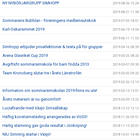
NY NYBÖRJARGRUPP SIMHOPP
2019-08-26 15:24
2019-08-21 11:34
Sommarens Bubblan - föreningens medlemsutskick
2019-07-05 18:01
Karl-Oskarsimmet 2019
2019-06-19 14:04
2019-06-11 11:53
Simhopp erbjuder privatlektioner & testa på för grupper
2019-04-16 08:39
Arena Glasriket Cup 2019
2019-03-25 08:20
Avgiftsfri sommarsimskola för barn födda 2013
2019-03-07 09:30
Team Kronoberg slutar tre i årets Länstrofén
2019-03-05 09:25
2019-02-26 12:14
Information om sommarsimskolan 2019 finns nu ute!
2019-02-13 13:01
Årets metersim är nu genomfört!
2019-02-09 13:22
Luciafirande med Växjö Simsällskap
2018-12-10 12:12
Häftig konstsimstävling arrangerades av VöSS!
2018-11-26 09:51
Härlig stämning gav goda resultat i Jönköping!
2018-11-13 20:01
NIU Simning startar i Växjö!
2018-10-01 14:40