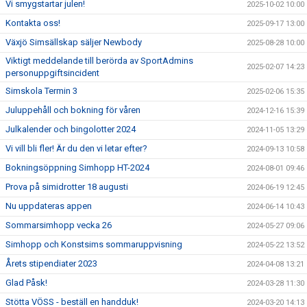
Vi smygstartar julen!
2025-10-02 10:00
Kontakta oss!
2025-09-17 13:00
Växjö Simsällskap säljer Newbody
2025-08-28 10:00
Viktigt meddelande till berörda av SportAdmins
2025-02-07 14:23
personuppgiftsincident
Simskola Termin 3
2025-02-06 15:35
Juluppehåll och bokning för våren
2024-12-16 15:39
Julkalender och bingolotter 2024
2024-11-05 13:29
Vi vill bli fler! Är du den vi letar efter?
2024-09-13 10:58
Bokningsöppning Simhopp HT-2024
2024-08-01 09:46
Prova på simidrotter 18 augusti
2024-06-19 12:45
Nu uppdateras appen
2024-06-14 10:43
Sommarsimhopp vecka 26
2024-05-27 09:06
Simhopp och Konstsims sommaruppvisning
2024-05-22 13:52
Årets stipendiater 2023
2024-04-08 13:21
Glad Påsk!
2024-03-28 11:30
Stötta VÖSS - beställ en handduk!
2024-03-20 14:13