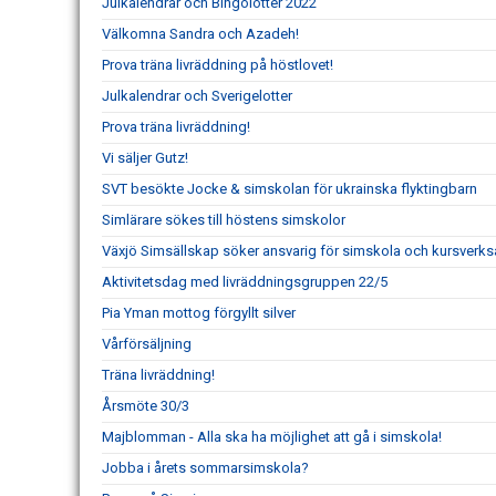
Julkalendrar och Bingolotter 2022
Välkomna Sandra och Azadeh!
Prova träna livräddning på höstlovet!
Julkalendrar och Sverigelotter
Prova träna livräddning!
Vi säljer Gutz!
SVT besökte Jocke & simskolan för ukrainska flyktingbarn
Simlärare sökes till höstens simskolor
Växjö Simsällskap söker ansvarig för simskola och kursverk
Aktivitetsdag med livräddningsgruppen 22/5
Pia Yman mottog förgyllt silver
Vårförsäljning
Träna livräddning!
Årsmöte 30/3
Majblomman - Alla ska ha möjlighet att gå i simskola!
Jobba i årets sommarsimskola?