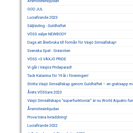
Årsmötesinbjudan
GOD JUL
Luciafirande 2023
Säljtävling - Guldhäftet
VÖSS säljer NEWBODY
Dags att återbruka till förmån för Växjö Simsällskap!
Svenska Spel - Gräsroten
VÖSS <3 VÄXJÖ PRIDE
Vi går i Växjös Prideparad!
Tack Katariina för 19 år i föreningen!
Stötta Växjö Simsällskap genom Guldhäftet – en gratisapp m
Årets VÖSSare 2023
Växjö Simsällskaps "superfunktionär" är nu World Aquatic-fun
Årsmötesinbjudan
Prova träna livräddning!
Luciafirande 2022