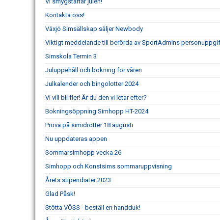
Vi smygstartar julen!
Kontakta oss!
Växjö Simsällskap säljer Newbody
Viktigt meddelande till berörda av SportAdmins personuppgif
Simskola Termin 3
Juluppehåll och bokning för våren
Julkalender och bingolotter 2024
Vi vill bli fler! Är du den vi letar efter?
Bokningsöppning Simhopp HT-2024
Prova på simidrotter 18 augusti
Nu uppdateras appen
Sommarsimhopp vecka 26
Simhopp och Konstsims sommaruppvisning
Årets stipendiater 2023
Glad Påsk!
Stötta VÖSS - beställ en handduk!