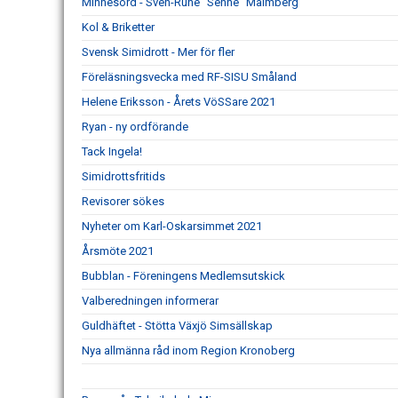
Minnesord - Sven-Rune "Senne" Malmberg
Kol & Briketter
Svensk Simidrott - Mer för fler
Föreläsningsvecka med RF-SISU Småland
Helene Eriksson - Årets VöSSare 2021
Ryan - ny ordförande
Tack Ingela!
Simidrottsfritids
Revisorer sökes
Nyheter om Karl-Oskarsimmet 2021
Årsmöte 2021
Bubblan - Föreningens Medlemsutskick
Valberedningen informerar
Guldhäftet - Stötta Växjö Simsällskap
Nya allmänna råd inom Region Kronoberg