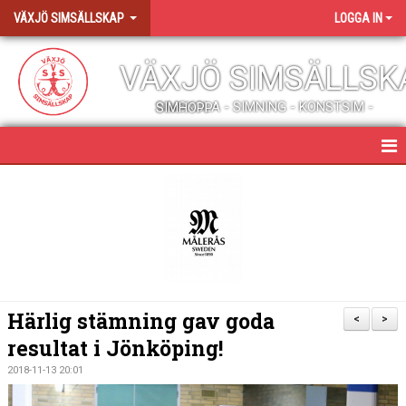
VÄXJÖ SIMSÄLLSKAP
LOGGA IN
VÄXJÖ SIMSÄLLSK
SIMSKOLA - SIMNING - KONSTSIM - SIMHOPP
HEM
NYHETER
ALLT OM VÖSS
PROFILKLÄDER OCH SHOP
Härlig stämning gav goda
<
>
resultat i Jönköping!
MEDLEMSENGAGEMANG
2018-11-13 20:01
JOBBA HOS OSS