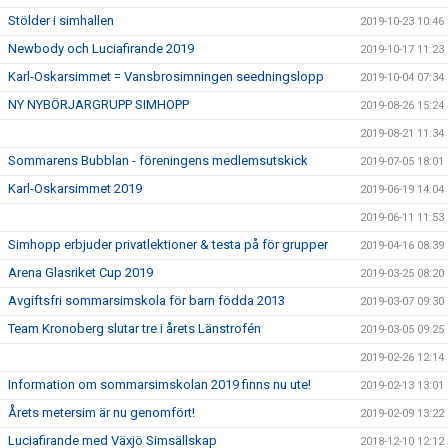
Stölder i simhallen
2019-10-23 10:46
Newbody och Luciafirande 2019
2019-10-17 11:23
Karl-Oskarsimmet = Vansbrosimningen seedningslopp
2019-10-04 07:34
NY NYBÖRJARGRUPP SIMHOPP
2019-08-26 15:24
2019-08-21 11:34
Sommarens Bubblan - föreningens medlemsutskick
2019-07-05 18:01
Karl-Oskarsimmet 2019
2019-06-19 14:04
2019-06-11 11:53
Simhopp erbjuder privatlektioner & testa på för grupper
2019-04-16 08:39
Arena Glasriket Cup 2019
2019-03-25 08:20
Avgiftsfri sommarsimskola för barn födda 2013
2019-03-07 09:30
Team Kronoberg slutar tre i årets Länstrofén
2019-03-05 09:25
2019-02-26 12:14
Information om sommarsimskolan 2019 finns nu ute!
2019-02-13 13:01
Årets metersim är nu genomfört!
2019-02-09 13:22
Luciafirande med Växjö Simsällskap
2018-12-10 12:12