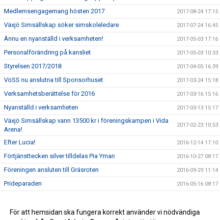
Medlemsengagemang hösten 2017
2017-08-24 17:15
Växjö Simsällskap söker simskoleledare
2017-07-24 16:45
Ännu en nyanställd i verksamheten!
2017-05-03 17:16
Personalförändring på kansliet
2017-05-03 10:33
Styrelsen 2017/2018
2017-04-05 16:39
VöSS nu anslutna till Sponsorhuset
2017-03-24 15:18
Verksamhetsberättelse för 2016
2017-03-16 15:16
Nyanställd i verksamheten
2017-03-13 15:17
Växjö Simsällskap vann 13500 kr i föreningskampen i Vida
2017-02-23 10:53
Arena!
Efter Lucia!
2016-12-14 17:10
Förtjänsttecken silver tilldelas Pia Yman
2016-10-27 08:17
Föreningen ansluten till Gräsroten
2016-09-29 11:14
Prideparaden
2016-05-16 08:17
Stipendiater på Växjö Simsällskaps årsmöte!
2016-03-23 12:08
För att hemsidan ska fungera korrekt använder vi nödvändiga
2016-03-08 13:39