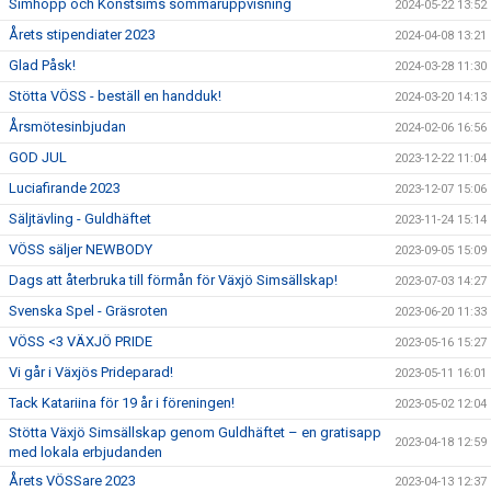
Simhopp och Konstsims sommaruppvisning
2024-05-22 13:52
Årets stipendiater 2023
2024-04-08 13:21
Glad Påsk!
2024-03-28 11:30
Stötta VÖSS - beställ en handduk!
2024-03-20 14:13
Årsmötesinbjudan
2024-02-06 16:56
GOD JUL
2023-12-22 11:04
Luciafirande 2023
2023-12-07 15:06
Säljtävling - Guldhäftet
2023-11-24 15:14
VÖSS säljer NEWBODY
2023-09-05 15:09
Dags att återbruka till förmån för Växjö Simsällskap!
2023-07-03 14:27
Svenska Spel - Gräsroten
2023-06-20 11:33
VÖSS <3 VÄXJÖ PRIDE
2023-05-16 15:27
Vi går i Växjös Prideparad!
2023-05-11 16:01
Tack Katariina för 19 år i föreningen!
2023-05-02 12:04
Stötta Växjö Simsällskap genom Guldhäftet – en gratisapp
2023-04-18 12:59
med lokala erbjudanden
Årets VÖSSare 2023
2023-04-13 12:37