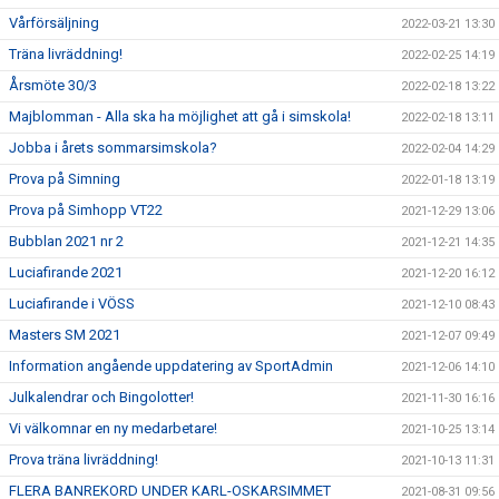
Vårförsäljning
2022-03-21 13:30
Träna livräddning!
2022-02-25 14:19
Årsmöte 30/3
2022-02-18 13:22
Majblomman - Alla ska ha möjlighet att gå i simskola!
2022-02-18 13:11
Jobba i årets sommarsimskola?
2022-02-04 14:29
Prova på Simning
2022-01-18 13:19
Prova på Simhopp VT22
2021-12-29 13:06
Bubblan 2021 nr 2
2021-12-21 14:35
Luciafirande 2021
2021-12-20 16:12
Luciafirande i VÖSS
2021-12-10 08:43
Masters SM 2021
2021-12-07 09:49
Information angående uppdatering av SportAdmin
2021-12-06 14:10
Julkalendrar och Bingolotter!
2021-11-30 16:16
Vi välkomnar en ny medarbetare!
2021-10-25 13:14
Prova träna livräddning!
2021-10-13 11:31
FLERA BANREKORD UNDER KARL-OSKARSIMMET
2021-08-31 09:56