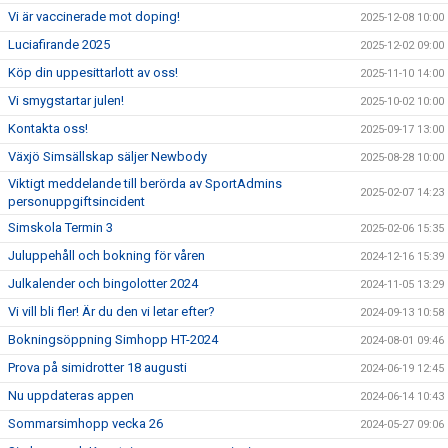
Vi är vaccinerade mot doping!
2025-12-08 10:00
Luciafirande 2025
2025-12-02 09:00
Köp din uppesittarlott av oss!
2025-11-10 14:00
Vi smygstartar julen!
2025-10-02 10:00
Kontakta oss!
2025-09-17 13:00
Växjö Simsällskap säljer Newbody
2025-08-28 10:00
Viktigt meddelande till berörda av SportAdmins
2025-02-07 14:23
personuppgiftsincident
Simskola Termin 3
2025-02-06 15:35
Juluppehåll och bokning för våren
2024-12-16 15:39
Julkalender och bingolotter 2024
2024-11-05 13:29
Vi vill bli fler! Är du den vi letar efter?
2024-09-13 10:58
Bokningsöppning Simhopp HT-2024
2024-08-01 09:46
Prova på simidrotter 18 augusti
2024-06-19 12:45
Nu uppdateras appen
2024-06-14 10:43
Sommarsimhopp vecka 26
2024-05-27 09:06