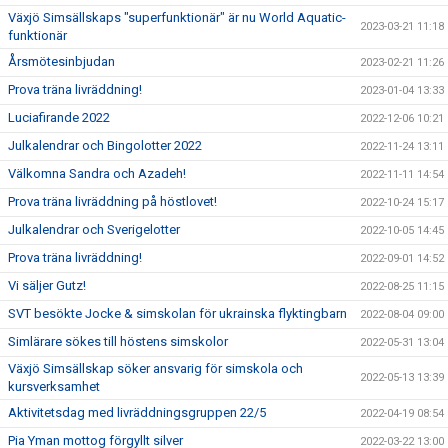
Växjö Simsällskaps "superfunktionär" är nu World Aquatic-
2023-03-21 11:18
funktionär
Årsmötesinbjudan
2023-02-21 11:26
Prova träna livräddning!
2023-01-04 13:33
Luciafirande 2022
2022-12-06 10:21
Julkalendrar och Bingolotter 2022
2022-11-24 13:11
Välkomna Sandra och Azadeh!
2022-11-11 14:54
Prova träna livräddning på höstlovet!
2022-10-24 15:17
Julkalendrar och Sverigelotter
2022-10-05 14:45
Prova träna livräddning!
2022-09-01 14:52
Vi säljer Gutz!
2022-08-25 11:15
SVT besökte Jocke & simskolan för ukrainska flyktingbarn
2022-08-04 09:00
Simlärare sökes till höstens simskolor
2022-05-31 13:04
Växjö Simsällskap söker ansvarig för simskola och
2022-05-13 13:39
kursverksamhet
Aktivitetsdag med livräddningsgruppen 22/5
2022-04-19 08:54
Pia Yman mottog förgyllt silver
2022-03-22 13:00