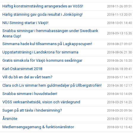
Häftig konstsimstävling arrangerades av VöSS!
2018-11-26 09:51
Härlig stämning gav goda resultat i Jönköping!
2018-11-13 20:01
NIU Simning startar i Växjö!
2018-10-01 14:40
Snabba simningar i hemmabassängen under Swedbank
2018-09-13 15:35
Arena Cup!
Simmarna hade kul tillsammans på Lagkappscupen!
2018-08-27 09:07
Uppstartsträning i Landskrona för simmarna
2018-08-06 21:30
Gratis simskola för Växjö kommuns sexåringar
2018-06-26 15:20
Karl-Oskarsimmet 2018
2018-06-18 09:41
Vill du bli en del av vårt team?
2018-05-17 14:17
Clara och Liv simmar hem guldmedaljer på Ullbergstrofén!
2018-04-30 12:17
Snabba simmare i huvudstaden!
2018-04-10 14:09
VÖSS verksamhetsidé, vision och värdegrund
2018-03-29 14:25
Sugen på att tävla i hindersimning?
2018-03-20 09:56
Årsmöte
2018-03-19 12:15
Medlemsengagemang & funktionärslistor
2018-03-12 15:42