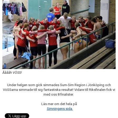
VANLIGA FRÅGOR
Ååååh VÖSS!
Under helgen som gick simmades Sum-Sim Region i Jönköping och
VöSSarna simmade till sig fantastiska resultat! Vidare till Riksfinalen fick vi
med oss 8 finalister.
Läs mer om det hela på
Simningens sida.