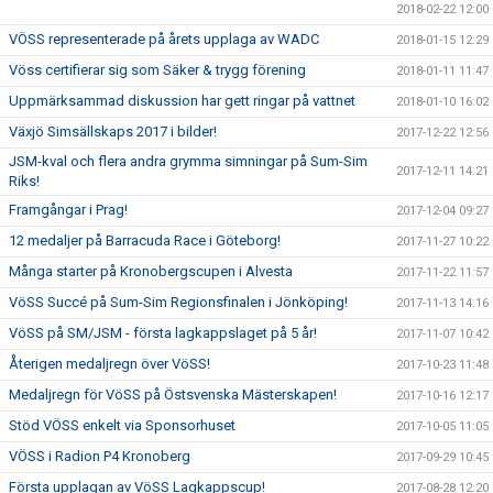
2018-02-22 12:00
VÖSS representerade på årets upplaga av WADC
2018-01-15 12:29
Vöss certifierar sig som Säker & trygg förening
2018-01-11 11:47
Uppmärksammad diskussion har gett ringar på vattnet
2018-01-10 16:02
Växjö Simsällskaps 2017 i bilder!
2017-12-22 12:56
JSM-kval och flera andra grymma simningar på Sum-Sim
2017-12-11 14:21
Riks!
Framgångar i Prag!
2017-12-04 09:27
12 medaljer på Barracuda Race i Göteborg!
2017-11-27 10:22
Många starter på Kronobergscupen i Alvesta
2017-11-22 11:57
VöSS Succé på Sum-Sim Regionsfinalen i Jönköping!
2017-11-13 14:16
VöSS på SM/JSM - första lagkappslaget på 5 år!
2017-11-07 10:42
Återigen medaljregn över VöSS!
2017-10-23 11:48
Medaljregn för VöSS på Östsvenska Mästerskapen!
2017-10-16 12:17
Stöd VÖSS enkelt via Sponsorhuset
2017-10-05 11:05
VÖSS i Radion P4 Kronoberg
2017-09-29 10:45
Första upplagan av VöSS Lagkappscup!
2017-08-28 12:20