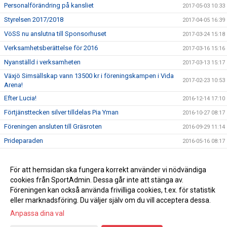
Personalförändring på kansliet
2017-05-03 10:33
Styrelsen 2017/2018
2017-04-05 16:39
VöSS nu anslutna till Sponsorhuset
2017-03-24 15:18
Verksamhetsberättelse för 2016
2017-03-16 15:16
Nyanställd i verksamheten
2017-03-13 15:17
Växjö Simsällskap vann 13500 kr i föreningskampen i Vida
2017-02-23 10:53
Arena!
Efter Lucia!
2016-12-14 17:10
Förtjänsttecken silver tilldelas Pia Yman
2016-10-27 08:17
Föreningen ansluten till Gräsroten
2016-09-29 11:14
Prideparaden
2016-05-16 08:17
Stipendiater på Växjö Simsällskaps årsmöte!
2016-03-23 12:08
För att hemsidan ska fungera korrekt använder vi nödvändiga
2016-03-08 13:39
cookies från SportAdmin. Dessa går inte att stänga av.
VÖSS stöder Prideveckan
2015-05-07 15:04
Föreningen kan också använda frivilliga cookies, t.ex. för statistik
eller marknadsföring. Du väljer själv om du vill acceptera dessa.
Anpassa dina val
Cookie-inställningar
Gå till Webbversion