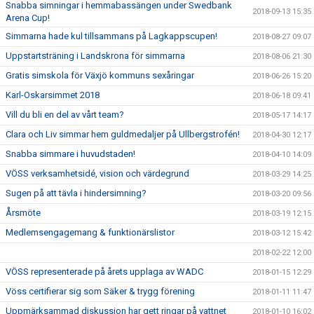
Snabba simningar i hemmabassängen under Swedbank
2018-09-13 15:35
Arena Cup!
Simmarna hade kul tillsammans på Lagkappscupen!
2018-08-27 09:07
Uppstartsträning i Landskrona för simmarna
2018-08-06 21:30
Gratis simskola för Växjö kommuns sexåringar
2018-06-26 15:20
Karl-Oskarsimmet 2018
2018-06-18 09:41
Vill du bli en del av vårt team?
2018-05-17 14:17
Clara och Liv simmar hem guldmedaljer på Ullbergstrofén!
2018-04-30 12:17
Snabba simmare i huvudstaden!
2018-04-10 14:09
VÖSS verksamhetsidé, vision och värdegrund
2018-03-29 14:25
Sugen på att tävla i hindersimning?
2018-03-20 09:56
Årsmöte
2018-03-19 12:15
Medlemsengagemang & funktionärslistor
2018-03-12 15:42
2018-02-22 12:00
VÖSS representerade på årets upplaga av WADC
2018-01-15 12:29
Vöss certifierar sig som Säker & trygg förening
2018-01-11 11:47
Uppmärksammad diskussion har gett ringar på vattnet
2018-01-10 16:02