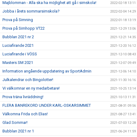
Majblomman - Alla ska ha möjlighet att gå i simskola!
2022-02-18 13:11
Jobba i årets sommarsimskola?
2022-02-04 14:29
Prova på Simning
2022-01-18 13:19
Prova på Simhopp VT22
2021-12-29 13:06
Bubblan 2021 nr 2
2021-12-21 14:35
Luciafirande 2021
2021-12-20 16:12
Luciafirande i VÖSS
2021-12-10 08:43
Masters SM 2021
2021-12-07 09:49
Information angående uppdatering av SportAdmin
2021-12-06 14:10
Julkalendrar och Bingolotter!
2021-11-30 16:16
Vi välkomnar en ny medarbetare!
2021-10-25 13:14
Prova träna livräddning!
2021-10-13 11:31
FLERA BANREKORD UNDER KARL-OSKARSIMMET
2021-08-31 09:56
Välkomna Frida och Elias!
2021-08-27 13:41
Glad Sommar!
2021-07-03 12:28
Bubblan 2021 nr 1
2021-06-24 11:59