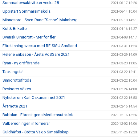
Sommarlovsaktiviteter vecka 28
2021-06-17 12:26
Uppstart Sommarsimskola
2021-06-14 10:04
Minnesord - Sven-Rune "Senne" Malmberg
2021-05-10 14:51
Kol & Briketter
2021-04-16 14:27
Svensk Simidrott - Mer för fler
2021-04-08 14:17
Föreläsningsvecka med RF-SISU Småland
2021-03-31 11:24
Helene Eriksson - Årets VöSSare 2021
2021-03-29 14:09
Ryan - ny ordförande
2021-03-23 11:05
Tack Ingela!
2021-03-22 12:41
Simidrottsfritids
2021-03-22 10:04
Revisorer sökes
2021-02-24 14:08
Nyheter om Karl-Oskarsimmet 2021
2021-02-22 16:53
Årsmöte 2021
2021-02-15 14:54
Bubblan - Föreningens Medlemsutskick
2020-12-16 13:26
Valberedningen informerar
2020-12-02 14:06
Guldhäftet - Stötta Växjö Simsällskap
2020-11-26 12:23