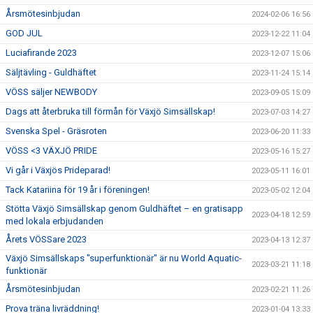
Årsmötesinbjudan
2024-02-06 16:56
GOD JUL
2023-12-22 11:04
Luciafirande 2023
2023-12-07 15:06
Säljtävling - Guldhäftet
2023-11-24 15:14
VÖSS säljer NEWBODY
2023-09-05 15:09
Dags att återbruka till förmån för Växjö Simsällskap!
2023-07-03 14:27
Svenska Spel - Gräsroten
2023-06-20 11:33
VÖSS <3 VÄXJÖ PRIDE
2023-05-16 15:27
Vi går i Växjös Prideparad!
2023-05-11 16:01
Tack Katariina för 19 år i föreningen!
2023-05-02 12:04
Stötta Växjö Simsällskap genom Guldhäftet – en gratisapp
2023-04-18 12:59
med lokala erbjudanden
Årets VÖSSare 2023
2023-04-13 12:37
Växjö Simsällskaps "superfunktionär" är nu World Aquatic-
2023-03-21 11:18
funktionär
Årsmötesinbjudan
2023-02-21 11:26
Prova träna livräddning!
2023-01-04 13:33