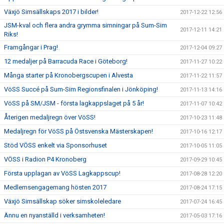
Växjö Simsällskaps 2017 i bilder!
2017-12-22 12:56
JSM-kval och flera andra grymma simningar på Sum-Sim
2017-12-11 14:21
Riks!
Framgångar i Prag!
2017-12-04 09:27
12 medaljer på Barracuda Race i Göteborg!
2017-11-27 10:22
Många starter på Kronobergscupen i Alvesta
2017-11-22 11:57
VöSS Succé på Sum-Sim Regionsfinalen i Jönköping!
2017-11-13 14:16
VöSS på SM/JSM - första lagkappslaget på 5 år!
2017-11-07 10:42
Återigen medaljregn över VöSS!
2017-10-23 11:48
Medaljregn för VöSS på Östsvenska Mästerskapen!
2017-10-16 12:17
Stöd VÖSS enkelt via Sponsorhuset
2017-10-05 11:05
VÖSS i Radion P4 Kronoberg
2017-09-29 10:45
Första upplagan av VöSS Lagkappscup!
2017-08-28 12:20
Medlemsengagemang hösten 2017
2017-08-24 17:15
Växjö Simsällskap söker simskoleledare
2017-07-24 16:45
Ännu en nyanställd i verksamheten!
2017-05-03 17:16