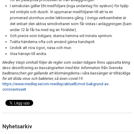
I simskolan gäller EN medföljare (inga undantag för syskon) för hjälp
vid ombyte och dusch. Vi uppmanar medföljaren till att ta en
promenad utomhus under lektionens gång. I övriga verksamheter är
det enbart den aktiva simidrottaren som får vistas i anläggningen (barn
under 12 år får ha med sig en förälder).
Och precis som tidigare, stanna hemma vid minsta symtom.
Tvätta händerna ofta och använd gärna handsprit.
Undvik att röra ögon, näsa och mun.
Visa hänsyn till andra.
Medley Växjö simhall följer de regler som sedan tidigare finns uppsatta kring
dess desinficering av bassängvatten med klor. Information från Svenska
badbranschen gör gällande att klormängderna i våra bassänger är tillräckliga
för att döda virus och bakterier, så även covid-19.
https://www.medley.se/om-medley/aktuellt/mot-bakgrund-av-
coronaviruset
Nyhetsarkiv