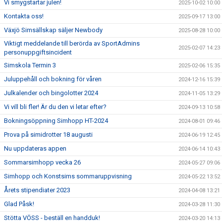
Vi smygstartar julen!
2025-10-02 10:00
Kontakta oss!
2025-09-17 13:00
Växjö Simsällskap säljer Newbody
2025-08-28 10:00
Viktigt meddelande till berörda av SportAdmins
2025-02-07 14:23
personuppgiftsincident
Simskola Termin 3
2025-02-06 15:35
Juluppehåll och bokning för våren
2024-12-16 15:39
Julkalender och bingolotter 2024
2024-11-05 13:29
Vi vill bli fler! Är du den vi letar efter?
2024-09-13 10:58
Bokningsöppning Simhopp HT-2024
2024-08-01 09:46
Prova på simidrotter 18 augusti
2024-06-19 12:45
Nu uppdateras appen
2024-06-14 10:43
Sommarsimhopp vecka 26
2024-05-27 09:06
Simhopp och Konstsims sommaruppvisning
2024-05-22 13:52
Årets stipendiater 2023
2024-04-08 13:21
Glad Påsk!
2024-03-28 11:30
Stötta VÖSS - beställ en handduk!
2024-03-20 14:13