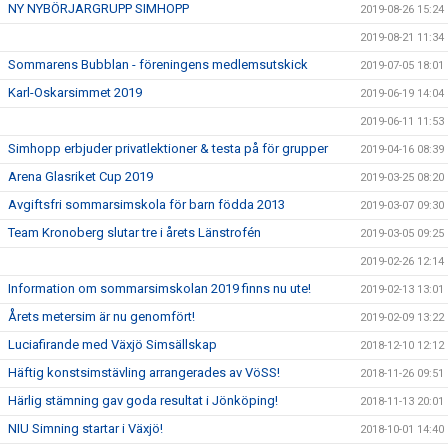
NY NYBÖRJARGRUPP SIMHOPP
2019-08-26 15:24
2019-08-21 11:34
Sommarens Bubblan - föreningens medlemsutskick
2019-07-05 18:01
Karl-Oskarsimmet 2019
2019-06-19 14:04
2019-06-11 11:53
Simhopp erbjuder privatlektioner & testa på för grupper
2019-04-16 08:39
Arena Glasriket Cup 2019
2019-03-25 08:20
Avgiftsfri sommarsimskola för barn födda 2013
2019-03-07 09:30
Team Kronoberg slutar tre i årets Länstrofén
2019-03-05 09:25
2019-02-26 12:14
Information om sommarsimskolan 2019 finns nu ute!
2019-02-13 13:01
Årets metersim är nu genomfört!
2019-02-09 13:22
Luciafirande med Växjö Simsällskap
2018-12-10 12:12
Häftig konstsimstävling arrangerades av VöSS!
2018-11-26 09:51
Härlig stämning gav goda resultat i Jönköping!
2018-11-13 20:01
NIU Simning startar i Växjö!
2018-10-01 14:40