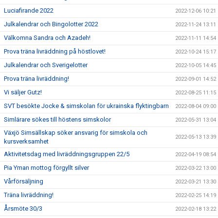
Luciafirande 2022
2022-12-06 10:21
Julkalendrar och Bingolotter 2022
2022-11-24 13:11
Välkomna Sandra och Azadeh!
2022-11-11 14:54
Prova träna livräddning på höstlovet!
2022-10-24 15:17
Julkalendrar och Sverigelotter
2022-10-05 14:45
Prova träna livräddning!
2022-09-01 14:52
Vi säljer Gutz!
2022-08-25 11:15
SVT besökte Jocke & simskolan för ukrainska flyktingbarn
2022-08-04 09:00
Simlärare sökes till höstens simskolor
2022-05-31 13:04
Växjö Simsällskap söker ansvarig för simskola och
2022-05-13 13:39
kursverksamhet
Aktivitetsdag med livräddningsgruppen 22/5
2022-04-19 08:54
Pia Yman mottog förgyllt silver
2022-03-22 13:00
Vårförsäljning
2022-03-21 13:30
Träna livräddning!
2022-02-25 14:19
Årsmöte 30/3
2022-02-18 13:22