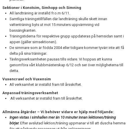
Sektioner i Konstsim, Simhopp och Simning
All landträning är inställd fr.o.m 6/11.
Samtliga träningstillfällen där landträning skulle skett innan
vattenträning byts ut mot 15 minuters uppvärmning vid
bassängkanten.
Träningstiderna för respektive grupp uppdateras på hemsidan samt i
appen (gäller simsektionen).
De simmare som är födda 2004 eller tidigare kommer tyvärr inte att få
delta på sina träningar.
Tävlingsverksamheten pausas tills vidare. Vi hoppas att kunna
genomföra vårt klubbmästerskap 6/12 och ser över möjligheterna till
detta.
Vuxencrawl och Vuxensim
All verksamhet är inställd fram till årsskiftet.
Anpassad träningsverksamhet
All verksamhet är inställd fram till årsskiftet.
Allmänna åtgärder – Vi behöver vidare er hjälp med följande:
Ingen vistas i simhallen mer än 10 minuter innan lektionen/träning
börjar.
Efter avslutad lektion/träning uppmanar vi till att duscha hemma
för att påskynda processen ut från anläggningen.