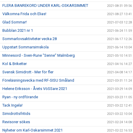
FLERA BANREKORD UNDER KARL-OSKARSIMMET
2021-08-31 09:56
Välkomna Frida och Elias!
2021-08-27 13:41
Glad Sommar!
2021-07-03 12:28
Bubblan 2021 nr 1
2021-06-24 11:59
Sommarlovsaktiviteter vecka 28
2021-06-17 12:26
Uppstart Sommarsimskola
2021-06-14 10:04
Minnesord - Sven-Rune "Senne" Malmberg
2021-05-10 14:51
Kol & Briketter
2021-04-16 14:27
Svensk Simidrott - Mer för fler
2021-04-08 14:17
Föreläsningsvecka med RF-SISU Småland
2021-03-31 11:24
Helene Eriksson - Årets VöSSare 2021
2021-03-29 14:09
Ryan - ny ordförande
2021-03-23 11:05
Tack Ingela!
2021-03-22 12:41
Simidrottsfritids
2021-03-22 10:04
Revisorer sökes
2021-02-24 14:08
Nyheter om Karl-Oskarsimmet 2021
2021-02-22 16:53