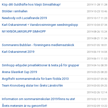
Köp ditt Guldhäfte hos Växjö Simsällskap!
2019-11-28 11:28
Stölder i simhallen
2019-10-23 10:46
Newbody och Luciafirande 2019
2019-10-17 11:23
Karl-Oskarsimmet = Vansbrosimningen seedningslopp
2019-10-04 07:34
NY NYBÖRJARGRUPP SIMHOPP
2019-08-26 15:24
2019-08-21 11:34
Sommarens Bubblan - föreningens medlemsutskick
2019-07-05 18:01
Karl-Oskarsimmet 2019
2019-06-19 14:04
2019-06-11 11:53
Simhopp erbjuder privatlektioner & testa på för grupper
2019-04-16 08:39
Arena Glasriket Cup 2019
2019-03-25 08:20
Avgiftsfri sommarsimskola för barn födda 2013
2019-03-07 09:30
Team Kronoberg slutar tre i årets Länstrofén
2019-03-05 09:25
2019-02-26 12:14
Information om sommarsimskolan 2019 finns nu ute!
2019-02-13 13:01
Årets metersim är nu genomfört!
2019-02-09 13:22