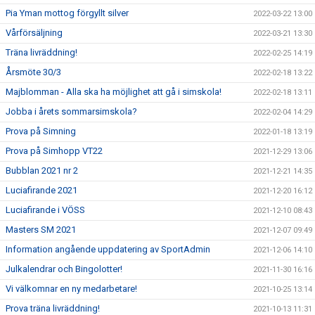
Pia Yman mottog förgyllt silver
2022-03-22 13:00
Vårförsäljning
2022-03-21 13:30
Träna livräddning!
2022-02-25 14:19
Årsmöte 30/3
2022-02-18 13:22
Majblomman - Alla ska ha möjlighet att gå i simskola!
2022-02-18 13:11
Jobba i årets sommarsimskola?
2022-02-04 14:29
Prova på Simning
2022-01-18 13:19
Prova på Simhopp VT22
2021-12-29 13:06
Bubblan 2021 nr 2
2021-12-21 14:35
Luciafirande 2021
2021-12-20 16:12
Luciafirande i VÖSS
2021-12-10 08:43
Masters SM 2021
2021-12-07 09:49
Information angående uppdatering av SportAdmin
2021-12-06 14:10
Julkalendrar och Bingolotter!
2021-11-30 16:16
Vi välkomnar en ny medarbetare!
2021-10-25 13:14
Prova träna livräddning!
2021-10-13 11:31