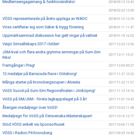
Medlemsengagemang & funktionärslistor
2018-03-12 15:42
2018-02-22 12:00
VÖSS representerade på årets upplaga av WADC
2018-01-15 12:29
Vöss certifierar sig som Säker & trygg förening
2018-01-11 11:47
Uppmärksammad diskussion har gett ringar på vattnet
2018-01-10 16:02
Växjö Simsällskaps 2017 i bilder!
2017-12-22 12:56
JSM-kval och flera andra grymma simningar på Sum-Sim
2017-12-11 14:21
Riks!
Framgångar i Prag!
2017-12-04 09:27
12 medaljer på Barracuda Race i Göteborg!
2017-11-27 10:22
Många starter på Kronobergscupen i Alvesta
2017-11-22 11:57
VöSS Succé på Sum-Sim Regionsfinalen i Jönköping!
2017-11-13 14:16
VöSS på SM/JSM - första lagkappslaget på 5 år!
2017-11-07 10:42
Återigen medaljregn över VöSS!
2017-10-23 11:48
Medaljregn för VöSS på Östsvenska Mästerskapen!
2017-10-16 12:17
Stöd VÖSS enkelt via Sponsorhuset
2017-10-05 11:05
VÖSS i Radion P4 Kronoberg
2017-09-29 10:45