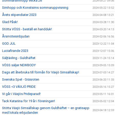
Sommarsimhopp vecka 26
2024-05-27 09:06
Simhopp och Konstsims sommaruppvisning
2024-05-22 13:52
Årets stipendiater 2023
2024-04-08 13:21
Glad Påsk!
2024-03-28 11:30
Stötta VÖSS - beställ en handduk!
2024-03-20 14:13
Årsmötesinbjudan
2024-02-06 16:56
GOD JUL
2023-12-22 11:04
Luciafirande 2023
2023-12-07 15:06
Säljtävling - Guldhäftet
2023-11-24 15:14
VÖSS säljer NEWBODY
2023-09-05 15:09
Dags att återbruka till förmån för Växjö Simsällskap!
2023-07-03 14:27
Svenska Spel - Gräsroten
2023-06-20 11:33
VÖSS <3 VÄXJÖ PRIDE
2023-05-16 15:27
Vi går i Växjös Prideparad!
2023-05-11 16:01
Tack Katariina för 19 år i föreningen!
2023-05-02 12:04
Stötta Växjö Simsällskap genom Guldhäftet – en gratisapp
2023-04-18 12:59
med lokala erbjudanden