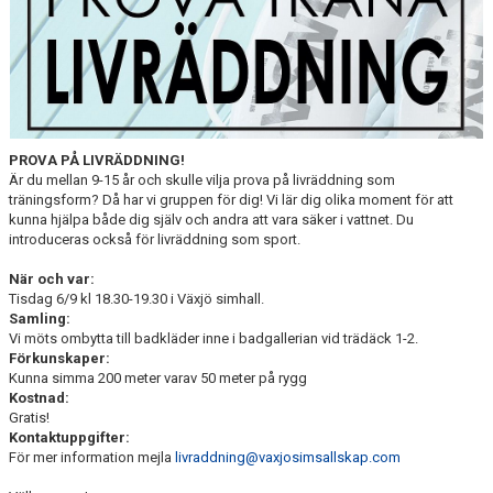
VANLIGA FRÅGOR
PROVA PÅ LIVRÄDDNING!
Är du mellan 9-15 år och skulle vilja prova på livräddning som
träningsform? Då har vi gruppen för dig! Vi lär dig olika moment för att
kunna hjälpa både dig själv och andra att vara säker i vattnet. Du
introduceras också för livräddning som sport.
När och var:
Tisdag 6/9 kl 18.30-19.30 i Växjö simhall.
Samling:
Vi möts ombytta till badkläder inne i badgallerian vid trädäck 1-2.
Förkunskaper:
Kunna simma 200 meter varav 50 meter på rygg
Kostnad:
Gratis!
Kontaktuppgifter:
För mer information mejla
livraddning@vaxjosimsallskap.com