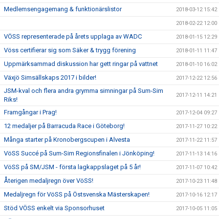
Medlemsengagemang & funktionärslistor
2018-03-12 15:42
2018-02-22 12:00
VÖSS representerade på årets upplaga av WADC
2018-01-15 12:29
Vöss certifierar sig som Säker & trygg förening
2018-01-11 11:47
Uppmärksammad diskussion har gett ringar på vattnet
2018-01-10 16:02
Växjö Simsällskaps 2017 i bilder!
2017-12-22 12:56
JSM-kval och flera andra grymma simningar på Sum-Sim
2017-12-11 14:21
Riks!
Framgångar i Prag!
2017-12-04 09:27
12 medaljer på Barracuda Race i Göteborg!
2017-11-27 10:22
Många starter på Kronobergscupen i Alvesta
2017-11-22 11:57
VöSS Succé på Sum-Sim Regionsfinalen i Jönköping!
2017-11-13 14:16
VöSS på SM/JSM - första lagkappslaget på 5 år!
2017-11-07 10:42
Återigen medaljregn över VöSS!
2017-10-23 11:48
Medaljregn för VöSS på Östsvenska Mästerskapen!
2017-10-16 12:17
Stöd VÖSS enkelt via Sponsorhuset
2017-10-05 11:05