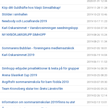
2020-01-31 12:34
Köp ditt Guldhäfte hos Växjö Simsällskap!
2019-11-28 11:28
Stölder i simhallen
2019-10-23 10:46
Newbody och Luciafirande 2019
2019-10-17 11:23
Karl-Oskarsimmet = Vansbrosimningen seedningslopp
2019-10-04 07:34
NY NYBÖRJARGRUPP SIMHOPP
2019-08-26 15:24
2019-08-21 11:34
Sommarens Bubblan - föreningens medlemsutskick
2019-07-05 18:01
Karl-Oskarsimmet 2019
2019-06-19 14:04
2019-06-11 11:53
Simhopp erbjuder privatlektioner & testa på för grupper
2019-04-16 08:39
Arena Glasriket Cup 2019
2019-03-25 08:20
Avgiftsfri sommarsimskola för barn födda 2013
2019-03-07 09:30
Team Kronoberg slutar tre i årets Länstrofén
2019-03-05 09:25
2019-02-26 12:14
Information om sommarsimskolan 2019 finns nu ute!
2019-02-13 13:01