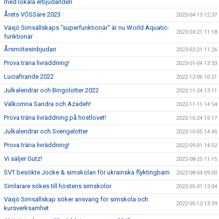
med lokala erbjudanden
Årets VÖSSare 2023
2023-04-13 12:37
Växjö Simsällskaps "superfunktionär" är nu World Aquatic-
2023-03-21 11:18
funktionär
Årsmötesinbjudan
2023-02-21 11:26
Prova träna livräddning!
2023-01-04 13:33
Luciafirande 2022
2022-12-06 10:21
Julkalendrar och Bingolotter 2022
2022-11-24 13:11
Välkomna Sandra och Azadeh!
2022-11-11 14:54
Prova träna livräddning på höstlovet!
2022-10-24 15:17
Julkalendrar och Sverigelotter
2022-10-05 14:45
Prova träna livräddning!
2022-09-01 14:52
Vi säljer Gutz!
2022-08-25 11:15
SVT besökte Jocke & simskolan för ukrainska flyktingbarn
2022-08-04 09:00
Simlärare sökes till höstens simskolor
2022-05-31 13:04
Växjö Simsällskap söker ansvarig för simskola och
2022-05-13 13:39
kursverksamhet