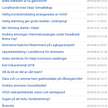
Årets metersim är nu genomfört!
2019-02-09 13:22
Luciafirande med Växjö Simsällskap
2018-12-10 12:12
Häftig konstsimstävling arrangerades av VöSS!
2018-11-26 09:51
Härlig stämning gav goda resultat i Jönköping!
2018-11-13 20:01
NIU Simning startar i Växjö!
2018-10-01 14:40
Snabba simningar i hemmabassängen under Swedbank
2018-09-13 15:35
Arena Cup!
Simmarna hade kul tillsammans på Lagkappscupen!
2018-08-27 09:07
Uppstartsträning i Landskrona för simmarna
2018-08-06 21:30
Gratis simskola för Växjö kommuns sexåringar
2018-06-26 15:20
Karl-Oskarsimmet 2018
2018-06-18 09:41
Vill du bli en del av vårt team?
2018-05-17 14:17
Clara och Liv simmar hem guldmedaljer på Ullbergstrofén!
2018-04-30 12:17
Snabba simmare i huvudstaden!
2018-04-10 14:09
VÖSS verksamhetsidé, vision och värdegrund
2018-03-29 14:25
Sugen på att tävla i hindersimning?
2018-03-20 09:56
Årsmöte
2018-03-19 12:15