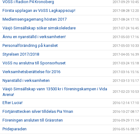
VÖSS i Radion P4 Kronoberg
2017-09-29 10:45
Första upplagan av VöSS Lagkappscup!
2017-08-28 12:20
Medlemsengagemang hösten 2017
2017-08-24 17:15
Växjö Simsällskap söker simskoleledare
2017-07-24 16:45
Ännu en nyanställd i verksamheten!
2017-05-03 17:16
Personalförändring på kansliet
2017-05-03 10:33
Styrelsen 2017/2018
2017-04-05 16:39
VöSS nu anslutna till Sponsorhuset
2017-03-24 15:18
Verksamhetsberättelse för 2016
2017-03-16 15:16
Nyanställd i verksamheten
2017-03-13 15:17
Växjö Simsällskap vann 13500 kr i föreningskampen i Vida
2017-02-23 10:53
Arena!
Efter Lucia!
2016-12-14 17:10
Förtjänsttecken silver tilldelas Pia Yman
2016-10-27 08:17
Föreningen ansluten till Gräsroten
2016-09-29 11:14
Prideparaden
2016-05-16 08:17
Stipendiater på Växjö Simsällskaps årsmöte!
2016-03-23 12:08