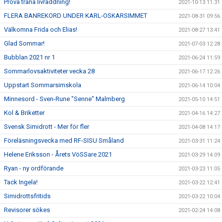
Prova träna livräddning!
2021-10-13 11:31
FLERA BANREKORD UNDER KARL-OSKARSIMMET
2021-08-31 09:56
Välkomna Frida och Elias!
2021-08-27 13:41
Glad Sommar!
2021-07-03 12:28
Bubblan 2021 nr 1
2021-06-24 11:59
Sommarlovsaktiviteter vecka 28
2021-06-17 12:26
Uppstart Sommarsimskola
2021-06-14 10:04
Minnesord - Sven-Rune "Senne" Malmberg
2021-05-10 14:51
Kol & Briketter
2021-04-16 14:27
Svensk Simidrott - Mer för fler
2021-04-08 14:17
Föreläsningsvecka med RF-SISU Småland
2021-03-31 11:24
Helene Eriksson - Årets VöSSare 2021
2021-03-29 14:09
Ryan - ny ordförande
2021-03-23 11:05
Tack Ingela!
2021-03-22 12:41
Simidrottsfritids
2021-03-22 10:04
Revisorer sökes
2021-02-24 14:08