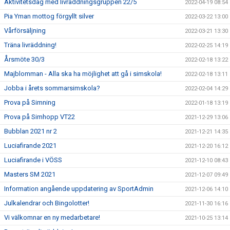
Aktivitetsdag med livräddningsgruppen 22/5
2022-04-19 08:54
Pia Yman mottog förgyllt silver
2022-03-22 13:00
Vårförsäljning
2022-03-21 13:30
Träna livräddning!
2022-02-25 14:19
Årsmöte 30/3
2022-02-18 13:22
Majblomman - Alla ska ha möjlighet att gå i simskola!
2022-02-18 13:11
Jobba i årets sommarsimskola?
2022-02-04 14:29
Prova på Simning
2022-01-18 13:19
Prova på Simhopp VT22
2021-12-29 13:06
Bubblan 2021 nr 2
2021-12-21 14:35
Luciafirande 2021
2021-12-20 16:12
Luciafirande i VÖSS
2021-12-10 08:43
Masters SM 2021
2021-12-07 09:49
Information angående uppdatering av SportAdmin
2021-12-06 14:10
Julkalendrar och Bingolotter!
2021-11-30 16:16
Vi välkomnar en ny medarbetare!
2021-10-25 13:14