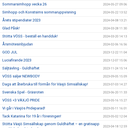
Sommarsimhopp vecka 26
2024-05-27 09:06
Simhopp och Konstsims sommaruppvisning
2024-05-22 13:52
Årets stipendiater 2023
2024-04-08 13:21
Glad Påsk!
2024-03-28 11:30
Stötta VÖSS - beställ en handduk!
2024-03-20 14:13
Årsmötesinbjudan
2024-02-06 16:56
GOD JUL
2023-12-22 11:04
Luciafirande 2023
2023-12-07 15:06
Säljtävling - Guldhäftet
2023-11-24 15:14
VÖSS säljer NEWBODY
2023-09-05 15:09
Dags att återbruka till förmån för Växjö Simsällskap!
2023-07-03 14:27
Svenska Spel - Gräsroten
2023-06-20 11:33
VÖSS <3 VÄXJÖ PRIDE
2023-05-16 15:27
Vi går i Växjös Prideparad!
2023-05-11 16:01
Tack Katariina för 19 år i föreningen!
2023-05-02 12:04
Stötta Växjö Simsällskap genom Guldhäftet – en gratisapp
2023-04-18 12:59