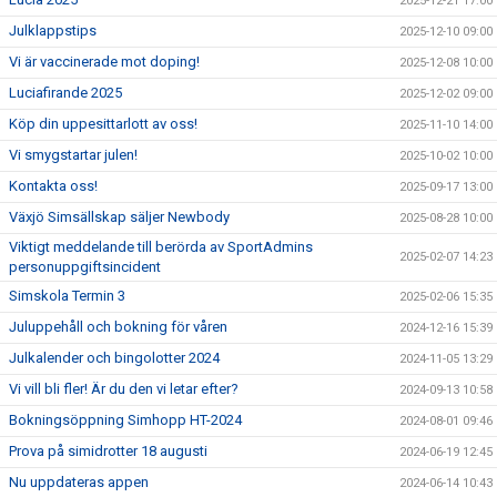
2025-12-21 17:00
Julklappstips
2025-12-10 09:00
Vi är vaccinerade mot doping!
2025-12-08 10:00
Luciafirande 2025
2025-12-02 09:00
Köp din uppesittarlott av oss!
2025-11-10 14:00
Vi smygstartar julen!
2025-10-02 10:00
Kontakta oss!
2025-09-17 13:00
Växjö Simsällskap säljer Newbody
2025-08-28 10:00
Viktigt meddelande till berörda av SportAdmins
2025-02-07 14:23
personuppgiftsincident
Simskola Termin 3
2025-02-06 15:35
Juluppehåll och bokning för våren
2024-12-16 15:39
Julkalender och bingolotter 2024
2024-11-05 13:29
Vi vill bli fler! Är du den vi letar efter?
2024-09-13 10:58
Bokningsöppning Simhopp HT-2024
2024-08-01 09:46
Prova på simidrotter 18 augusti
2024-06-19 12:45
Nu uppdateras appen
2024-06-14 10:43