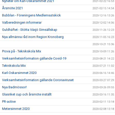
Nyheter om Karl-Oskarsimmet 2021
2021-02-22 16:53
Årsmöte 2021
2021-02-15 14:54
Bubblan - Föreningens Medlemsutskick
2020-12-16 13:26
Valberedningen informerar
2020-12-02 14:06
Guldhäftet - Stötta Växjö Simsällskap
2020-11-26 12:23
Nya allmänna råd inom Region Kronoberg
2020-11-05 16:23
2020-10-21 15:36
Prova på - Teknikskola Mix
2020-10-09 11:26
Verksamhetsinformation gällande Covid-19
2020-08-21 14:22
Teknikskola Mix
2020-07-21 11:02
Karl-Oskarsimmet 2020
2020-06-16 14:46
Verksamhetsinformation gällande Coronaviruset
2020-03-27 07:29
Nya Badmössor!
2020-03-26 09:55
Glasriket cup och årsmöte inställt
2020-03-16 11:35
PR-active
2020-02-11 13:18
Metersimmet 2020
2020-02-08 13:18