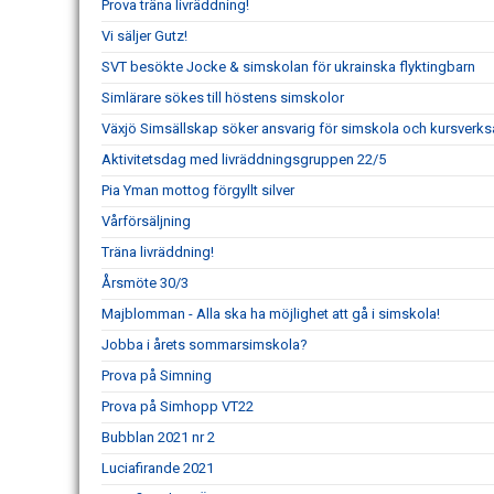
Prova träna livräddning!
Vi säljer Gutz!
SVT besökte Jocke & simskolan för ukrainska flyktingbarn
Simlärare sökes till höstens simskolor
Växjö Simsällskap söker ansvarig för simskola och kursverk
Aktivitetsdag med livräddningsgruppen 22/5
Pia Yman mottog förgyllt silver
Vårförsäljning
Träna livräddning!
Årsmöte 30/3
Majblomman - Alla ska ha möjlighet att gå i simskola!
Jobba i årets sommarsimskola?
Prova på Simning
Prova på Simhopp VT22
Bubblan 2021 nr 2
Luciafirande 2021