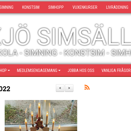
SIMNING
KONSTSIM
SIMHOPP
VUXENKURSER
LIVRÄDDNING
JÖ SIMSÄL
OLA - SIMNING - KONSTSIM - SIM
SHOP
MEDLEMSENGAGEMANG
JOBBA HOS OSS
VANLIGA FRÅGOR
022
<
>