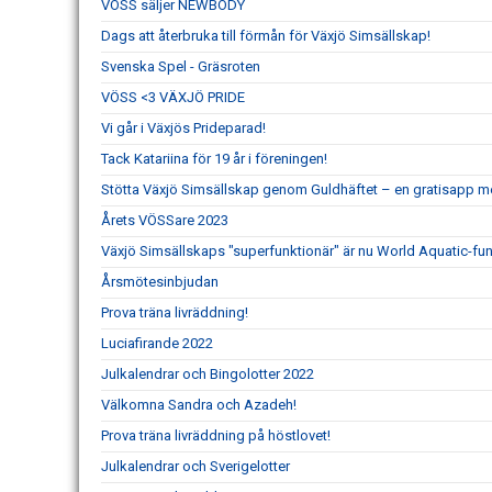
VÖSS säljer NEWBODY
Dags att återbruka till förmån för Växjö Simsällskap!
Svenska Spel - Gräsroten
VÖSS <3 VÄXJÖ PRIDE
Vi går i Växjös Prideparad!
Tack Katariina för 19 år i föreningen!
Stötta Växjö Simsällskap genom Guldhäftet – en gratisapp m
Årets VÖSSare 2023
Växjö Simsällskaps "superfunktionär" är nu World Aquatic-fun
Årsmötesinbjudan
Prova träna livräddning!
Luciafirande 2022
Julkalendrar och Bingolotter 2022
Välkomna Sandra och Azadeh!
Prova träna livräddning på höstlovet!
Julkalendrar och Sverigelotter