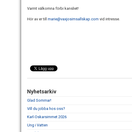
Varmt välkomna förbi kansliet!
Hör av er till
marie@vaxjosimsallskap.com
vid intresse.
Nyhetsarkiv
Glad Sommar!
Vill du jobba hos oss?
Karl-Oskarsimmet 2026
Ung i Vatten