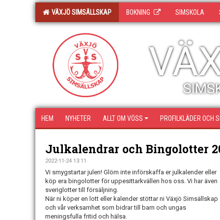
VÄXJÖ SIMSÄLLSKAP
BOKNING
SIMSKOLA
VÄX
SIMSK
HEM
NYHETER
ALLT OM VÖSS
PROFILKLÄDER OCH 
Julkalendrar och Bingolotter 2
2022-11-24 13:11
Vi smygstartar julen! Glöm inte införskaffa er julkalender eller
köp era bingolotter för uppesittarkvällen hos oss. Vi har även
sveriglotter till försäljning.
När ni köper en lott eller kalender stöttar ni Växjö Simsällskap
och vår verksamhet som bidrar till barn och ungas
meningsfulla fritid och hälsa.