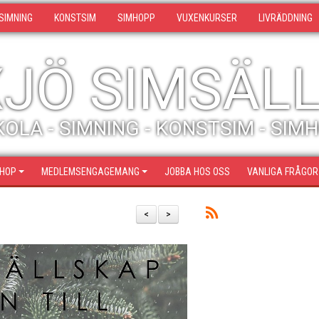
SIMNING
KONSTSIM
SIMHOPP
VUXENKURSER
LIVRÄDDNING
JÖ SIMSÄL
OLA - SIMNING - KONSTSIM - SIM
SHOP
MEDLEMSENGAGEMANG
JOBBA HOS OSS
VANLIGA FRÅGOR
<
>