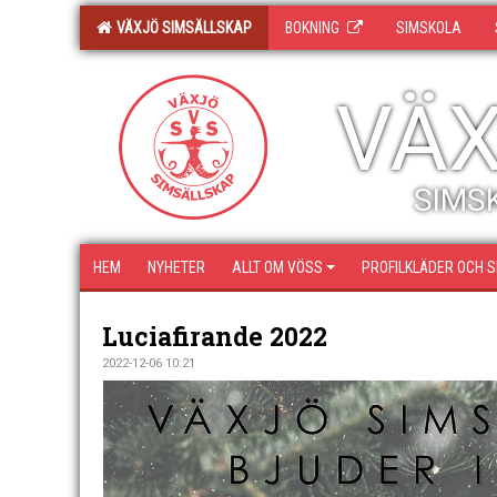
VÄXJÖ SIMSÄLLSKAP
BOKNING
SIMSKOLA
VÄX
SIMSK
HEM
NYHETER
ALLT OM VÖSS
PROFILKLÄDER OCH 
Luciafirande 2022
2022-12-06 10:21