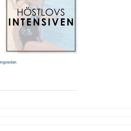
ingssidan
.