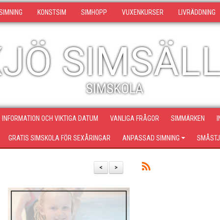
SIMNING
KONSTSIM
SIMHOPP
VUXENKURSER
LIVRÄDDNING
JÖ SIMSÄL
SIMSKOLA
 INFORMATION OCH VIKTIGA DATUM
VANLIGA FRÅGOR
SIMMÄRKEN
I
GRATIS SIMSKOLA FÖR SEXÅRINGAR
ANPASSAD SIMNING
SMÅSTJ
<
>