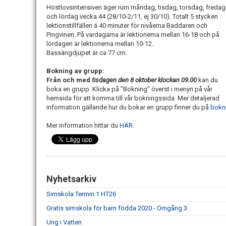
Höstlovsintensiven äger rum måndag, tisdag, torsdag, fredag
och lördag vecka 44 (28/10-2/11, ej 30/10). Totalt 5 stycken
lektionstillfällen á 40 minuter för nivåerna Baddaren och
Pingvinen. På vardagarna är lektionerna mellan 16-18 och på
lördagen är lektionerna mellan 10-12.
Bassängdjupet är ca 77 cm.
Bokning av grupp:
Från och med
tisdagen den 8 oktober klockan 09.00
kan du
boka en grupp. Klicka på ”Bokning” överst i menyn på vår
hemsida för att komma till vår bokningssida. Mer detaljerad
information gällande hur du bokar en grupp finner du på
bokn
Mer information hittar du
HÄR
.
Nyhetsarkiv
Simskola Termin 1 HT26
Gratis simskola för barn födda 2020 - Omgång 3
Ung i Vatten