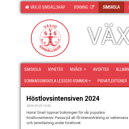
VÄXJÖ SIMSÄLLSKAP
BOKNING
SIMSKOLA
VÄX
SIMSKOLA
NYHETER
NIVÅER
AVGIFTER
ALLMÄN
SOMMARSIMSKOLA LESSEBO KOMMUN
PRIVATLEKTIONER
Höstlovsintensiven 2024
2024-09-25 10:05
Hurra! Snart öppnar bokningen för vår populära
höstlovsintensiv. Passa på att få intensivträning av vattenvana
och siminlärning under höstlovet.