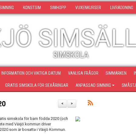
SIMNING
KONSTSIM
SIMHOPP
VUXENKURSER
LIVRÄDDNING
JÖ SIMSÄL
SIMSKOLA
 INFORMATION OCH VIKTIGA DATUM
VANLIGA FRÅGOR
SIMMÄRKEN
I
GRATIS SIMSKOLA FÖR SEXÅRINGAR
ANPASSAD SIMNING
SMÅSTJ
20
<
>
tis simskola för barn födda 2020 (och
bete med Växjö kommun driver
a 2020 som är bosatta i Växjö Kommun.