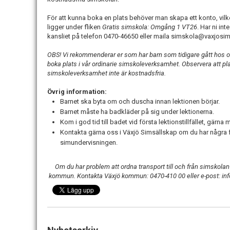
För att kunna boka en plats behöver man skapa ett konto, vil
ligger under fliken
Gratis simskola:
Omgång 1 VT26
. Har ni int
kansliet på telefon 0470-46650 eller maila simskola@vaxjos
OBS! Vi rekommenderar er som har barn som tidigare gått hos oss
boka plats i vår ordinarie simskoleverksamhet. Observera att pla
simskoleverksamhet inte är kostnadsfria.
Övrig information:
Barnet ska byta om och duscha innan lektionen börjar.
Barnet måste ha badkläder på sig under lektionerna.
Kom i god tid till badet vid första lektionstillfället, gärna
Kontakta gärna oss i Växjö Simsällskap om du har några fr
simundervisningen.
Om du har problem att ordna transport till och från simskolan 
kommun. Kontakta Växjö kommun: 0470-410 00 eller e-post: inf