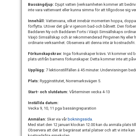
Bassängdjup:
Djupt vatten (verksamheten kommer att bedriva
inte vara vattenvant eller kunna simma för att tillgodose sig v
Innehåll:
Vattenvana, vilket innebär momenten hoppa, doppa, a
förflytta. Utöver det går vi igenom bad-och båtvett. Den förb
Baddaren Ny och Baddaren Forts i Växjö Simsällskaps ordinari
Växjö Simsällskap och är rekommenderad Pingvinen Ny eller hö
ordinarie verksamhet. Observera att denna inte är kostnadsfri.
Förkunskapskrav:
Inga förkunskaper krävs. Vi kommer vid 
plats utifrån barnens förkunskaper. Detta kommer inte att påv
Upplägg:
7 lektionstillfällen á 45 minuter. Undervisningen be
Plats:
Rygginstitutet, Norremarksvägen 5.
Start- och slutdatum:
Vårterminen vecka 4-13
Inställda datum:
Vecka 9, 10, 11 pga bassängreparation
Anmälan:
Sker via vår
bokningssida
.
Med start den 12 januari klockan 12.00 kan du anmäla plats ti
Observera att det är begränsat antal platser och att vi inte kan 
kostnadsfria simskolan.