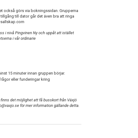
ket också görs via bokningssidan. Grupperna
e tillgång till dator går det även bra att ringa
imsallskap.com
 i nivå Pingvinen Ny och uppåt att istället
tserna i vår ordinarie
 minst 15 minuter innan gruppen börjar.
ågor eller funderingar kring
finns det möjlighet att få busskort från Växjö
o@vaxjo.se för mer information gällande detta.