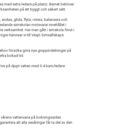
s med extra ledare på plats). Barnet behöver
erksamheten på ett tryggt och säkert sätt.
ndas, glida, flyta, rotera, balansera och
eredande simskolan motsvarar innehållet i
e verksamhet. Har man gått i simskola förut i
gre hänvisar vi till Växjö Simsällskaps
behov försöka göra nya gruppindelningar på
erka bokad tid.
drivs på djupt vatten med 3-4 barn/ledare.
ll vårens vattenvana på bokningssidan.
garantera att alla sexåringar får ta del av den