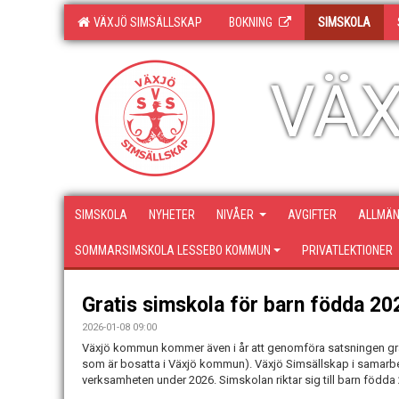
VÄXJÖ SIMSÄLLSKAP
BOKNING
SIMSKOLA
VÄX
SIMSKOLA
NYHETER
NIVÅER
AVGIFTER
ALLMÄN
SOMMARSIMSKOLA LESSEBO KOMMUN
PRIVATLEKTIONER
Gratis simskola för barn födda 20
2026-01-08 09:00
Växjö kommun kommer även i år att genomföra satsningen gra
som är bosatta i Växjö kommun). Växjö Simsällskap i samar
verksamheten under 2026. Simskolan riktar sig till barn född