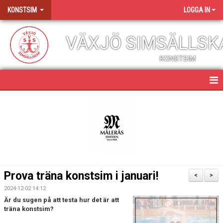
KONSTSIM
LOGGA IN
VÄXJÖ SIMSÄLLSK
KONSTSIM
KONSTSIM
NYHETER
KONSTSIMSGRUPPER
TÄVLINGSKALENDER
Prova träna konstsim i januari!
<
>
ÄNDRADE TRÄNINGSTIDER
2024-12-02 14:12
Är du sugen på att testa hur det är att
FUNKTIONÄR
träna konstsim?