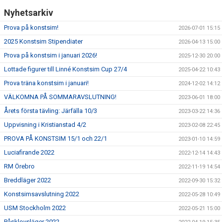
Nyhetsarkiv
Prova på konstsim!
2026-07-01 15:15
2025 Konstsim Stipendiater
2026-04-13 15:00
Prova på konstsim i januari 2026!
2025-12-30 20:00
Lottade figurer till Linné Konstsim Cup 27/4
2025-04-22 10:43
Prova träna konstsim i januari!
2024-12-02 14:12
VÄLKOMNA PÅ SOMMARAVSLUTNING!
2023-06-01 18:00
Årets första tävling: Järfälla 10/3
2023-03-22 14:36
Uppvisning i Kristianstad 4/2
2023-02-08 22:45
PROVA PÅ KONSTSIM 15/1 och 22/1
2023-01-10 14:59
Luciafirande 2022
2022-12-14 14:43
RM Örebro
2022-11-19 14:54
Breddläger 2022
2022-09-30 15:32
Konstsimsavslutning 2022
2022-05-28 10:49
USM Stockholm 2022
2022-05-21 15:00
Påsklovsläger 2022