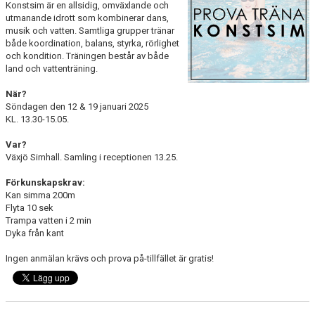
Konstsim är en allsidig, omväxlande och
AVGIFTER
utmanande idrott som kombinerar dans,
musik och vatten. Samtliga grupper tränar
KONTAKT
både koordination, balans, styrka, rörlighet
och kondition. Träningen består av både
land och vattenträning.
När?
Söndagen den 12 & 19 januari 2025
KL. 13.30-15.05.
Var?
Växjö Simhall. Samling i receptionen 13.25.
Förkunskapskrav:
Kan simma 200m
Flyta 10 sek
Trampa vatten i 2 min
Dyka från kant
Ingen anmälan krävs och prova på-tillfället är gratis!