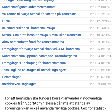
2019-04-10 21:19
Konstsimsfigurer under metersimmet!
2019-02-13 09:45
Välkomna till Växjö Simhall för att titta på konstsim!
2019-01-29 10:48
Lucia
2018-12-09 21:49
Riksmästerskapen i konstsim i Växjö
2018-11-26 09:45
Svensk Simidrott besökte Växjö Simsällskap Konstsim
2018-10-26 11:52
Aktiv septembermånad för konstsimmarna
2018-09-30 14:42
Framgångar för Växjö Simsällskap vid JSM i konstsim
2018-06-19 13:33
Konstsimmarna uppmärksammade i Kronobergaren
2018-04-18 13:14
Framgångar i Jönköping för konstsimmarna!
2017-04-10 15:03
Tess Englund är uttagen till utvecklingslaget!
2017-01-19 14:06
Hemmaläger
2016-11-14 14:08
Bredd/utvecklingsläger
2016-09-13 09:27
Invigningen av vattnets röst
2016-08-29 08:54
Örebro kvaltävling 26/9
För att hemsidan ska fungera korrekt använder vi nödvändiga
2015-10-01 12:03
cookies från SportAdmin. Dessa går inte att stänga av.
TYR Synchro Cup April 2015
2015-05-04 13:10
Föreningen kan också använda frivilliga cookies, t.ex. för statistik